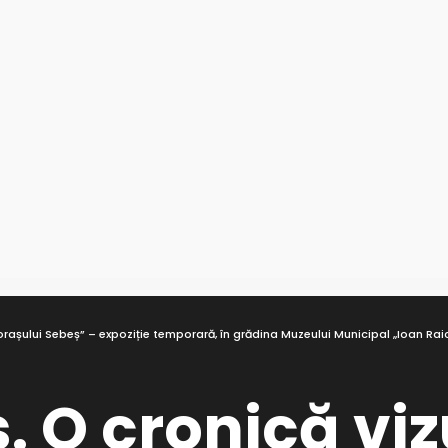
 orașului Sebeș” – expoziție temporară, în grădina Muzeului Municipal „Ioan Ra
. O cronică vi