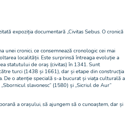
itată expoziția documentară „Civitas Sebus. O cronică
rma unei cronici, ce consemnează cronologic cei mai
tarea localității. Este surprinsă întreaga evoluție a
 statutului de oraș (civitas) în 1341. Sunt
tre turci (1438 și 1661), dar și etape din construcția
a. De o atenție specială s-a bucurat și viața culturală a
, „Sbornicul slavonesc” (1580) și „Sicriul de Aur”
porană a orașului, să ajungem să o cunoaștem, dar și