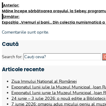
Anterior:
Mâine începe sărbătoarea orașului, la Sebeş: programul
Următor:
Expoziția „Vremuri și bani… Din colecția numismatică a
Comentariile sunt oprite.
Caută
Search for:
Articole recente
Ziua Imnului Național al României
Exponatul lunii iulie la Muzeul Municipal „Ioan R
Exponatul lunii iunie la Muzeul Municipal „Ioan 
24 iunie – 3 iulie 2026: o nouă ediție a Biblioteci
7 iunie 2026: omagiu adus micului geniu al muzicii,