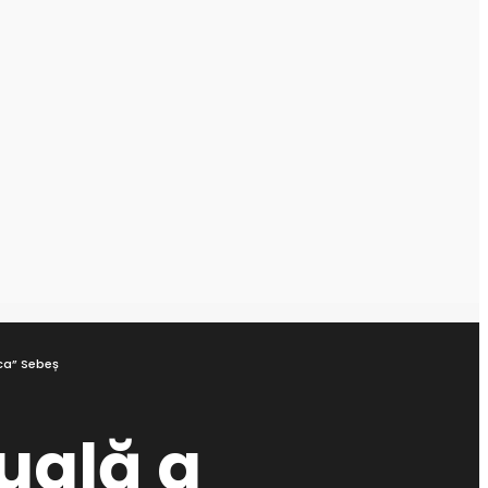
ica” Sebeș
zuală a