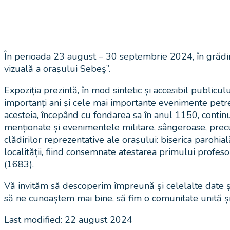
În perioada 23 august – 30 septembrie 2024, în grădin
vizuală a orașului Sebeş”.
Expoziția prezintă, în mod sintetic și accesibil publicu
importanți ani și cele mai importante evenimente petrecu
acesteia, începând cu fondarea sa în anul 1150, contin
menționate și evenimentele militare, sângeroase, precum
clădirilor reprezentative ale orașului: biserica parohial
localității, fiind consemnate atestarea primului profes
(1683).
Vă invităm să descoperim împreună și celelalte date 
să ne cunoaștem mai bine, să fim o comunitate unită 
Last modified: 22 august 2024