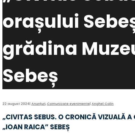
orașului Sebeș
grădina Muzeu
Sebeș
22 august 2024
|
Anunțuri
,
Comunicate evenimente
|
Anghel Calin
„CIVITAS SEBUS. O CRONICĂ VIZUALĂ A
„IOAN RAICA” SEBEȘ