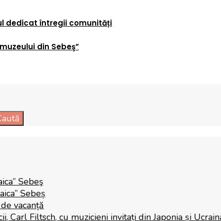
 dedicat întregii comunități
 muzeului din Sebeş”
Caută
aica” Sebeş
Raica” Sebeș
i de vacanță
 Carl Filtsch, cu muzicieni invitați din Japonia și Ucrain