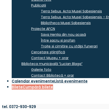
Publicații
Terra Sebus. Acta Musei Sabesiensis
Terra Sebus. Acta Musei Sabesiensis – En
Bibliotheca Musei Sabesiensis
Proiecte AFCN
Sava Henția din nou acasă
Între sacru și profan
Troițe și cimitire cu stâlpi funerari
Cercetare ştiinţifică
Contact Muzeu + orar
Biblioteca municipală “Lucian Blaga”
Galerie foto
Contact Bibliotecă + orar
Calendar evenimente
Listă evenimente
Bilete
Cumpără bilete
tel. 0372-930-929