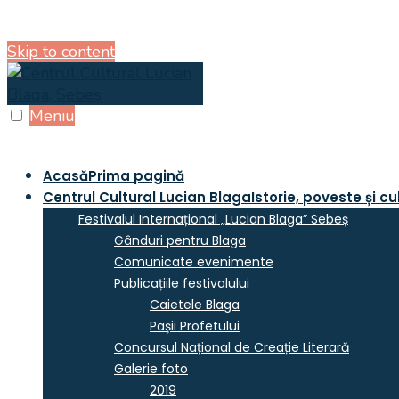
Skip to content
Meniu
Acasă
Prima pagină
Centrul Cultural Lucian Blaga
Istorie, poveste și cu
Festivalul Internațional „Lucian Blaga” Sebeș
Gânduri pentru Blaga
Comunicate evenimente
Publicațiile festivalului
Caietele Blaga
Pașii Profetului
Concursul Național de Creație Literară
Galerie foto
2019