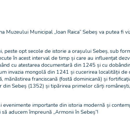
a Muzeului Municipal „Ioan Raica” Sebeș va putea fi viz
lui, peste opt secole de istorie a orașului Sebeș, sub fo
te în acest interval de timp și care au influențat dezvol
uând cu atestarea documentară din 1245 și cu dobândirea
 invazia mongolă din 1241 și cucerirea localității de că
ă, mănăstirea franciscană (fostă dominicană) și fortificați
or din Sebeș (1352) și tipărirea primelor cărți românești
și evenimente importante din istoria modernă și contem
și să aducem împreună „Armonii în Sebeș”!