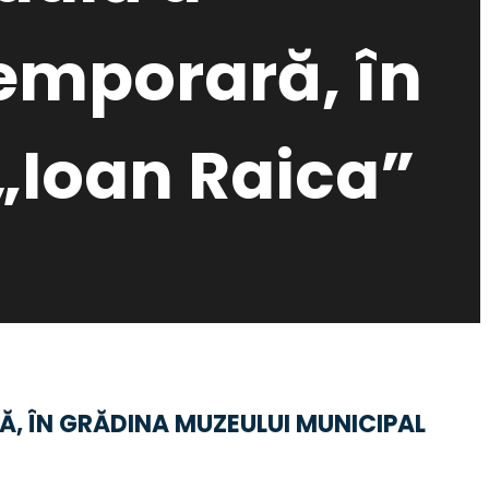
temporară, în
„Ioan Raica”
Ă, ÎN GRĂDINA MUZEULUI MUNICIPAL