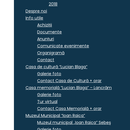
2018
Despre noi
Info utile
Achiziții
Documente
Anunțuri
Comunicate evenimente
Organigramă
Contact
Casa de cultură “Lucian Blaga”
Galerie foto
Contact Casa de Cultură + orar
Casa memorială “Lucian Blaga” – Lancrăm
Galerie foto
Tur virtual
Contact Casa Memorială + orar
Muzeul Municipal “Ioan Raica”
Muzeul municipal „Ioan Raica” Sebeş
Galerie foto