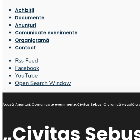
Achiziții
Documente
Anunțuri
Comunicate evenimente
Organigramă
Contact
Rss Feed
Facebook
YouTube
Open Search Window
Acasă
Anunțuri
,
Comunicate evenimente
„Civitas Sebus. O cronică vizuală a
„Civitas Sebus