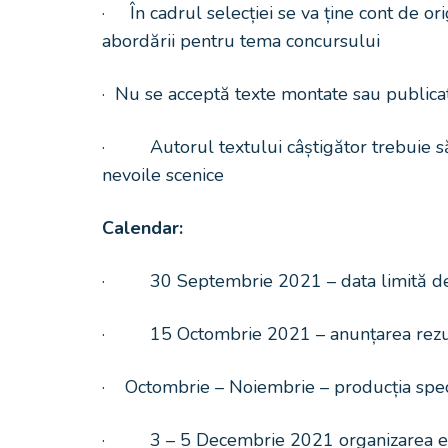
· În cadrul selecției se va ține cont de orig
abordării pentru tema concursului
· Nu se acceptă texte montate sau publicat
· Autorul textului câștigător trebuie să a
nevoile scenice
Calendar:
· 30 Septembrie 2021 – data limită de t
· 15 Octombrie 2021 – anunțarea rezul
· Octombrie – Noiembrie – producția spect
· 3 – 5 Decembrie 2021 organizarea e