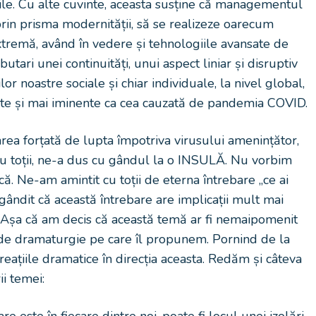
ile. Cu alte cuvinte, aceasta susține că managementul
prin prisma modernității, să se realizeze oarecum
 extremă, având în vedere și tehnologiile avansate de
tari unei continuități, unui aspect liniar și disruptiv
ților noastre sociale și chiar individuale, la nivel global,
ște și mai iminente ca cea cauzată de pandemia COVID.
nțarea forțată de lupta împotriva virusului amenințător,
cu toții, ne-a dus cu gândul la o INSULĂ. Nu vorbim
ică. Ne-am amintit cu toții de eterna întrebare „ce ai
gândit că această întrebare are implicații mult mai
. Așa că am decis că această temă ar fi nemaipomenit
de dramaturgie pe care îl propunem. Pornind de la
țiile dramatice în direcția aceasta. Redăm și câteva
ii temei: