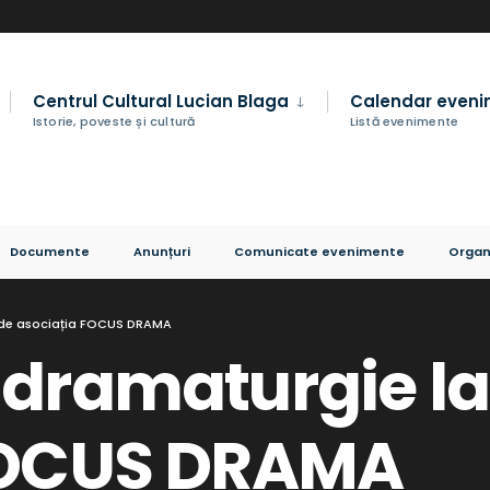
Centrul Cultural Lucian Blaga
Calendar even
Istorie, poveste și cultură
Listă evenimente
Documente
Anunțuri
Comunicate evenimente
Organ
 de asociația FOCUS DRAMA
 dramaturgie la
FOCUS DRAMA