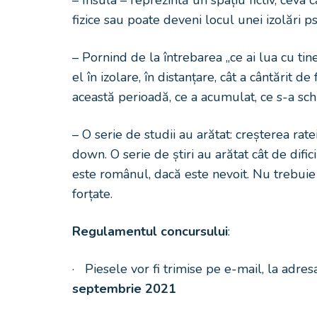
– Insula – reprezintă un spațiu fictiv, ceva c
fizice sau poate deveni locul unei izolări ps
– Pornind de la întrebarea „ce ai lua cu ti
el în izolare, în distanțare, cât a cântărit de 
această perioadă, ce a acumulat, ce s-a schi
– O serie de studii au arătat: creșterea rate
down. O serie de știri au arătat cât de dific
este românul, dacă este nevoit. Nu trebuie 
forțate.
Regulamentul concursului
:
· Piesele vor fi trimise pe e-mail, la adre
septembrie 2021