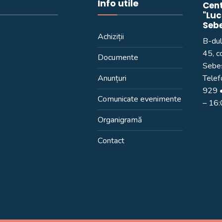
Info utile
Cent
"Luc
Seb
Achiziții
B-dul
45, c
Documente
Sebeș
Anunțuri
Telef
929
•
Comunicate evenimente
– 16
Organigramă
Contact