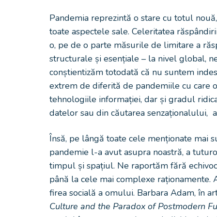
Pandemia reprezintă o stare cu totul nouă
toate aspectele sale. Celeritatea răspând
o, pe de o parte măsurile de limitare a răs
structurale și esențiale – la nivel global, n
conștientizăm totodată că nu suntem indest
extrem de diferită de pandemiile cu care 
tehnologiile informației, dar și gradul rid
datelor sau din căutarea senzaționalului, a
Însă, pe lângă toate cele menționate mai su
pandemie l-a avut asupra noastră, a tuturor
timpul și spațiul. Ne raportăm fără echivo
până la cele mai complexe raționamente. Ace
firea socială a omului. Barbara Adam, în ar
Culture and the Paradox of Postmodern Fu