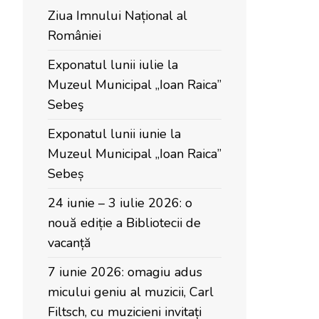
Ziua Imnului Național al
României
Exponatul lunii iulie la
Muzeul Municipal „Ioan Raica”
Sebeş
Exponatul lunii iunie la
Muzeul Municipal „Ioan Raica”
Sebeș
24 iunie – 3 iulie 2026: o
nouă ediție a Bibliotecii de
vacanță
7 iunie 2026: omagiu adus
micului geniu al muzicii, Carl
Filtsch, cu muzicieni invitați