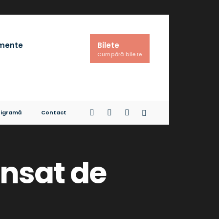
imente
Bilete
Cumpără bilete
igramă
Contact
nsat de