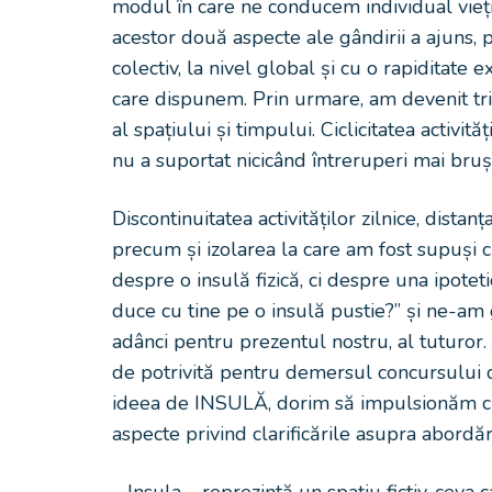
modul în care ne conducem individual vieț
acestor două aspecte ale gândirii a ajuns, 
colectiv, la nivel global și cu o rapiditate
care dispunem. Prin urmare, am devenit tribu
al spațiului și timpului. Ciclicitatea activită
nu a suportat nicicând întreruperi mai bru
Discontinuitatea activităților zilnice, dista
precum și izolarea la care am fost supuși 
despre o insulă fizică, ci despre una ipotet
duce cu tine pe o insulă pustie?” și ne-am 
adânci pentru prezentul nostru, al tuturor
de potrivită pentru demersul concursului 
ideea de INSULĂ, dorim să impulsionăm crea
aspecte privind clarificările asupra abordăr