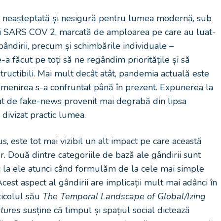
, neașteptată și nesigură pentru lumea modernă, sub
irii SARS COV 2, marcată de amploarea pe care au luat-
pândirii, precum și schimbările individuale –
e-a făcut pe toți să ne regândim prioritățile și să
ructibili. Mai mult decât atât, pandemia actuală este
omenirea s-a confruntat până în prezent. Expunerea la
icat de fake-news provenit mai degrabă din lipsa
 divizat practic lumea.
s, este tot mai vizibil un alt impact pe care această
. Două dintre categoriile de bază ale gândirii sunt
c la ele atunci când formulăm de la cele mai simple
st aspect al gândirii are implicații mult mai adânci în
ticolul său
The Temporal Landscape of Global/Izing
tures
susține că timpul și spațiul social dictează