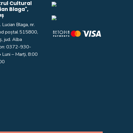
rul Cultural
ian Blaga",
eș
. Lucian Blaga, nr.
od poștal 515800,
, jud. Alba
on:
0372-930-
 Luni – Marți, 8:00
:00