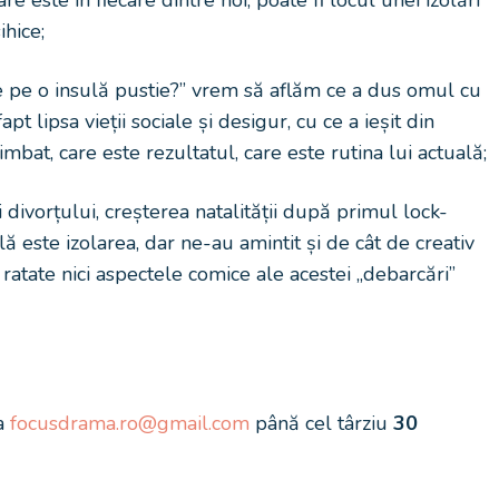
are este în fiecare dintre noi, poate fi locul unei izolări
ihice;
ne pe o insulă pustie?” vrem să aflăm ce a dus omul cu
fapt lipsa vieții sociale și desigur, cu ce a ieșit din
mbat, care este rezultatul, care este rutina lui actuală;
i divorțului, creșterea natalității după primul lock-
ilă este izolarea, dar ne-au amintit și de cât de creativ
ratate nici aspectele comice ale acestei „debarcări”
sa
focusdrama.ro@gmail.com
până cel târziu
30