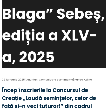
Blaga” Sebeș,
ediția a XLV-
a, 2025
29 ianuarie 2025
|
Anunțuri
,
Comunicate evenimente
|
Purlea Adina
Încep înscrierile la Concursul de
Creație „Laudă semințelor, celor de
față și-n veci tuturor!” din cadrul