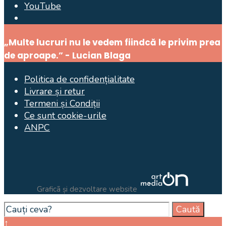
YouTube
Open
Search
„Multe lucruri nu le vedem fiindcă le privim prea
Window
de aproape.” - Lucian Blaga
Politica de confidențialitate
Livrare și retur
Termeni și Condiții
Ce sunt cookie-urile
ANPC
Graficã și dezvoltare website
Search
Caută
for:
Close
↑