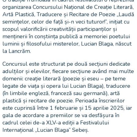
organizarea Concursului Național de Creație Literară,
Artă Plastică, Traducere și Recitare de Poezie „Laudă
semințelor, celor de față și-n veci tuturor!”, inițiat cu
scopul valorificării creativității participanților și
menținerii în conștiința publică a memoriei poetului
luminii și filosofului misterelor, Lucian Blaga, născut
la Lancrăm.
Concursul este structurat pe două secțiuni dedicate
adulților și elevilor, fiecare secțiune având mai multe
domenii: creație literară (poezie și eseu – pe teme
legate de viața și opera lui Lucian Blaga), traducere
(în limbile engleză, franceză sau germană), artă
plastică și recitare de poezie. Perioada înscrierilor
este cuprinsă între 1 februarie și 15 aprilie 2025, iar
gala de acordare a premiilor se va desfășura în
cadrul celei de-a XLV-a ediții a Festivalului
Internațional „Lucian Blaga” Sebeș.