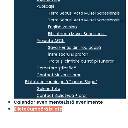
Publicații
Terra Sebus. Acta Musei Sabesiensis
Terra Sebus. Acta Musei Sabesiensis –
English version
Bibliotheca Musei Sabesiensis
Proiecte AFCN
Sava Henția din nou acasă
Între sacru și profan
Troițe și cimitire cu stâlpi funerari
Cercetare ştiinţifică
Contact Muzeu + orar
Biblioteca municipală “Lucian Blaga”
Galerie foto
Contact Bibliotecă + orar
Calendar evenimente
Listă evenimente
Bilete
Cumpără bilete