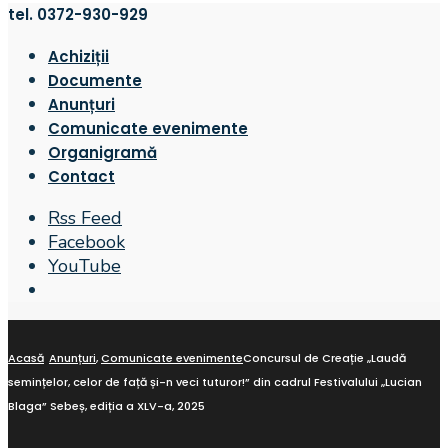
tel. 0372-930-929
Achiziții
Documente
Anunțuri
Comunicate evenimente
Organigramă
Contact
Rss Feed
Facebook
YouTube
Open
Search
Window
Acasă
Anunțuri
,
Comunicate evenimente
Concursul de Creație „Laudă
semințelor, celor de față și-n veci tuturor!” din cadrul Festivalului „Lucian
Blaga” Sebeș, ediția a XLV-a, 2025