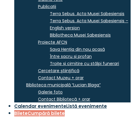
Publicații
Terra Sebus. Acta Musei Sabesiensis
Terra Sebus. Acta Musei Sabesiensis –
English version
Bibliotheca Musei Sabesiensis
Proiecte AFCN
Sava Henția din nou acasă
Între sacru și profan
Troițe și cimitire cu stâlpi funerari
Cercetare ştiinţifică
Contact Muzeu + orar
Biblioteca municipală “Lucian Blaga”
Galerie foto
Contact Bibliotecă + orar
Calendar evenimente
Listă evenimente
Bilete
Cumpără bilete