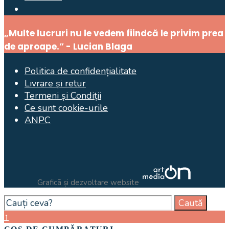
Open
Search
„Multe lucruri nu le vedem fiindcă le privim prea
Window
de aproape.” - Lucian Blaga
Politica de confidențialitate
Livrare și retur
Termeni și Condiții
Ce sunt cookie-urile
ANPC
Graficã și dezvoltare website
Search
Caută
for:
Close
↑