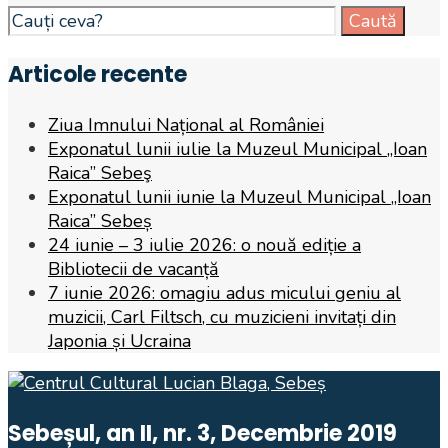
Search
Caută
for:
Articole recente
Ziua Imnului Național al României
Exponatul lunii iulie la Muzeul Municipal „Ioan
Raica” Sebeş
Exponatul lunii iunie la Muzeul Municipal „Ioan
Raica” Sebeș
24 iunie – 3 iulie 2026: o nouă ediție a
Bibliotecii de vacanță
7 iunie 2026: omagiu adus micului geniu al
muzicii, Carl Filtsch, cu muzicieni invitați din
Japonia și Ucraina
Sebeșul, an II, nr. 3, Decembrie 2019