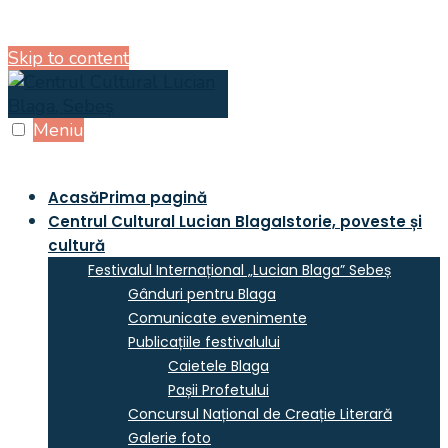
Skip to content
Meniu
Acasă
Prima pagină
Centrul Cultural Lucian Blaga
Istorie, poveste și
cultură
Festivalul Internațional „Lucian Blaga” Sebeș
Gânduri pentru Blaga
Comunicate evenimente
Publicațiile festivalului
Caietele Blaga
Pașii Profetului
Concursul Național de Creație Literară
Galerie foto