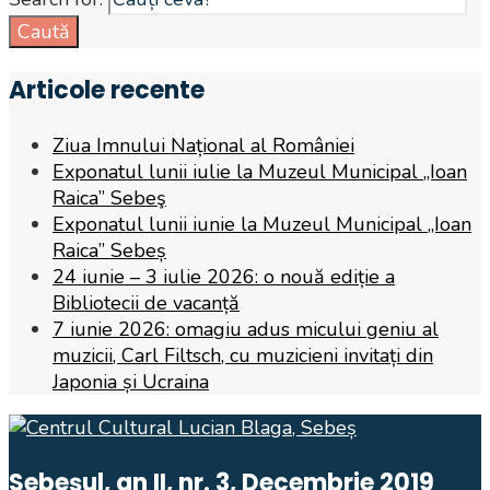
Caută
Articole recente
Ziua Imnului Național al României
Exponatul lunii iulie la Muzeul Municipal „Ioan
Raica” Sebeş
Exponatul lunii iunie la Muzeul Municipal „Ioan
Raica” Sebeș
24 iunie – 3 iulie 2026: o nouă ediție a
Bibliotecii de vacanță
7 iunie 2026: omagiu adus micului geniu al
muzicii, Carl Filtsch, cu muzicieni invitați din
Japonia și Ucraina
Sebeșul, an II, nr. 3, Decembrie 2019