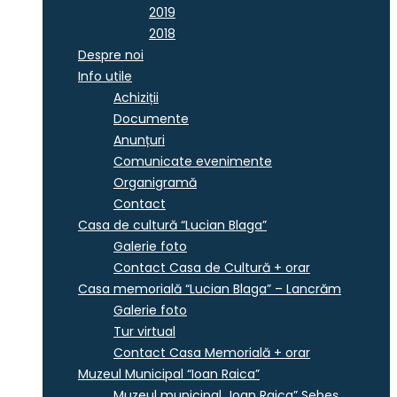
2019
2018
Despre noi
Info utile
Achiziții
Documente
Anunțuri
Comunicate evenimente
Organigramă
Contact
Casa de cultură “Lucian Blaga”
Galerie foto
Contact Casa de Cultură + orar
Casa memorială “Lucian Blaga” – Lancrăm
Galerie foto
Tur virtual
Contact Casa Memorială + orar
Muzeul Municipal “Ioan Raica”
Muzeul municipal „Ioan Raica” Sebeş