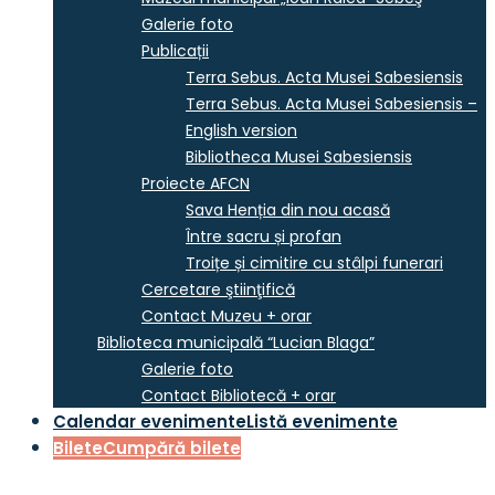
Galerie foto
Publicații
Terra Sebus. Acta Musei Sabesiensis
Terra Sebus. Acta Musei Sabesiensis –
English version
Bibliotheca Musei Sabesiensis
Proiecte AFCN
Sava Henția din nou acasă
Între sacru și profan
Troițe și cimitire cu stâlpi funerari
Cercetare ştiinţifică
Contact Muzeu + orar
Biblioteca municipală “Lucian Blaga”
Galerie foto
Contact Bibliotecă + orar
Calendar evenimente
Listă evenimente
Bilete
Cumpără bilete