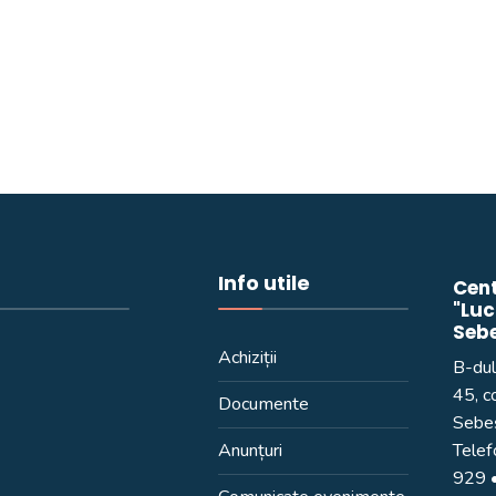
Info utile
Cent
"Luc
Seb
Achiziții
B-dul
45, c
Documente
Sebeș
Anunțuri
Telef
929
•