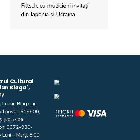
Filtsch, cu muzicieni invitați
din Japonia și Ucraina
rul Cultural
ian Blaga",
eș
. Lucian Blaga, nr.
od poștal 515800,
, jud. Alba
on:
0372-930-
 Luni – Marți, 8:00