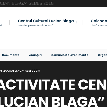
Centrul Cultural Lucian Blaga
Calenda
nă
Istorie, poveste și cultură
Listă even
Documente
Anunțuri
Comunicate evenimente
Organ
L „LUCIAN BLAGA” SEBEȘ 2018
ACTIVITATE CE
LUCIAN BLAGA” 