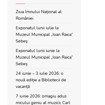
Ziua Imnului Național al
României
Exponatul lunii iulie la
Muzeul Municipal „Ioan Raica”
Sebeş
Exponatul lunii iunie la
Muzeul Municipal „Ioan Raica”
Sebeș
24 iunie – 3 iulie 2026: o
nouă ediție a Bibliotecii de
vacanță
7 iunie 2026: omagiu adus
micului geniu al muzicii, Carl