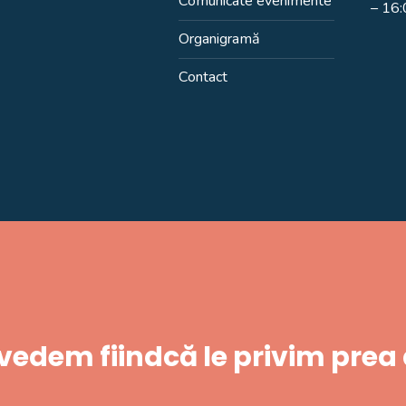
Comunicate evenimente
– 16
Organigramă
Contact
 vedem fiindcă le privim prea