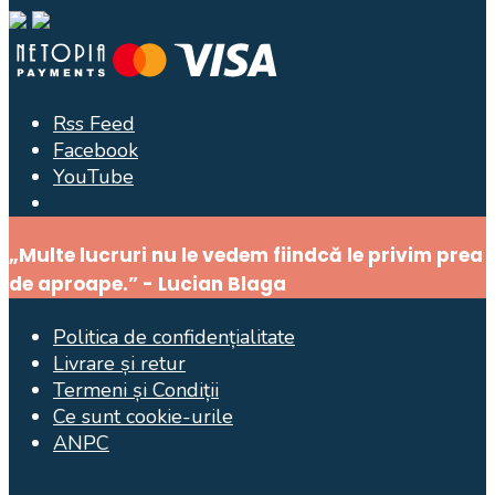
Rss Feed
Facebook
YouTube
Open
Search
„Multe lucruri nu le vedem fiindcă le privim prea
Window
de aproape.” - Lucian Blaga
Politica de confidențialitate
Livrare și retur
Termeni și Condiții
Ce sunt cookie-urile
ANPC