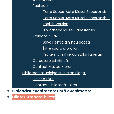
Publicații
Terra Sebus. Acta Musei Sabesiensis
Terra Sebus. Acta Musei Sabesiensis –
English version
Bibliotheca Musei Sabesiensis
Proiecte AFCN
Sava Henția din nou acasă
Între sacru și profan
Troițe și cimitire cu stâlpi funerari
Cercetare ştiinţifică
Contact Muzeu + orar
Biblioteca municipală “Lucian Blaga”
Galerie foto
Contact Bibliotecă + orar
Calendar evenimente
Listă evenimente
Bilete
Cumpără bilete