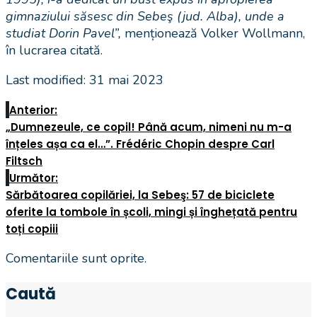
gimnaziului săsesc din Sebeş (jud. Alba), unde a
studiat Dorin Pavel”,
menționează Volker Wollmann,
în lucrarea citată.
Last modified: 31 mai 2023
Anterior:
„Dumnezeule, ce copil! Până acum, nimeni nu m-a
înțeles așa ca el…”. Frédéric Chopin despre Carl
Filtsch
Următor:
Sărbătoarea copilăriei, la Sebeş: 57 de biciclete
oferite la tombole în școli, mingi și înghețată pentru
toți copiii
Comentariile sunt oprite.
Caută