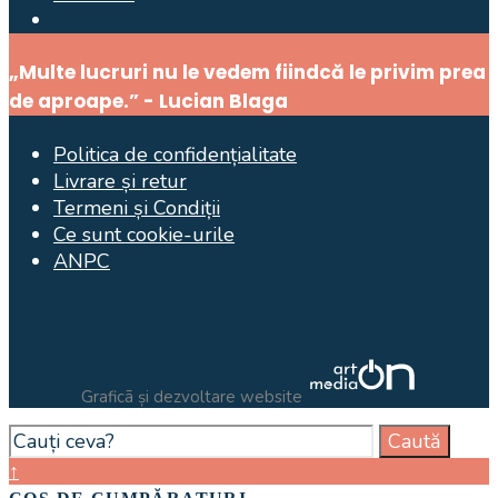
Open
Search
Window
„Multe lucruri nu le vedem fiindcă le privim prea
de aproape.” - Lucian Blaga
Politica de confidențialitate
Livrare și retur
Termeni și Condiții
Ce sunt cookie-urile
ANPC
Graficã și dezvoltare website
Search
Caută
for:
Close
↑
Search