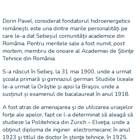
Dorin Pavel, considerat fondatorul hidroenergeticii
românești, este una dintre marile personalități pe
care le-a dat Sebeșul comunității academice din
România. Pentru meritele sale a fost numit,
post
mortem
, membru de onoare al Academiei de Ştiinţe
Tehnice din România.
S-a născut în Sebeş, la 31 mai 1900, unde a urmat
şcoala primară şi gimnaziul german. Studiile liceale
le-a urmat la Orăştie şi apoi la Braşov, unde a
susținut și examenul de bacalaureat în anul 1918.
A fost atras de amenajarea şi de utilizarea uriaşelor
forţe ale apelor, fapt ce l-a determinat să aleagă să
studieze la Politehnica din Zürich – Elveţia, unde a
obţinut diploma de inginer electromecanic în anul
1923 şi titlul de doctor în ştiinţe tehnice, în 1925.