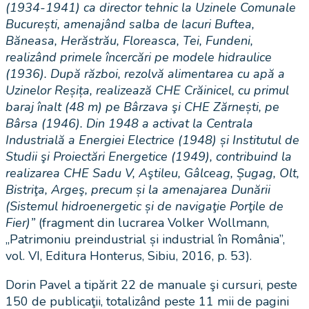
(1934-1941) ca director tehnic la Uzinele Comunale
București, amenajând salba de lacuri Buftea,
Băneasa, Herăstrău, Floreasca, Tei, Fundeni,
realizând primele încercări pe modele hidraulice
(1936). După război, rezolvă alimentarea cu apă a
Uzinelor Reșița, realizează CHE Crăinicel, cu primul
baraj înalt (48 m) pe Bârzava şi CHE Zărnești, pe
Bârsa (1946). Din 1948 a activat la Centrala
Industrială a Energiei Electrice (1948) și Institutul de
Studii şi Proiectări Energetice (1949), contribuind la
realizarea CHE Sadu V, Aştileu, Gâlceag, Șugag, Olt,
Bistriţa, Argeş, precum și la amenajarea Dunării
(Sistemul hidroenergetic și de navigaţie Porţile de
Fier)”
(fragment din lucrarea Volker Wollmann,
„Patrimoniu preindustrial și industrial în România”,
vol. VI, Editura Honterus, Sibiu, 2016, p. 53).
Dorin Pavel a tipărit 22 de manuale şi cursuri, peste
150 de publicaţii, totalizând peste 11 mii de pagini