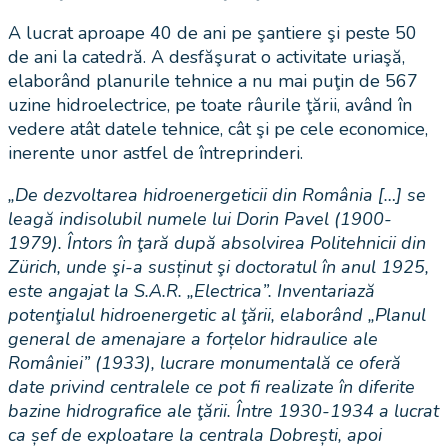
A lucrat aproape 40 de ani pe şantiere şi peste 50
de ani la catedră. A desfăşurat o activitate uriaşă,
elaborând planurile tehnice a nu mai puţin de 567
uzine hidroelectrice, pe toate râurile ţării, având în
vedere atât datele tehnice, cât şi pe cele economice,
inerente unor astfel de întreprinderi.
„De dezvoltarea hidroenergeticii din România […] se
leagă indisolubil numele lui Dorin Pavel (1900-
1979). Întors în ţară după absolvirea Politehnicii din
Zürich, unde şi-a susținut şi doctoratul în anul 1925,
este angajat la S.A.R. „Electrica”. Inventariază
potenţialul hidroenergetic al ţării, elaborând „Planul
general de amenajare a forțelor hidraulice ale
României” (1933), lucrare monumentală ce oferă
date privind centralele ce pot fi realizate în diferite
bazine hidrografice ale ţării. Între 1930-1934 a lucrat
ca șef de exploatare la centrala Dobrești, apoi