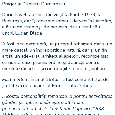
Prager şi Dumitru Dumitrescu.
Dorin Pavel s-a stins din viaţă la 6 iulie 1979, la
Bucureşti, dar îşi doarme somnul de veci în Lancrăm,
alături de strămoşi, de părinţi şi de ilustrul său
unchi, Lucian Blaga.
A fost, prin excelenţă, un priceput tehnician, dar şi un
mare dascăl, un îndrăgostit de natură, dar şi un fin
artist, un adevărat „arhitect al apelor”, recompensat
cu numeroase premii, ordine şi distincţii pentru
meritele didactice şi contribuţiile tehnico-ştiinţifice.
Post mortem
, în anul 1995, i-a fost conferit titlul de
„Cetăţean de onoare” al Municipiului Sebeş.
„Acestei personalităţi remarcabile pentru dezvoltarea
gândirii ştiinţifice românești, o altă mare
personalitate artistică, Constantin Popovici (1938-
1995), i-a dedicat un bust expus în apropierea