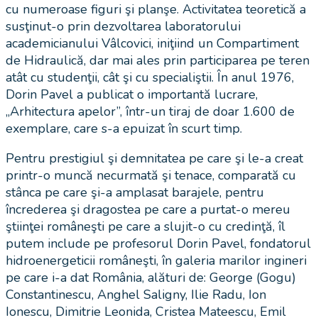
cu numeroase figuri şi planşe. Activitatea teoretică a
susţinut-o prin dezvoltarea laboratorului
academicianului Vâlcovici, iniţiind un Compartiment
de Hidraulică, dar mai ales prin participarea pe teren
atât cu studenţii, cât şi cu specialiştii. În anul 1976,
Dorin Pavel a publicat o importantă lucrare,
„Arhitectura apelor”, într-un tiraj de doar 1.600 de
exemplare, care s-a epuizat în scurt timp.
Pentru prestigiul şi demnitatea pe care şi le-a creat
printr-o muncă necurmată şi tenace, comparată cu
stânca pe care şi-a amplasat barajele, pentru
încrederea şi dragostea pe care a purtat-o mereu
ştiinţei româneşti pe care a slujit-o cu credinţă, îl
putem include pe profesorul Dorin Pavel, fondatorul
hidroenergeticii româneşti, în galeria marilor ingineri
pe care i-a dat România, alături de: George (Gogu)
Constantinescu, Anghel Saligny, Ilie Radu, Ion
Ionescu, Dimitrie Leonida, Cristea Mateescu, Emil