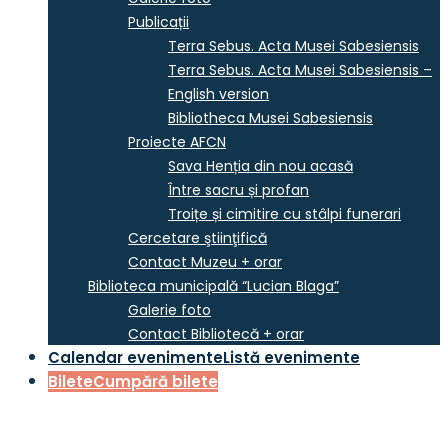
Publicații
Terra Sebus. Acta Musei Sabesiensis
Terra Sebus. Acta Musei Sabesiensis –
English version
Bibliotheca Musei Sabesiensis
Proiecte AFCN
Sava Henția din nou acasă
Între sacru și profan
Troițe și cimitire cu stâlpi funerari
Cercetare ştiinţifică
Contact Muzeu + orar
Biblioteca municipală “Lucian Blaga”
Galerie foto
Contact Bibliotecă + orar
Calendar evenimente
Listă evenimente
Bilete
Cumpără bilete