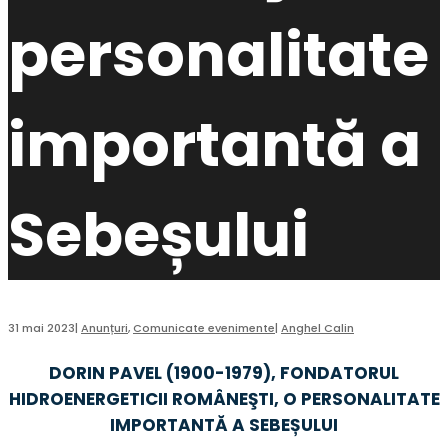
personalitate
importantă a
Sebeșului
31 mai 2023
|
Anunțuri
,
Comunicate evenimente
|
Anghel Calin
DORIN PAVEL (1900-1979), FONDATORUL
HIDROENERGETICII ROMÂNEŞTI, O PERSONALITATE
IMPORTANTĂ A SEBEȘULUI