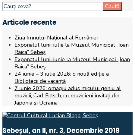
Search
Caută
for:
Articole recente
Ziua Imnului Național al României
Exponatul lunii iulie la Muzeul Municipal „Ioan
Raica” Sebeş
Exponatul lunii iunie la Muzeul Municipal „Ioan
Raica” Sebeș
24 iunie – 3 iulie 2026: o nouă ediție a
Bibliotecii de vacanță
7 iunie 2026: omagiu adus micului geniu al
muzicii, Carl Filtsch, cu muzicieni invitați din
Japonia și Ucraina
Sebeșul, an II, nr. 3, Decembrie 2019