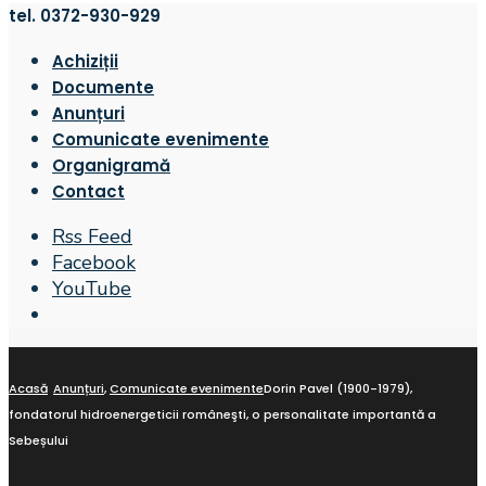
tel. 0372-930-929
Achiziții
Documente
Anunțuri
Comunicate evenimente
Organigramă
Contact
Rss Feed
Facebook
YouTube
Open
Search
Window
Acasă
Anunțuri
,
Comunicate evenimente
Dorin Pavel (1900-1979),
fondatorul hidroenergeticii româneşti, o personalitate importantă a
Sebeșului