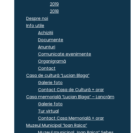
2019
2018
Despre noi
Info utile
Achiziții
Documente
Anunțuri
Comunicate evenimente
Organigramă
Contact
Casa de cultură “Lucian Blaga”
Galerie foto
Contact Casa de Cultură + orar
Casa memorială “Lucian Blaga” – Lancrăm
Galerie foto
Tur virtual
Contact Casa Memorială + orar
Muzeul Municipal “Ioan Raica”
Muzeul municipal „Ioan Raica” Sebeş