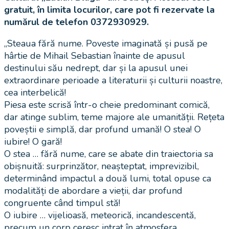
gratuit, în limita locurilor, care pot fi rezervate la
numărul de telefon 0372930929.
„Steaua fără nume. Poveste imaginată și pusă pe
hârtie de Mihail Sebastian înainte de apusul
destinului său nedrept, dar și la apusul unei
extraordinare perioade a literaturii și culturii noastre,
cea interbelică!
Piesa este scrisă într-o cheie predominant comică,
dar atinge sublim, teme majore ale umanității. Rețeta
poveștii e simplă, dar profund umană! O stea! O
iubire! O gară!
O stea … fără nume, care se abate din traiectoria sa
obișnuită: surprinzător, neașteptat, imprevizibil,
determinând impactul a două lumi, total opuse ca
modalități de abordare a vieții, dar profund
congruente când timpul stă!
O iubire … vijelioasă, meteorică, incandescentă,
precum un corp ceresc intrat în atmosfera