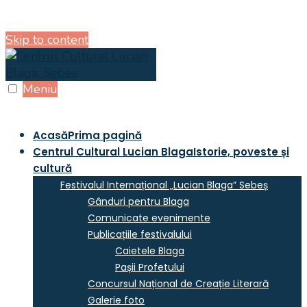
Skip to content
Meniu
Acasă
Prima pagină
Centrul Cultural Lucian Blaga
Istorie, poveste și
cultură
Festivalul Internațional „Lucian Blaga” Sebeș
Gânduri pentru Blaga
Comunicate evenimente
Publicațiile festivalului
Caietele Blaga
Pașii Profetului
Concursul Național de Creație Literară
Galerie foto