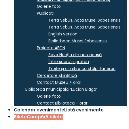
Galerie foto
Publicații
Terra Sebus. Acta Musei Sabesiensis
Terra Sebus. Acta Musei Sabesiensis –
English version
Bibliotheca Musei Sabesiensis
Proiecte AFCN
Sava Henția din nou acasă
Între sacru și profan
Troițe și cimitire cu stâlpi funerari
Cercetare ştiinţifică
Contact Muzeu + orar
Biblioteca municipală “Lucian Blaga”
Galerie foto
Contact Bibliotecă + orar
Calendar evenimente
Listă evenimente
Bilete
Cumpără bilete