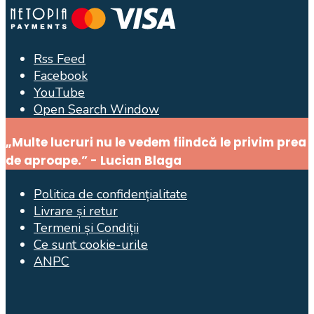
Rss Feed
Facebook
YouTube
Open Search Window
„Multe lucruri nu le vedem fiindcă le privim prea
de aproape.” - Lucian Blaga
Politica de confidențialitate
Livrare și retur
Termeni și Condiții
Ce sunt cookie-urile
ANPC