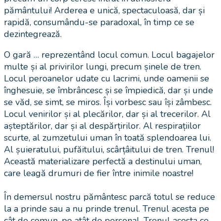
pământului! Arderea e unică, spectaculoasă, dar și
rapidă, consumându-se paradoxal, în timp ce se
dezintegrează.
O gară … reprezentând locul comun. Locul bagajelor
multe și al privirilor lungi, precum șinele de tren.
Locul peroanelor udate cu lacrimi, unde oamenii se
înghesuie, se îmbrâncesc și se împiedică, dar și unde
se văd, se simt, se miros. Își vorbesc sau își zâmbesc.
Locul venirilor și al plecărilor, dar și al trecerilor. Al
așteptărilor, dar și al despărțirilor. Al respirațiilor
scurte, al zumzetului uman în toată splendoarea lui.
Al șuieratului, pufăitului, scârțâitului de tren. Trenul!
Această materializare perfectă a destinului uman,
care leagă drumuri de fier între inimile noastre!
În demersul nostru pământesc parcă totul se reduce
la a prinde sau a nu prinde trenul. Trenul acesta pe
cât de comun, pe atât de personal. Trenul acesta ce