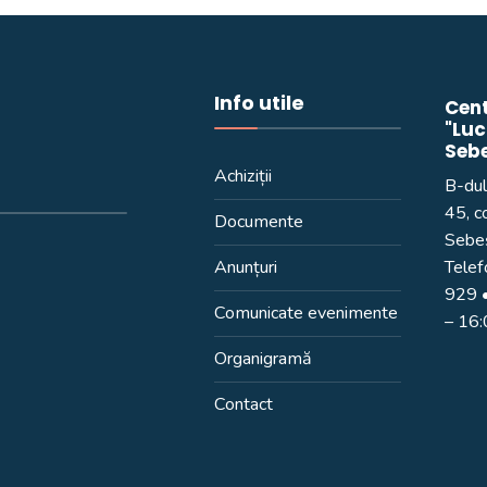
Info utile
Cent
"Luc
Seb
Achiziții
B-dul
45, c
Documente
Sebeș
Anunțuri
Telef
929
•
Comunicate evenimente
– 16
Organigramă
Contact