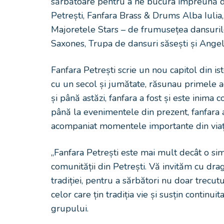
sărbătoare pentru a ne bucura împreună de
Petrești, Fanfara Brass & Drums Alba Iulia,
Majoretele Stars – de frumusețea dansurilor 
Saxones, Trupa de dansuri săsești și Ange
Fanfara Petrești scrie un nou capitol din is
cu un secol și jumătate, răsunau primele aco
și până astăzi, fanfara a fost și este inima 
până la evenimentele din prezent, fanfara a
acompaniat momentele importante din viața
„Fanfara Petrești este mai mult decât o sim
comunității din Petrești. Vă invităm cu drag 
tradiției, pentru a sărbători nu doar trecut
celor care țin tradiția vie și susțin continui
grupului.