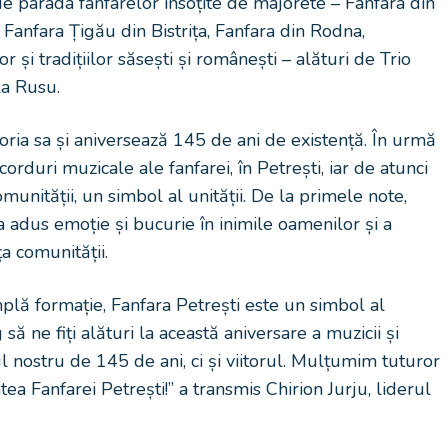
 parada fanfarelor însoțite de majorete – Fanfara din
 Fanfara Țigău din Bistrița, Fanfara din Rodna,
și tradițiilor săsești și românești – alături de Trio
la Rusu.
toria sa și aniversează 145 de ani de existență. În urmă
rduri muzicale ale fanfarei, în Petrești, iar de atunci
comunității, un simbol al unității. De la primele note,
 adus emoție și bucurie în inimile oamenilor și a
 comunității.
plă formație, Fanfara Petrești este un simbol al
să ne fiți alături la această aniversare a muzicii și
ul nostru de 145 de ani, ci și viitorul. Mulțumim tuturor
tatea Fanfarei Petrești!” a transmis Chirion Jurju, liderul