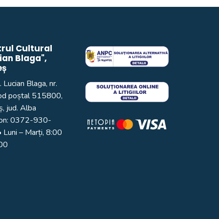
rul Cultural
ian Blaga",
eș
. Lucian Blaga, nr.
od poștal 515800,
, jud. Alba
on:
0372-930-
 Luni – Marți, 8:00
:00