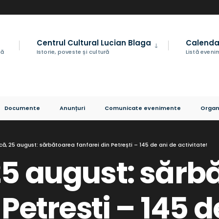
Centrul Cultural Lucian Blaga
Calenda
nă
Istorie, poveste și cultură
Listă even
Documente
Anunțuri
Comunicate evenimente
Organ
ă, 25 august: sărbătoarea fanfarei din Petrești – 145 de ani de activitate!
5 august: sărb
 Petrești – 145 d