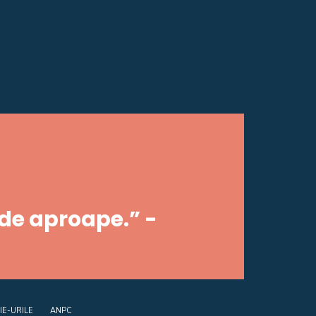
 de aproape.” -
IE-URILE
ANPC