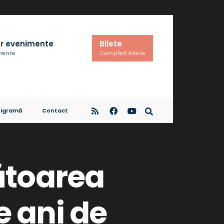
r evenimente
Bilete
imente
Cumpără bilete
igramă
Contact
ătoarea
e ani de