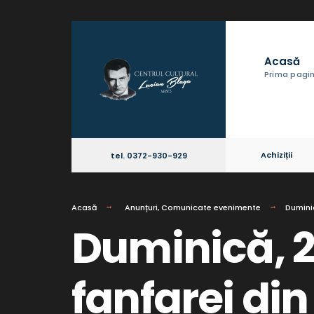
Acasă
Prima pagi
Achiziții
tel. 0372-930-929
Acasă
Anunțuri
,
Comunicate evenimente
Duminic
Duminică, 2
fanfarei din