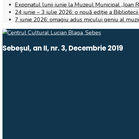
Exponatul lunii iunie la Muzeul Municipal „Ioan 
24 iunie – 3 iulie 2026: o nouă ediție a Biblioteci
7 iunie 2026: omagiu adus micului geniu al muzicii,
Sebeșul, an II, nr. 3, Decembrie 2019