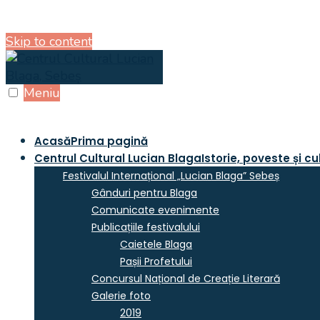
Skip to content
Meniu
Acasă
Prima pagină
Centrul Cultural Lucian Blaga
Istorie, poveste și cu
Festivalul Internațional „Lucian Blaga” Sebeș
Gânduri pentru Blaga
Comunicate evenimente
Publicațiile festivalului
Caietele Blaga
Pașii Profetului
Concursul Național de Creație Literară
Galerie foto
2019