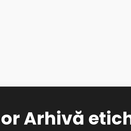
or
Arhivă etic