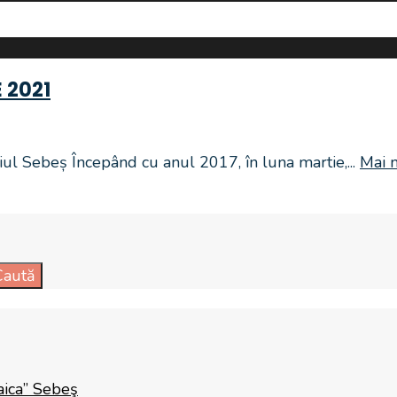
 2021
l Sebeș Începând cu anul 2017, în luna martie,
...
Mai 
Caută
aica” Sebeş