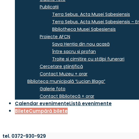
Publicații
Terra Sebus. Acta Musei Sabesiensis
Terra Sebus. Acta Musei Sabesiensis – En
Bibliotheca Musei Sabesiensis
Proiecte AFCN
Sava Henția din nou acasă
Între sacru și profan
Troițe și cimitire cu stâlpi funerari
Cercetare ştiinţifică
Contact Muzeu + orar
Biblioteca municipală “Lucian Blaga”
Galerie foto
Contact Bibliotecă + orar
Calendar evenimente
Listă evenimente
Bilete
Cumpără bilete
tel. 0372-930-929