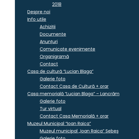
2018
Despre noi
Info utile
Achiziții
Documente
Anunțuri
Comunicate evenimente
Organigramă
Contact
Casa de cultură “Lucian Blaga”
Galerie foto
Contact Casa de Cultură + orar
Casa memorială “Lucian Blaga” – Lancrăm
Galerie foto
Tur virtual
Contact Casa Memorială + orar
Muzeul Municipal “Ioan Raica”
Muzeul municipal „Ioan Raica” Sebeş
Galerie foto