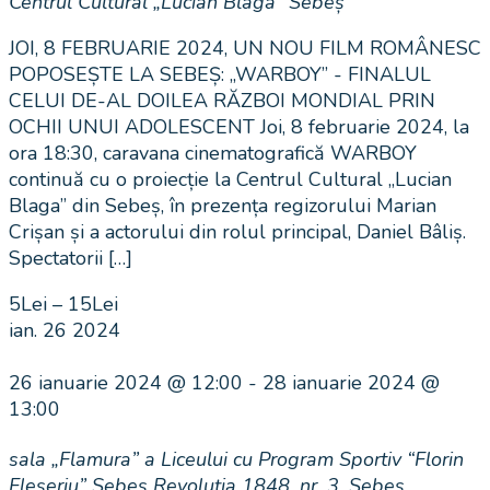
Centrul Cultural „Lucian Blaga” Sebeș
JOI, 8 FEBRUARIE 2024, UN NOU FILM ROMÂNESC
POPOSEȘTE LA SEBEȘ: „WARBOY” - FINALUL
CELUI DE-AL DOILEA RĂZBOI MONDIAL PRIN
OCHII UNUI ADOLESCENT Joi, 8 februarie 2024, la
ora 18:30, caravana cinematografică WARBOY
continuă cu o proiecție la Centrul Cultural „Lucian
Blaga” din Sebeș, în prezența regizorului Marian
Crișan și a actorului din rolul principal, Daniel Bâliș.
Spectatorii […]
5Lei – 15Lei
ian.
26
2024
26 ianuarie 2024 @ 12:00
-
28 ianuarie 2024 @
13:00
sala „Flamura” a Liceului cu Program Sportiv “Florin
Fleșeriu” Sebeș
Revoluţia 1848, nr. 3, Sebeș