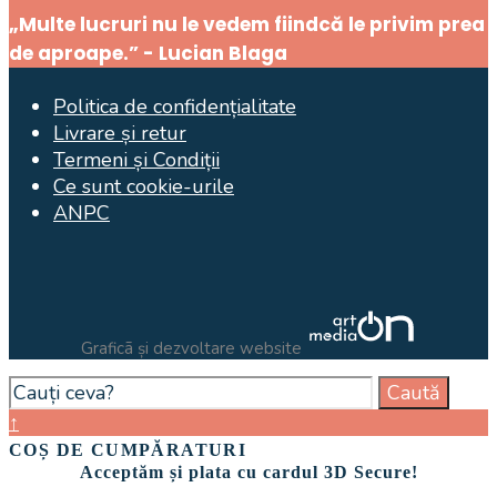
„Multe lucruri nu le vedem fiindcă le privim prea
Window
de aproape.” - Lucian Blaga
Politica de confidențialitate
Livrare și retur
Termeni și Condiții
Ce sunt cookie-urile
ANPC
Graficã și dezvoltare website
Search
Caută
for:
Close
↑
Search
COȘ DE CUMPĂRATURI
Window
Acceptăm și plata cu cardul 3D Secure!