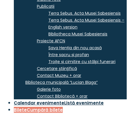
Publicații
Terra Sebus. Acta Musei Sabesiensis
Terra Sebus. Acta Musei Sabesiensis –
English version
Bibliotheca Musei Sabesiensis
Proiecte AFCN
Sava Henția din nou acasă
Între sacru și profan
Troițe și cimitire cu stâlpi funerari
Cercetare ştiinţifică
Contact Muzeu + orar
Biblioteca municipală “Lucian Blaga”
Galerie foto
Contact Bibliotecă + orar
Calendar evenimente
Listă evenimente
Bilete
Cumpără bilete