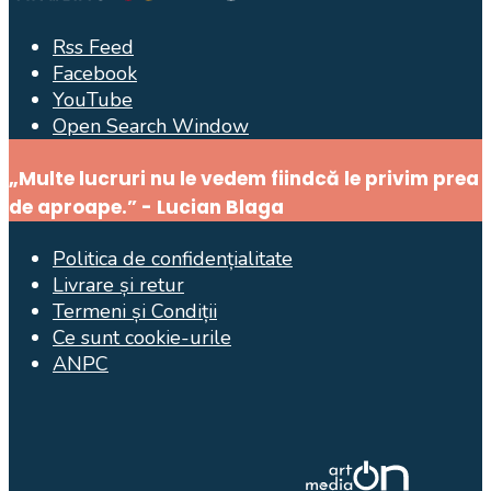
Rss Feed
Facebook
YouTube
Open Search Window
„Multe lucruri nu le vedem fiindcă le privim prea
de aproape.” - Lucian Blaga
Politica de confidențialitate
Livrare și retur
Termeni și Condiții
Ce sunt cookie-urile
ANPC