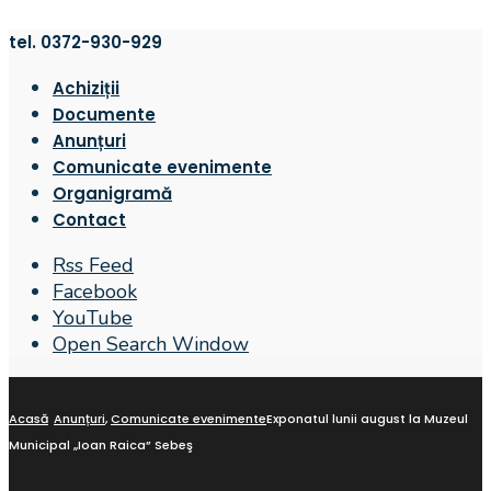
tel. 0372-930-929
Achiziții
Documente
Anunțuri
Comunicate evenimente
Organigramă
Contact
Rss Feed
Facebook
YouTube
Open Search Window
Acasă
Anunțuri
,
Comunicate evenimente
Exponatul lunii august la Muzeul
Municipal „Ioan Raica” Sebeş