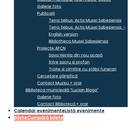
Galerie foto
Publicații
Terra Sebus. Acta Musei Sabesiensis
Terra Sebus. Acta Musei Sabesiensis –
English version
Bibliotheca Musei Sabesiensis
Proiecte AFCN
Sava Henția din nou acasă
Între sacru și profan
Troițe și cimitire cu stâlpi funerari
Cercetare ştiinţifică
Contact Muzeu + orar
Biblioteca municipală “Lucian Blaga”
Galerie foto
Contact Bibliotecă + orar
Calendar evenimente
Listă evenimente
Bilete
Cumpără bilete