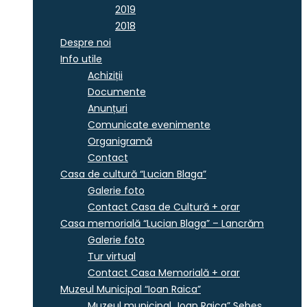
2019
2018
Despre noi
Info utile
Achiziții
Documente
Anunțuri
Comunicate evenimente
Organigramă
Contact
Casa de cultură “Lucian Blaga”
Galerie foto
Contact Casa de Cultură + orar
Casa memorială “Lucian Blaga” – Lancrăm
Galerie foto
Tur virtual
Contact Casa Memorială + orar
Muzeul Municipal “Ioan Raica”
Muzeul municipal „Ioan Raica” Sebeş