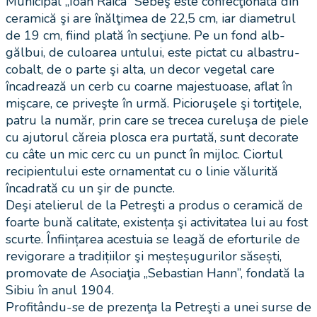
Municipal „Ioan Raica” Sebeş este confecţionată din
ceramică şi are înălţimea de 22,5 cm, iar diametrul
de 19 cm, fiind plată în secţiune. Pe un fond alb-
gălbui, de culoarea untului, este pictat cu albastru-
cobalt, de o parte şi alta, un decor vegetal care
încadrează un cerb cu coarne majestuoase, aflat în
mişcare, ce priveşte în urmă. Picioruşele şi tortiţele,
patru la număr, prin care se trecea cureluşa de piele
cu ajutorul căreia plosca era purtată, sunt decorate
cu câte un mic cerc cu un punct în mijloc. Ciortul
recipientului este ornamentat cu o linie vălurită
încadrată cu un şir de puncte.
Deşi atelierul de la Petreşti a produs o ceramică de
foarte bună calitate, existența şi activitatea lui au fost
scurte. Înființarea acestuia se leagă de eforturile de
revigorare a tradițiilor şi meșteșugurilor săsești,
promovate de Asociaţia „Sebastian Hann”, fondată la
Sibiu în anul 1904.
Profitându-se de prezenţa la Petreşti a unei surse de