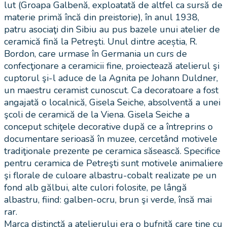
lut (Groapa Galbenă, exploatată de altfel ca sursă de
materie primă încă din preistorie), în anul 1938,
patru asociaţi din Sibiu au pus bazele unui atelier de
ceramică fină la Petreşti. Unul dintre aceștia, R.
Bordon, care urmase în Germania un curs de
confecţionare a ceramicii fine, proiectează atelierul şi
cuptorul şi-l aduce de la Agnita pe Johann Duldner,
un maestru ceramist cunoscut. Ca decoratoare a fost
angajată o localnică, Gisela Seiche, absolventă a unei
şcoli de ceramică de la Viena. Gisela Seiche a
conceput schiţele decorative după ce a întreprins o
documentare serioasă în muzee, cercetând motivele
tradiţionale prezente pe ceramica săsească. Specifice
pentru ceramica de Petreşti sunt motivele animaliere
şi florale de culoare albastru-cobalt realizate pe un
fond alb gălbui, alte culori folosite, pe lângă
albastru, fiind: galben-ocru, brun şi verde, însă mai
rar.
Marca distinctă a atelierului era o bufniţă care ţine cu