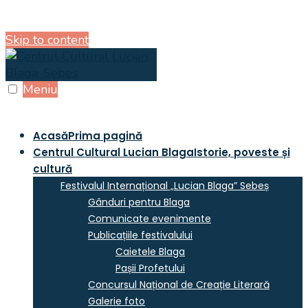
Skip to content
Meniu
Acasă
Prima pagină
Centrul Cultural Lucian Blaga
Istorie, poveste și
cultură
Festivalul Internațional „Lucian Blaga” Sebeș
Gânduri pentru Blaga
Comunicate evenimente
Publicațiile festivalului
Caietele Blaga
Pașii Profetului
Concursul Național de Creație Literară
Galerie foto