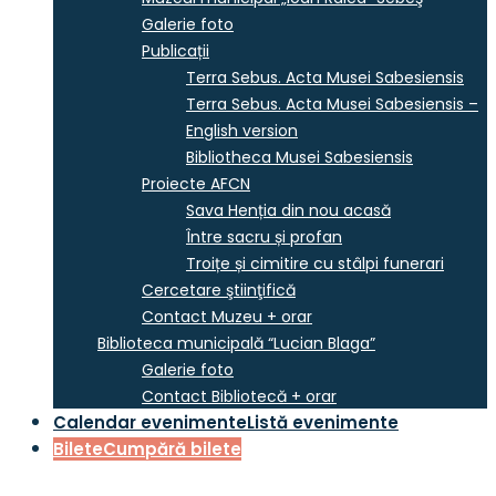
Galerie foto
Publicații
Terra Sebus. Acta Musei Sabesiensis
Terra Sebus. Acta Musei Sabesiensis –
English version
Bibliotheca Musei Sabesiensis
Proiecte AFCN
Sava Henția din nou acasă
Între sacru și profan
Troițe și cimitire cu stâlpi funerari
Cercetare ştiinţifică
Contact Muzeu + orar
Biblioteca municipală “Lucian Blaga”
Galerie foto
Contact Bibliotecă + orar
Calendar evenimente
Listă evenimente
Bilete
Cumpără bilete