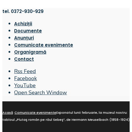
tel. 0372-930-929
Achiziții
Documente
Anunțuri
Comunicate evenimente
Organigramă
Contact
Rss Feed
Facebook
YouTube
Open Search Window
Acasă
Comunicate evenimente
Exponatul lunii februarie, la muzeul nostru:
tabloul „Plutaş român pe râul Sebeş”, de Hermann Meuselbach (1858-1924)