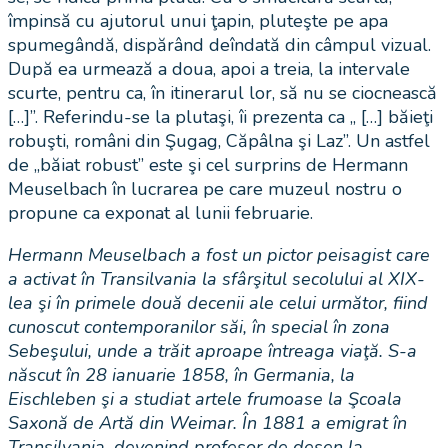
împinsă cu ajutorul unui ţapin, pluteşte pe apa
spumegândă, dispărând deîndată din câmpul vizual.
După ea urmează a doua, apoi a treia, la intervale
scurte, pentru ca, în itinerarul lor, să nu se ciocnească
[…]”. Referindu-se la plutaşi, îi prezenta ca „ […] băieţi
robuşti, români din Şugag, Căpâlna şi Laz”. Un astfel
de „băiat robust” este şi cel surprins de Hermann
Meuselbach în lucrarea pe care muzeul nostru o
propune ca exponat al lunii februarie.
Hermann Meuselbach a fost un pictor peisagist care
a activat în Transilvania la sfârşitul secolului al XIX-
lea şi în primele două decenii ale celui următor, fiind
cunoscut contemporanilor săi, în special în zona
Sebeşului, unde a trăit aproape întreaga viaţă. S-a
născut în 28 ianuarie 1858, în Germania, la
Eischleben şi a studiat artele frumoase la Şcoala
Saxonă de Artă din Weimar. În 1881 a emigrat în
Transilvania, devenind profesor de desen la