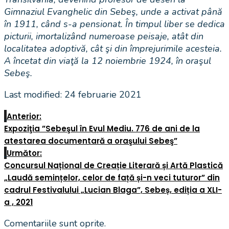
Gimnaziul Evanghelic din Sebeş, unde a activat până
în 1911, când s-a pensionat. În timpul liber se dedica
picturii, imortalizând numeroase peisaje, atât din
localitatea adoptivă, cât şi din împrejurimile acesteia.
A încetat din viaţă la 12 noiembrie 1924, în oraşul
Sebeş.
Last modified: 24 februarie 2021
Anterior:
Expoziţia ”Sebeşul în Evul Mediu. 776 de ani de la
atestarea documentară a oraşului Sebeş”
Următor:
Concursul Național de Creație Literară și Artă Plastică
„Laudă semințelor, celor de față și-n veci tuturor” din
cadrul Festivalului „Lucian Blaga”, Sebeș, ediția a XLI-
a , 2021
Comentariile sunt oprite.