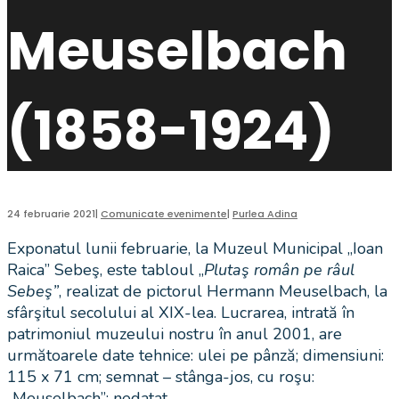
Meuselbach
(1858-1924)
24 februarie 2021
|
Comunicate evenimente
|
Purlea Adina
Exponatul lunii februarie, la Muzeul Municipal „Ioan
Raica” Sebeş, este tabloul „
Plutaş român pe râul
Sebeş”
, realizat de pictorul Hermann Meuselbach, la
sfârşitul secolului al XIX-lea. Lucrarea, intrată în
patrimoniul muzeului nostru în anul 2001, are
următoarele date tehnice: ulei pe pânză; dimensiuni:
115 x 71 cm; semnat – stânga-jos, cu roşu:
„Meuselbach”; nedatat.