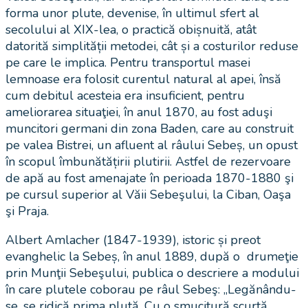
forma unor plute, devenise, în ultimul sfert al
secolului al XIX-lea, o practică obișnuită, atât
datorită simplității metodei, cât și a costurilor reduse
pe care le implica. Pentru transportul masei
lemnoase era folosit curentul natural al apei, însă
cum debitul acesteia era insuficient, pentru
ameliorarea situaţiei, în anul 1870, au fost aduşi
muncitori germani din zona Baden, care au construit
pe valea Bistrei, un afluent al râului Sebeș, un opust
în scopul îmbunătățirii plutirii. Astfel de rezervoare
de apă au fost amenajate în perioada 1870-1880 şi
pe cursul superior al Văii Sebeşului, la Ciban, Oaşa
şi Praja.
Albert Amlacher (1847-1939), istoric și preot
evanghelic la Sebeș, în anul 1889, după o drumeţie
prin Munţii Sebeşului, publica o descriere a modului
în care plutele coborau pe râul Sebeş: „Legănându-
se, se ridică prima plută. Cu o smucitură scurtă,