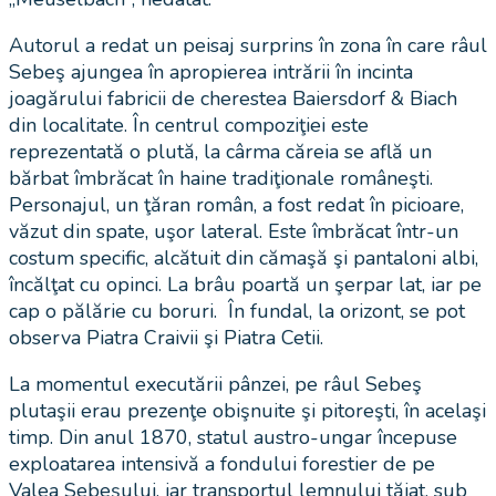
Autorul a redat un peisaj surprins în zona în care râul
Sebeş ajungea în apropierea intrării în incinta
joagărului fabricii de cherestea Baiersdorf & Biach
din localitate. În centrul compoziţiei este
reprezentată o plută, la cârma căreia se află un
bărbat îmbrăcat în haine tradiţionale româneşti.
Personajul, un ţăran român, a fost redat în picioare,
văzut din spate, uşor lateral. Este îmbrăcat într-un
costum specific, alcătuit din cămaşă şi pantaloni albi,
încălţat cu opinci. La brâu poartă un şerpar lat, iar pe
cap o pălărie cu boruri. În fundal, la orizont, se pot
observa Piatra Craivii şi Piatra Cetii.
La momentul executării pânzei, pe râul Sebeş
plutaşii erau prezenţe obişnuite şi pitoreşti, în acelaşi
timp. Din anul 1870, statul austro-ungar începuse
exploatarea intensivă a fondului forestier de pe
Valea Sebeşului, iar transportul lemnului tăiat, sub