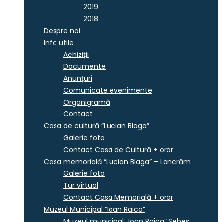
2019
2018
Despre noi
Info utile
Achiziții
Documente
Anunțuri
Comunicate evenimente
Organigramă
Contact
Casa de cultură “Lucian Blaga”
Galerie foto
Contact Casa de Cultură + orar
Casa memorială “Lucian Blaga” – Lancrăm
Galerie foto
Tur virtual
Contact Casa Memorială + orar
Muzeul Municipal “Ioan Raica”
Muzeul municipal „Ioan Raica” Sebeş