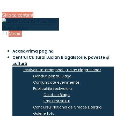
Skip to content
Meniu
Acasă
Prima pagină
Centrul Cultural Lucian Blaga
Istorie, poveste și
cultură
Festivalul Internațional „Lucian Blaga” Sebeș
Gânduri pentru Blaga
Comunicate evenimente
Publicațiile festivalului
Caietele Blaga
Pașii Profetului
Concursul Național de Creație Literară
Galerie foto