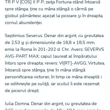
TR P V [COS] II P P; zeiţa Fortuna stând întoarsă
spre stânga, ține cu mâna stângă o cârmă pe
globul pământesc așezat la picioare şi în dreapta,
cornul abundenței.
Septimius Severus. Denar din argint, cu greutatea
de 2,53 g și dimensiunile de 18,8 x 18,5 mm,
emis la Roma în 201-202 d. Chr. Avers: SEVERVS
AVG-PART MAX; capul laureat al împăratului
întors spre dreapta; revers: VI[RT]-AVGG; Virtutea,
întoarsă spre stânga, ține în mâna stângă
personificarea victoriei, în timp ce mâna dreaptă i
se odihnește pe suliţă, iar scutul îi este rezemat
de piciorul drept.
Iulia Domna. Denar din argint, cu greutatea de