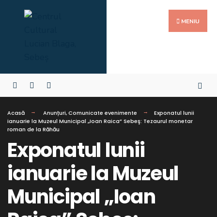
MENIU
Acasă
Anunțuri
,
Comunicate evenimente
Exponatul lunii
ianuarie la Muzeul Municipal „Ioan Raica” Sebeş: Tezaurul monetar
roman de la Răhău
Exponatul lunii
ianuarie la Muzeul
Municipal „Ioan