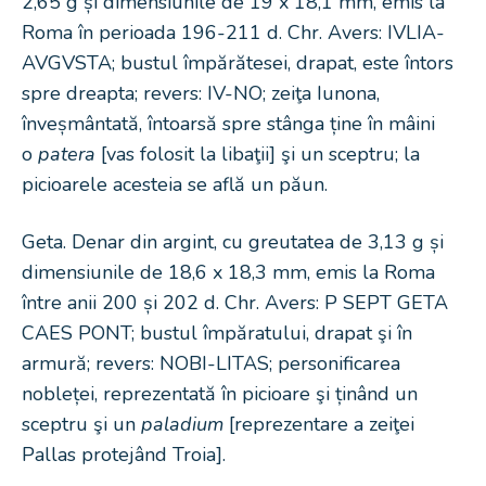
2,65 g și dimensiunile de 19 x 18,1 mm, emis la
Roma în perioada 196-211 d. Chr. Avers: IVLIA-
AVGVSTA; bustul împărătesei, drapat, este întors
spre dreapta; revers: IV-NO; zeiţa Iunona,
înveșmântată, întoarsă spre stânga ține în mâini
o
patera
[vas folosit la libaţii] şi un sceptru; la
picioarele acesteia se află un păun.
Geta. Denar din argint, cu greutatea de 3,13 g și
dimensiunile de 18,6 x 18,3 mm, emis la Roma
între anii 200 și 202 d. Chr. Avers: P SEPT GETA
CAES PONT; bustul împăratului, drapat şi în
armură; revers: NOBI-LITAS; personificarea
nobleței, reprezentată în picioare şi ținând un
sceptru şi un
paladium
[reprezentare a zeiţei
Pallas protejând Troia].