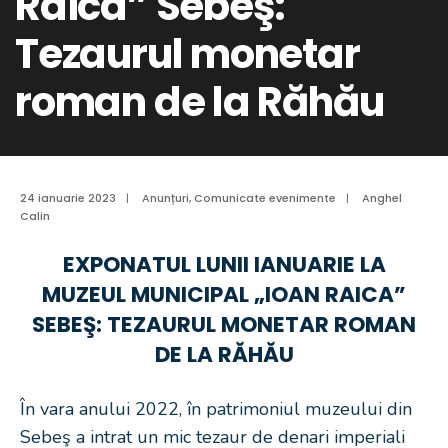
Raica” Sebeş:
Tezaurul monetar
roman de la Răhău
24 ianuarie 2023
|
Anunțuri
,
Comunicate evenimente
|
Anghel
Calin
EXPONATUL LUNII IANUARIE LA
MUZEUL MUNICIPAL „IOAN RAICA”
SEBEŞ: TEZAURUL MONETAR ROMAN
DE LA RĂHĂU
În vara anului 2022, în patrimoniul muzeului din
Sebeş a intrat un mic tezaur de denari imperiali