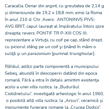
Caracalla. Denar din argint, cu greutatea de 2,14 g
și dimensiunile de 19,2 x 18,8 mm, emis la Roma
în anul 210 d. Chr. Avers: ANTONINVS PIVS-
AVG BRIT; capul laureat al împăratului întors spre
dreapta; revers: PONTIF TR P-XIII COS III;
reprezentare a Virtuţii, cu coif pe cap, stând drept,
cu piciorul stâng pe un coif şi ținând în mâini o
suliţă şi un
parazonium
[pumnal triunghiular].
Răhăul, astăzi parte componentă a municipiului
Sebeş, abundă în descoperiri datând din epoca
romană. Fără a intra în detalii, amintim existența
acolo a unei
villa rustica
, la „Budurăul
Ciobănelului”, investigată arheologic în anul 1960,
o posibilă altă
villa rustica
, la „Arsuri”, ceramică şi
monumente funerare romane la „Crucea Dodicii”,