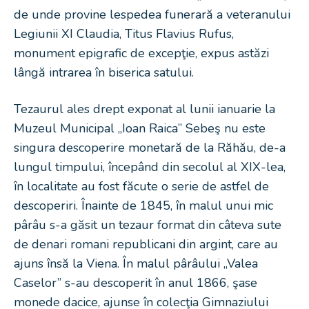
de unde provine lespedea funerară a veteranului
Legiunii XI Claudia, Titus Flavius Rufus,
monument epigrafic de excepţie, expus astăzi
lângă intrarea în biserica satului.
Tezaurul ales drept exponat al lunii ianuarie la
Muzeul Municipal „Ioan Raica” Sebeş nu este
singura descoperire monetară de la Răhău, de-a
lungul timpului, începând din secolul al XIX-lea,
în localitate au fost făcute o serie de astfel de
descoperiri. Înainte de 1845, în malul unui mic
pârâu s-a găsit un tezaur format din câteva sute
de denari romani republicani din argint, care au
ajuns însă la Viena. În malul pârâului „Valea
Caselor” s-au descoperit în anul 1866, şase
monede dacice, ajunse în colecţia Gimnaziului