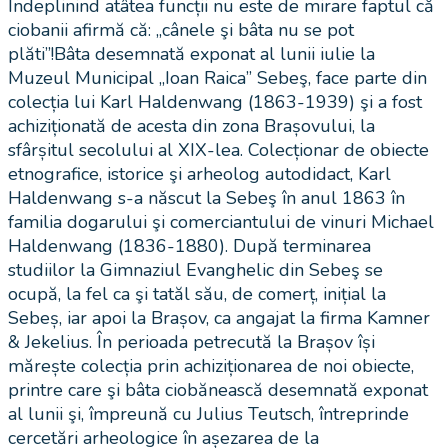
Îndeplinind atâtea funcții nu este de mirare faptul că
ciobanii afirmă că: „cânele şi bâta nu se pot
plăti”!Bâta desemnată exponat al lunii iulie la
Muzeul Municipal „Ioan Raica” Sebeş, face parte din
colecția lui Karl Haldenwang (1863-1939) şi a fost
achiziționată de acesta din zona Brașovului, la
sfârșitul secolului al XIX-lea. Colecționar de obiecte
etnografice, istorice şi arheolog autodidact, Karl
Haldenwang s-a născut la Sebeş în anul 1863 în
familia dogarului şi comerciantului de vinuri Michael
Haldenwang (1836-1880). După terminarea
studiilor la Gimnaziul Evanghelic din Sebeş se
ocupă, la fel ca şi tatăl său, de comerț, inițial la
Sebeș, iar apoi la Brașov, ca angajat la firma Kamner
& Jekelius. În perioada petrecută la Brașov își
mărește colecția prin achiziționarea de noi obiecte,
printre care şi bâta ciobănească desemnată exponat
al lunii şi, împreună cu Julius Teutsch, întreprinde
cercetări arheologice în așezarea de la