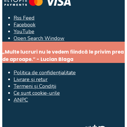
Rss Feed
Facebook
YouTube
Open Search Window
„Multe lucruri nu le vedem fiindcă le privim prea
de aproape.” - Lucian Blaga
Politica de confidențialitate
Livrare și retur
Termeni și Condiții
Ce sunt cookie-urile
ANPC