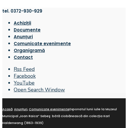
tel. 0372-930-929
Achiziții
Documente
Anunțuri
Comunicate evenimente
Organigramă
Contact
Rss Feed
Facebook
YouTube
Open Search Window
Acasă
Anunțuri
,
Comunicate evenimente
Exponatul lunii iulie la Muzeul
Municipal „Ioan Raica” Sebeş: bâtă ciobănească din colecția Karl
Haldenwang (1863-1939)