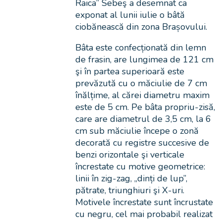
Raica” Sebeş a desemnat ca
exponat al lunii iulie o bâtă
ciobănească din zona Brașovului.
Bâta este confecționată din lemn
de frasin, are lungimea de 121 cm
şi în partea superioară este
prevăzută cu o măciulie de 7 cm
înălțime, al cărei diametru maxim
este de 5 cm. Pe bâta propriu-zisă,
care are diametrul de 3,5 cm, la 6
cm sub măciulie începe o zonă
decorată cu registre succesive de
benzi orizontale şi verticale
încrestate cu motive geometrice:
linii în zig-zag, „dinți de lup”,
pătrate, triunghiuri şi X-uri.
Motivele încrestate sunt încrustate
cu negru, cel mai probabil realizat