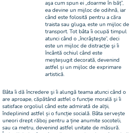
aşa cum spun ei „doarme în băț”,
ea devine un mijloc de odihnă, iar
când este folosită pentru a căra
traista sau gluga, este un mijloc de
transport. Tot bâta îi ocupă timpul
atunci când o „încrâşteşte”, deci
este un mijloc de distracție şi îi
încântă ochiul când este
meșteșugit decorată, devenind
astfel și un mijloc de exprimare
artistică.
Bâta îi dă încredere şi îi alungă teama atunci când o
are aproape, căpătând astfel o funcție morală şi îi
satisface orgoliul când este admirată de alții,
îndeplinind astfel și o funcție socială. Bâta servește
uneori drept răboj pentru a ține anumite socoteli,
sau ca metru, devenind astfel unitate de măsură.