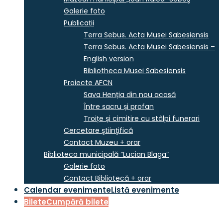
Galerie foto
Publicații
Terra Sebus. Acta Musei Sabesiensis
Terra Sebus. Acta Musei Sabesiensis –
English version
Bibliotheca Musei Sabesiensis
Proiecte AFCN
Sava Henția din nou acasă
Între sacru și profan
Troițe și cimitire cu stâlpi funerari
Cercetare ştiinţifică
Contact Muzeu + orar
Biblioteca municipală “Lucian Blaga”
Galerie foto
Contact Bibliotecă + orar
Calendar evenimente
Listă evenimente
Bilete
Cumpără bilete