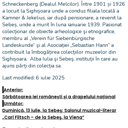
Schneckenberg (Dealul Melcilor). Între 1901 și 1926
a locuit la Sighișoara unde a condus filiala locală a
Kamner & Jekelius, iar după pensionare, a revenit la
Sebeș, unde a murit în luna ianuarie 1939. Pasionat
colecționar de obiecte arheologice şi etnografice,
membru al „Verein für Siebenbürgische
Landeskunde” şi al Asociației „Sebastian Hann” a
contribuit la îmbogățirea colecțiilor muzeelor din
Sighișoara, Alba Iulia şi Sebeş, instituții în care au
ajuns părți din colecția sa.
Last modified: 6 iulie 2025
Anterior:
Sărbătoarea iei românești și a drapelului național
Următor:
Duminică, 13 iulie, la Sebeş: Salonul muzical-literar
„Carl Filtsch – de la Sebeş, la Viena”