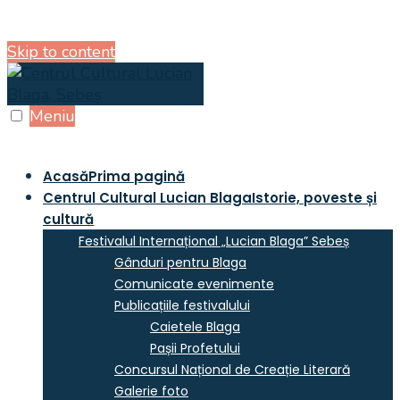
Skip to content
Meniu
Acasă
Prima pagină
Centrul Cultural Lucian Blaga
Istorie, poveste și
cultură
Festivalul Internațional „Lucian Blaga” Sebeș
Gânduri pentru Blaga
Comunicate evenimente
Publicațiile festivalului
Caietele Blaga
Pașii Profetului
Concursul Național de Creație Literară
Galerie foto