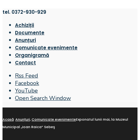
tel. 0372-930-929
Achiziții
Documente
Anunțuri
Comunicate evenimente
Organigramă
Contact
Rss Feed
Facebook
YouTube
Open Search Window
Acasă
Anunțuri
,
Comunicate evenimente
Exponatul lunii mai, la Muzeul
Municipal „Ioan Raica” Sebeş