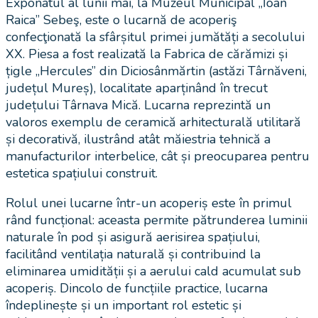
Exponatul al lunii mai, la Muzeul Municipal „Ioan
Raica” Sebeş, este o lucarnă de acoperiş
confecţionată la sfârșitul primei jumătăți a secolului
XX. Piesa a fost realizată la Fabrica de cărămizi și
țigle „Hercules” din Diciosânmărtin (astăzi Târnăveni,
județul Mureș), localitate aparținând în trecut
județului Târnava Mică. Lucarna reprezintă un
valoros exemplu de ceramică arhitecturală utilitară
și decorativă, ilustrând atât măiestria tehnică a
manufacturilor interbelice, cât și preocuparea pentru
estetica spațiului construit.
Rolul unei lucarne într-un acoperiș este în primul
rând funcțional: aceasta permite pătrunderea luminii
naturale în pod și asigură aerisirea spațiului,
facilitând ventilația naturală și contribuind la
eliminarea umidității și a aerului cald acumulat sub
acoperiș. Dincolo de funcțiile practice, lucarna
îndeplinește și un important rol estetic și