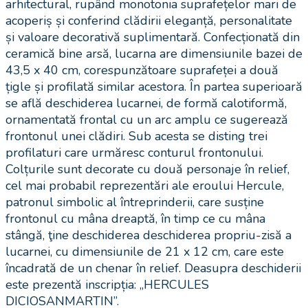
arhitectural, rupând monotonia suprafețelor mari de
acoperiș și conferind clădirii eleganță, personalitate
și valoare decorativă suplimentară. Confecționată din
ceramică bine arsă, lucarna are dimensiunile bazei de
43,5 x 40 cm, corespunzătoare suprafeței a două
țigle și profilată similar acestora. În partea superioară
se află deschiderea lucarnei, de formă calotiformă,
ornamentată frontal cu un arc amplu ce sugerează
frontonul unei clădiri. Sub acesta se disting trei
profilaturi care urmăresc conturul frontonului.
Colțurile sunt decorate cu două personaje în relief,
cel mai probabil reprezentări ale eroului Hercule,
patronul simbolic al întreprinderii, care susține
frontonul cu mâna dreaptă, în timp ce cu mâna
stângă, ţine deschiderea deschiderea propriu-zisă a
lucarnei, cu dimensiunile de 21 x 12 cm, care este
încadrată de un chenar în relief. Deasupra deschiderii
este prezentă inscripția: „HERCULES
DICIOSANMARTIN”.