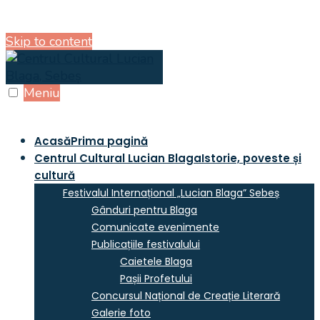
Skip to content
Meniu
Acasă
Prima pagină
Centrul Cultural Lucian Blaga
Istorie, poveste și
cultură
Festivalul Internațional „Lucian Blaga” Sebeș
Gânduri pentru Blaga
Comunicate evenimente
Publicațiile festivalului
Caietele Blaga
Pașii Profetului
Concursul Național de Creație Literară
Galerie foto