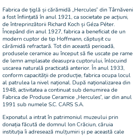
Fabrica de țiglă și cărămidă „Hercules” din Târnăveni
a fost înființată în anul 1921, ca societate pe acțiuni,
de întreprinzătorii Richard Koch și Géza Péter.
Începând din anul 1927, fabrica a beneficiat de un
modern cuptor de tip Hoffmann, căptușit cu
cărămidă refractară. Tot din această perioadă,
produsele ceramice au început să fie uscate pe rame
de lemn amplasate deasupra cuptorului, înlocuind
uscarea naturală practicată anterior. În anul 1933,
conform capacității de producție, fabrica ocupa locul
al patrulea la nivel național. După naționalizarea din
1948, activitatea a continuat sub denumirea de
Fabrica de Produse Ceramice „Hercules”, iar din anul
1991 sub numele S.C. CARS S.A.
Exponatul a intrat în patrimoniul muzeului prin
donația făcută de domnul Ion Crăciun, căruia
instituția îi adresează mulțumiri și pe această cale