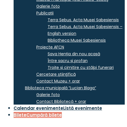
Galerie foto
Publicații
Terra Sebus. Acta Musei Sabesiensis
Terra Sebus. Acta Musei Sabesiensis –
English version
Bibliotheca Musei Sabesiensis
Proiecte AFCN
Sava Henția din nou acasă
Între sacru și profan
Troițe și cimitire cu stâlpi funerari
Cercetare ştiinţifică
Contact Muzeu + orar
Biblioteca municipală “Lucian Blaga”
Galerie foto
Contact Bibliotecă + orar
Calendar evenimente
Listă evenimente
Bilete
Cumpără bilete