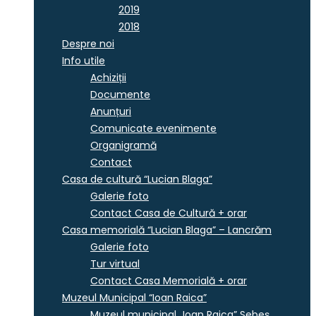
2019
2018
Despre noi
Info utile
Achiziții
Documente
Anunțuri
Comunicate evenimente
Organigramă
Contact
Casa de cultură “Lucian Blaga”
Galerie foto
Contact Casa de Cultură + orar
Casa memorială “Lucian Blaga” – Lancrăm
Galerie foto
Tur virtual
Contact Casa Memorială + orar
Muzeul Municipal “Ioan Raica”
Muzeul municipal „Ioan Raica” Sebeş