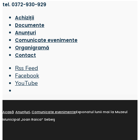
tel. 0372-930-929
Achiziții
Documente
Anunțuri
Comunicate evenimente
Organigramă
Contact
Rss Feed
Facebook
YouTube
Open
Search
Window
Acasă
Anunțuri
,
Comunicate evenimente
Exponatul lunii mai la Muzeul
Municipal „Ioan Raica” Sebeş