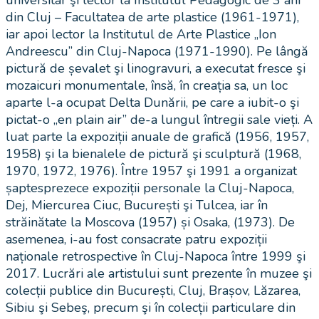
universitar şi lector la Institutul Pedagogic de 3 ani
din Cluj – Facultatea de arte plastice (1961-1971),
iar apoi lector la Institutul de Arte Plastice „Ion
Andreescu” din Cluj-Napoca (1971-1990). Pe lângă
pictură de șevalet şi linogravuri, a executat fresce şi
mozaicuri monumentale, însă, în creația sa, un loc
aparte l-a ocupat Delta Dunării, pe care a iubit-o şi
pictat-o „en plain air” de-a lungul întregii sale vieți. A
luat parte la expoziții anuale de grafică (1956, 1957,
1958) şi la bienalele de pictură şi sculptură (1968,
1970, 1972, 1976). Între 1957 şi 1991 a organizat
șaptesprezece expoziții personale la Cluj-Napoca,
Dej, Miercurea Ciuc, București şi Tulcea, iar în
străinătate la Moscova (1957) și Osaka, (1973). De
asemenea, i-au fost consacrate patru expoziții
naționale retrospective în Cluj-Napoca între 1999 şi
2017. Lucrări ale artistului sunt prezente în muzee şi
colecții publice din București, Cluj, Brașov, Lăzarea,
Sibiu şi Sebeş, precum şi în colecții particulare din