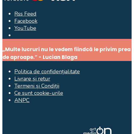
Rss Feed
Facebook
YouTube
Open
Search
„Multe lucruri nu le vedem fiindcă le privim prea
Window
de aproape.” - Lucian Blaga
Politica de confidențialitate
Livrare și retur
Termeni și Condiții
Ce sunt cookie-urile
ANPC