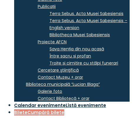
Publicații
Terra Sebus. Acta Musei Sabesiensis
Terra Sebus. Acta Musei Sabesiensis –
English version
Bibliotheca Musei Sabesiensis
Proiecte AFCN
Sava Henția din nou acasă
Între sacru și profan
Troițe și cimitire cu stâlpi funerari
Cercetare ştiinţifică
Contact Muzeu + orar
Biblioteca municipală “Lucian Blaga”
Galerie foto
Contact Bibliotecă + orar
Calendar evenimente
Listă evenimente
Bilete
Cumpără bilete