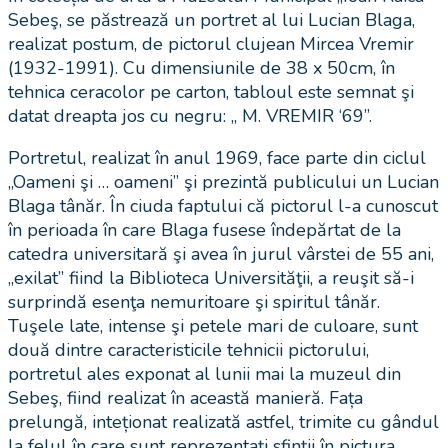
Sebeş, se păstrează un portret al lui Lucian Blaga,
realizat postum, de pictorul clujean Mircea Vremir
(1932-1991). Cu dimensiunile de 38 x 50cm, în
tehnica ceracolor pe carton, tabloul este semnat şi
datat dreapta jos cu negru: „ M. VREMIR ‘69”.
Portretul, realizat în anul 1969, face
parte din ciclul
„Oameni şi … oameni” şi prezintă publicului un Lucian
Blaga tânăr. În ciuda faptului că pictorul l-a cunoscut
în perioada în care Blaga fusese îndepărtat de la
catedra universitară şi avea în jurul vârstei de 55 ani,
„exilat” fiind la Biblioteca Universităţii, a reuşit să-i
surprindă esenţa nemuritoare şi spiritul tânăr.
Tuşele late, intense şi petele mari de culoare, sunt
două dintre caracteristicile tehnicii pictorului,
portretul ales exponat al lunii mai la muzeul din
Sebeş, fiind realizat în această manieră. Fața
prelungă, inteționat realizată astfel, trimite cu gândul
la felul în care sunt reprezentați sfinții în pictura