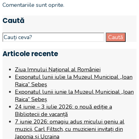
Comentariile sunt oprite.
Caută
Search
Caută
for:
Articole recente
Ziua Imnului Național al României
Exponatul lunii iulie la Muzeul Municipal „Ioan
Raica” Sebeş
Exponatul lunii iunie la Muzeul Municipal „Ioan
Raica” Sebeș
24 iunie – 3 iulie 2026: o nouă ediție a
Bibliotecii de vacanță
7 iunie 2026: omagiu adus micului geniu al
muzicii, Carl Filtsch, cu muzicieni invitați din
Japonia și Ucraina