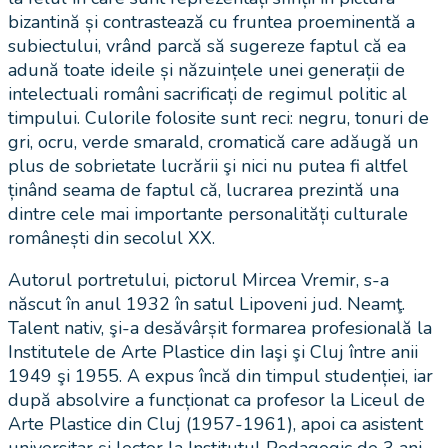
bizantină și contrastează cu fruntea proeminentă a
subiectului, vrând parcă să sugereze faptul că ea
adună toate ideile și năzuințele unei generații de
intelectuali români sacrificați de regimul politic al
timpului. Culorile folosite sunt reci: negru, tonuri de
gri, ocru, verde smarald, cromatică care adăugă un
plus de sobrietate lucrării şi nici nu putea fi altfel
ținând seama de faptul că, lucrarea prezintă una
dintre cele mai importante personalități culturale
românești din secolul XX.
Autorul portretului, pictorul Mircea Vremir, s-a
născut în anul 1932 în satul Lipoveni jud. Neamţ.
Talent nativ, şi-a desăvârșit formarea profesională la
Institutele de Arte Plastice din Iaşi şi Cluj între anii
1949 şi 1955. A expus încă din timpul studenției, iar
după absolvire a funcționat ca profesor la Liceul de
Arte Plastice din Cluj (1957-1961), apoi ca asistent