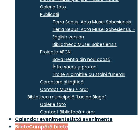
Galerie foto
Publicații
Terra Sebus. Acta Musei Sabesiensis
Terra Sebus. Acta Musei Sabesiensis –
English version
Bibliotheca Musei Sabesiensis
Proiecte AFCN
Sava Henția din nou acasă
Între sacru și profan
Troițe și cimitire cu stâlpi funerari
Cercetare ştiinţifică
Contact Muzeu + orar
Biblioteca municipală “Lucian Blaga”
Galerie foto
Contact Bibliotecă + orar
Calendar evenimente
Listă evenimente
Bilete
Cumpără bilete