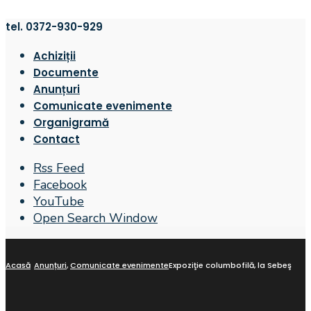
tel. 0372-930-929
Achiziții
Documente
Anunțuri
Comunicate evenimente
Organigramă
Contact
Rss Feed
Facebook
YouTube
Open Search Window
Acasă
Anunțuri
,
Comunicate evenimente
Expoziţie columbofilă, la Sebeş