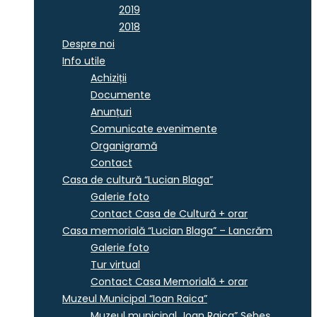
2019
2018
Despre noi
Info utile
Achiziții
Documente
Anunțuri
Comunicate evenimente
Organigramă
Contact
Casa de cultură “Lucian Blaga”
Galerie foto
Contact Casa de Cultură + orar
Casa memorială “Lucian Blaga” – Lancrăm
Galerie foto
Tur virtual
Contact Casa Memorială + orar
Muzeul Municipal “Ioan Raica”
Muzeul municipal „Ioan Raica” Sebeş