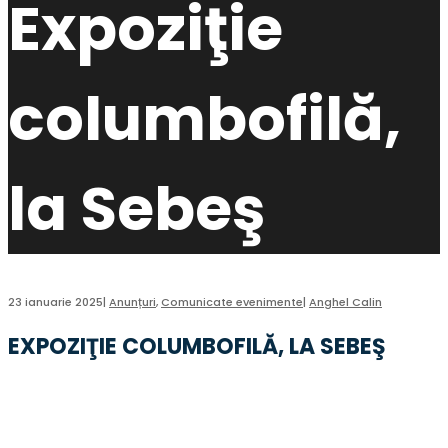
Expoziţie
columbofilă,
la Sebeş
23 ianuarie 2025
|
Anunțuri
,
Comunicate evenimente
|
Anghel Calin
EXPOZIŢIE COLUMBOFILĂ, LA SEBEŞ