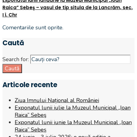
Exponatul lunii ianuarie la Muzeul Municipal „Ioan
Raica” Sebeş – vasul de tip situla de la Lancrăm, sec.
I î. Chr
Comentariile sunt oprite.
Caută
Search for:
Caută
Articole recente
Ziua Imnului Național al României
Exponatul lunii iulie la Muzeul Municipal „Ioan
Raica” Sebeş
Exponatul lunii iunie la Muzeul Municipal „Ioan
Raica” Sebeș
24 iunie – 3 iulie 2026: o nouă ediție a