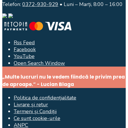
Telefon:
0372-930-929
• Luni – Marți, 8:00 – 16:00
Rss Feed
Facebook
YouTube
Open Search Window
„Multe lucruri nu le vedem fiindcă le privim prea
de aproape.” - Lucian Blaga
Politica de confidențialitate
Livrare și retur
Termeni și Condiții
Ce sunt cookie-urile
ANPC