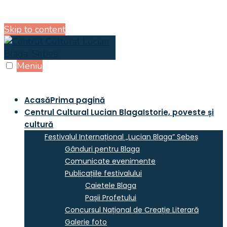
Skip to content
Meniu
Acasă
Prima pagină
Centrul Cultural Lucian Blaga
Istorie, poveste și
cultură
Festivalul Internațional „Lucian Blaga” Sebeș
Gânduri pentru Blaga
Comunicate evenimente
Publicațiile festivalului
Caietele Blaga
Pașii Profetului
Concursul Național de Creație Literară
Galerie foto