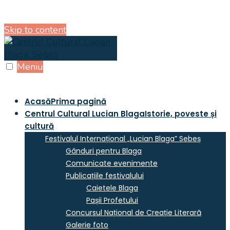
Skip to content
Meniu
Acasă
Prima pagină
Centrul Cultural Lucian Blaga
Istorie, poveste și
cultură
Festivalul Internațional „Lucian Blaga” Sebeș
Gânduri pentru Blaga
Comunicate evenimente
Publicațiile festivalului
Caietele Blaga
Pașii Profetului
Concursul Național de Creație Literară
Galerie foto