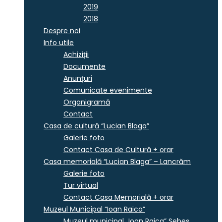
2019
2018
Despre noi
Info utile
Achiziții
Documente
Anunțuri
Comunicate evenimente
Organigramă
Contact
Casa de cultură “Lucian Blaga”
Galerie foto
Contact Casa de Cultură + orar
Casa memorială “Lucian Blaga” – Lancrăm
Galerie foto
Tur virtual
Contact Casa Memorială + orar
Muzeul Municipal “Ioan Raica”
Muzeul municipal „Ioan Raica” Sebeş