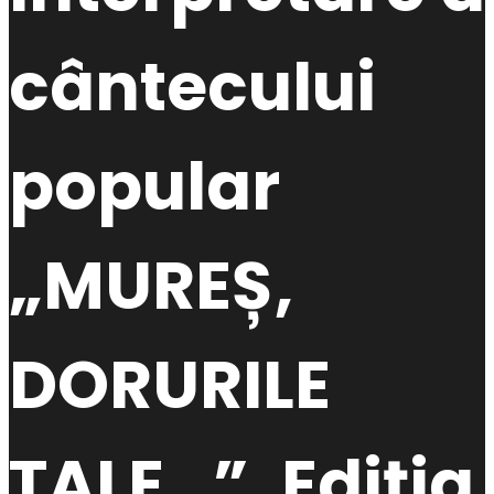
cântecului
popular
„MUREȘ,
DORURILE
TALE…”, Ediția