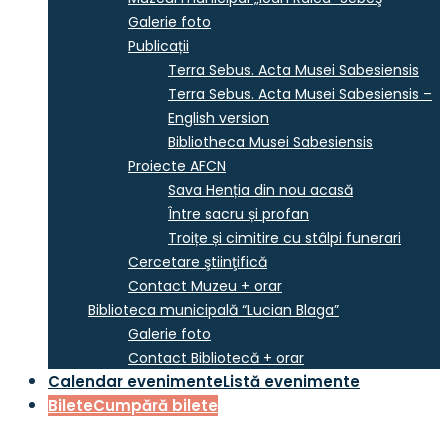
Galerie foto
Publicații
Terra Sebus. Acta Musei Sabesiensis
Terra Sebus. Acta Musei Sabesiensis –
English version
Bibliotheca Musei Sabesiensis
Proiecte AFCN
Sava Henția din nou acasă
Între sacru și profan
Troițe și cimitire cu stâlpi funerari
Cercetare ştiinţifică
Contact Muzeu + orar
Biblioteca municipală “Lucian Blaga”
Galerie foto
Contact Bibliotecă + orar
Calendar evenimente
Listă evenimente
Bilete
Cumpără bilete