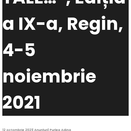
a IX-a, Regin,
4-5
noiembrie
2021
12 octombrie 2021
|
Anunțuri
|
Purlea Adina