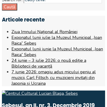
Caută
Articole recente
Ziua Imnului Național al României
Exponatul lunii iulie la Muzeul Municipal „Ioan
Raica” Sebeş
Exponatul lunii iunie la Muzeul Municipal „Ioan
Raica” Sebeș
24 iunie – 3 iulie 2026: o nouă ediție a
Bibliotecii de vacanță
7 iunie 2026: omagiu adus micului geniu al
muzicii, Carl Filtsch, cu muzicieni invitați din
Japonia și Ucraina
Sebeșul, an II, nr. 3, Decembrie 2019