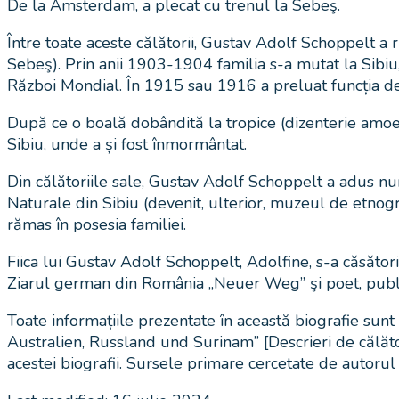
De la Amsterdam, a plecat cu trenul la Sebeş.
Între toate aceste călătorii, Gustav Adolf Schoppelt a r
Sebeş). Prin anii 1903-1904 familia s-a mutat la Sibiu,
Război Mondial. În 1915 sau 1916 a preluat funcția de
După ce o boală dobândită la tropice (dizenterie amoeb
Sibiu, unde a și fost înmormântat.
Din călătoriile sale, Gustav Adolf Schoppelt a adus nu
Naturale din Sibiu (devenit, ulterior, muzeul de etno
rămas în posesia familiei.
Fiica lui Gustav Adolf Schoppelt, Adolfine, s-a căsători
Ziarul german din România „Neuer Weg” şi poet, publ
Toate informațiile prezentate în această biografie s
Australien, Russland und Surinam” [Descrieri de călăt
acestei biografii. Sursele primare cercetate de autorul b