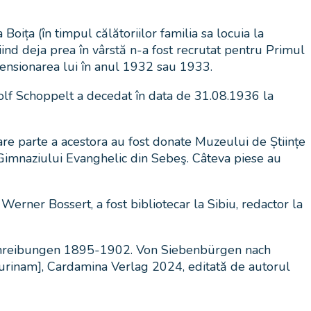
Boița (în timpul călătoriilor familia sa locuia la
iind deja prea în vârstă n-a fost recrutat pentru Primul
pensionarea lui în anul 1932 sau 1933.
dolf Schoppelt a decedat în data de 31.08.1936 la
are parte a acestora au fost donate Muzeului de Științe
 Gimnaziului Evanghelic din Sebeş. Câteva piese au
 Werner Bossert, a fost bibliotecar la Sibiu, redactor la
beschreibungen 1895-1902. Von Siebenbürgen nach
 Surinam], Cardamina Verlag 2024, editată de autorul