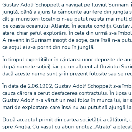
Gustav Adolf Schoppelt a navigat pe fluviul Surinam, î
junglă, până a ajuns la câmpurile aurifere din jungla s
cât şi muncitorii localnici n-au putut rezista mai mult 
pe coasta oceanului Atlantic. În aceste condiții, Gusta
atare, chiar șeful explorării. În cele din urmă s-a îmbo
A revenit în Surinam însoțit de soție, care însă n-a pu
ce soțul ei s-a pornit din nou în junglă.
În timpul expedițiilor în căutarea unor depozite de au
după numele soţiei), iar pe un afluent al fluviului Sur
dacă aceste nume sunt şi în prezent folosite sau se r
În data de 2.06.1902, Gustav Adolf Schoppelt s-a îmbarc
cauza cărora a cerut desfacerea contractului. În lipsa 
Gustav Adolf n-a văzut un real folos în munca lui, iar s
mari de exploatare, care însă nu au putut să ajungă la 
După acceptul primit din partea societății, a călătorit
spre Anglia. Cu vasul cu aburi englez „Atrato” a plecat