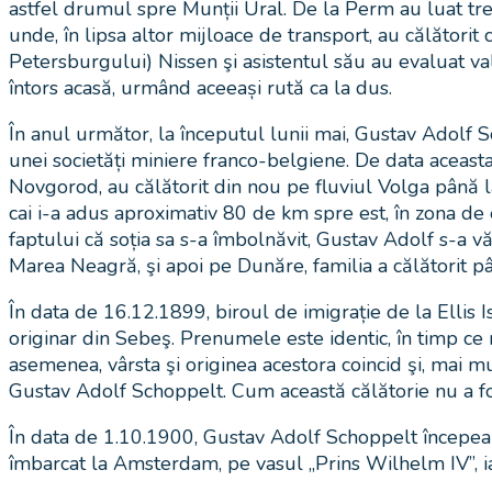
astfel drumul spre Munții Ural. De la Perm au luat tre
unde, în lipsa altor mijloace de transport, au călătorit c
Petersburgului) Nissen şi asistentul său au evaluat va
întors acasă, urmând aceeași rută ca la dus.
În anul următor, la începutul lunii mai, Gustav Adolf 
unei societăți miniere franco-belgiene. De data aceasta,
Novgorod, au călătorit din nou pe fluviul Volga până l
cai i-a adus aproximativ 80 de km spre est, în zona de e
faptului că soția sa s-a îmbolnăvit, Gustav Adolf s-a v
Marea Neagră, şi apoi pe Dunăre, familia a călătorit p
În data de 16.12.1899, biroul de imigrație de la Ellis 
originar din Sebeş. Prenumele este identic, în timp ce
asemenea, vârsta şi originea acestora coincid şi, mai mu
Gustav Adolf Schoppelt. Cum această călătorie nu a fos
În data de 1.10.1900, Gustav Adolf Schoppelt începea
îmbarcat la Amsterdam, pe vasul „Prins Wilhelm IV”, iar