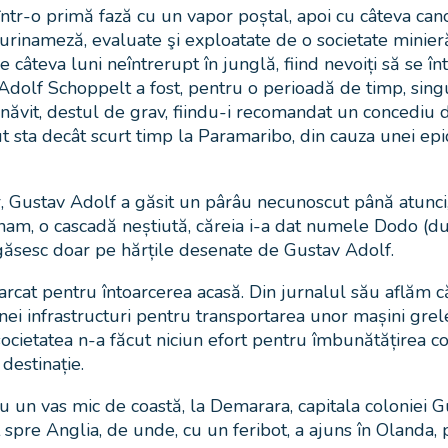
ntr-o primă fază cu un vapor poștal, apoi cu câteva cano
urinameză, evaluate şi exploatate de o societate minieră
de câteva luni neîntrerupt în junglă, fiind nevoiți să se 
v Adolf Schoppelt a fost, pentru o perioadă de timp, sing
lnăvit, destul de grav, fiindu-i recomandat un concediu d
tut sta decât scurt timp la Paramaribo, din cauza unei ep
r, Gustav Adolf a găsit un pârâu necunoscut până atunci
inam, o cascadă neștiută, căreia i-a dat numele Dodo (du
egăsesc doar pe hărțile desenate de Gustav Adolf.
at pentru întoarcerea acasă. Din jurnalul său aflăm că a
unei infrastructuri pentru transportarea unor mașini grel
ocietatea n-a făcut niciun efort pentru îmbunătățirea cond
destinație.
, cu un vas mic de coastă, la Demarara, capitala coloniei
 spre Anglia, de unde, cu un feribot, a ajuns în Olanda,