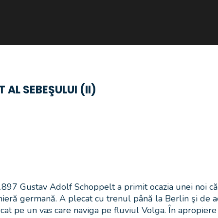
AL SEBEŞULUI (II)
97 Gustav Adolf Schoppelt a primit ocazia unei noi călă
inieră germană. A plecat cu trenul până la Berlin şi de 
rcat pe un vas care naviga pe fluviul Volga. În apropier