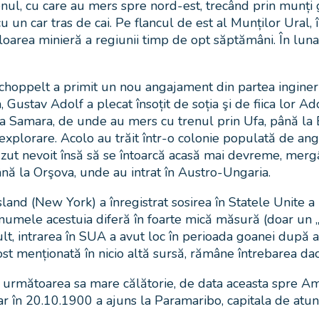
nul, cu care au mers spre nord-est, trecând prin munți g
u un car tras de cai. Pe flancul de est al Munților Ural, î
loarea minieră a regiunii timp de opt săptămâni. În lun
Schoppelt a primit un nou angajament din partea inginer
 Gustav Adolf a plecat însoțit de soția şi de fiica lor Ad
a Samara, de unde au mers cu trenul prin Ufa, până la Bi
xplorare. Acolo au trăit într-o colonie populată de angaja
ăzut nevoit însă să se întoarcă acasă mai devreme, mergâ
ână la Orşova, unde au intrat în Austro-Ungaria.
Island (New York) a înregistrat sosirea în Statele Unite 
 numele acestuia diferă în foarte mică măsură (doar un „
lt, intrarea în SUA a avut loc în perioada goanei după aur
t menționată în nicio altă sursă, rămâne întrebarea dac
 următoarea sa mare călătorie, de data aceasta spre A
 în 20.10.1900 a ajuns la Paramaribo, capitala de atunci