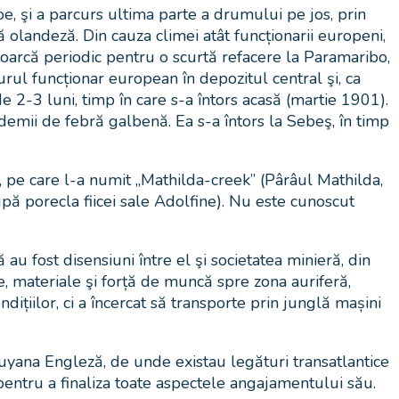
e, şi a parcurs ultima parte a drumului pe jos, prin
 olandeză. Din cauza climei atât funcționarii europeni,
întoarcă periodic pentru o scurtă refacere la Paramaribo,
urul funcționar european în depozitul central şi, ca
e 2-3 luni, timp în care s-a întors acasă (martie 1901).
idemii de febră galbenă. Ea s-a întors la Sebeş, în timp
, pe care l-a numit „Mathilda-creek” (Pârâul Mathilda,
pă porecla fiicei sale Adolfine). Nu este cunoscut
u fost disensiuni între el şi societatea minieră, din
e, materiale şi forță de muncă spre zona auriferă,
ițiilor, ci a încercat să transporte prin junglă mașini
 Guyana Engleză, de unde existau legături transatlantice
 pentru a finaliza toate aspectele angajamentului său.