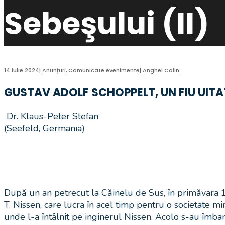
Sebeşului (II)
14 iulie 2024
|
Anunțuri
,
Comunicate evenimente
|
Anghel Calin
GUSTAV ADOLF SCHOPPELT, UN FIU UITAT 
Dr. Klaus-Peter Stefan
(Seefeld, Germania)
După un an petrecut la Căinelu de Sus, în primăvara 18
T. Nissen, care lucra în acel timp pentru o societate m
unde l-a întâlnit pe inginerul Nissen. Acolo s-au îmba