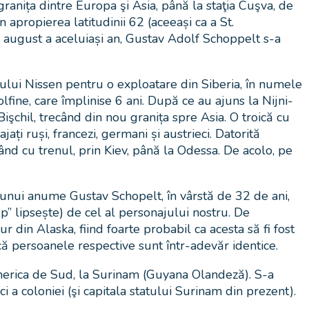
ranița dintre Europa şi Asia, până la staţia Cuşva, de
n apropierea latitudinii 62 (aceeași ca a St.
a august a aceluiași an, Gustav Adolf Schoppelt s-a
ului Nissen pentru o exploatare din Siberia, în numele
olfine, care împlinise 6 ani. După ce au ajuns la Nijni-
şchil, trecând din nou granița spre Asia. O troică cu
ți ruși, francezi, germani și austrieci. Datorită
nd cu trenul, prin Kiev, până la Odessa. De acolo, pe
a unui anume Gustav Schopelt, în vârstă de 32 de ani,
p” lipsește) de cel al personajului nostru. De
 din Alaska, fiind foarte probabil ca acesta să fi fost
ă persoanele respective sunt într-adevăr identice.
merica de Sud, la Surinam (Guyana Olandeză). S-a
 a coloniei (şi capitala statului Surinam din prezent).