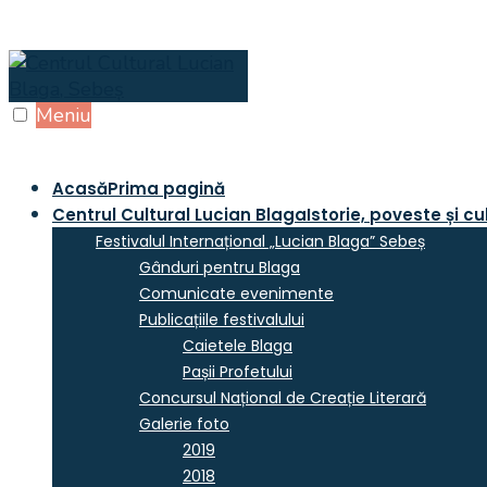
Skip
to
content
Meniu
Acasă
Prima pagină
Centrul Cultural Lucian Blaga
Istorie, poveste și cu
Festivalul Internațional „Lucian Blaga” Sebeș
Gânduri pentru Blaga
Comunicate evenimente
Publicațiile festivalului
Caietele Blaga
Pașii Profetului
Concursul Național de Creație Literară
Galerie foto
2019
2018