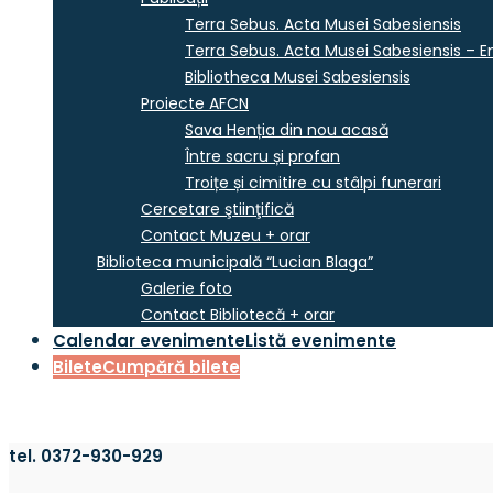
Terra Sebus. Acta Musei Sabesiensis
Terra Sebus. Acta Musei Sabesiensis – En
Bibliotheca Musei Sabesiensis
Proiecte AFCN
Sava Henția din nou acasă
Între sacru și profan
Troițe și cimitire cu stâlpi funerari
Cercetare ştiinţifică
Contact Muzeu + orar
Biblioteca municipală “Lucian Blaga”
Galerie foto
Contact Bibliotecă + orar
Calendar evenimente
Listă evenimente
Bilete
Cumpără bilete
tel. 0372-930-929