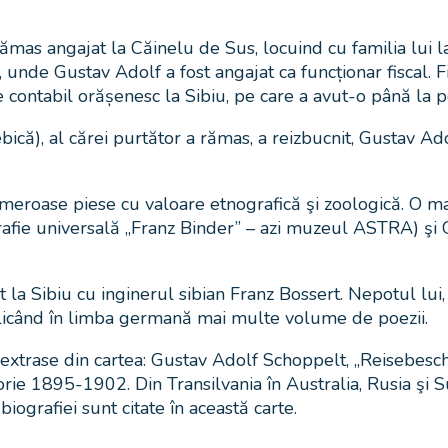
ămas angajat la Căinelu de Sus, locuind cu familia lui la 
 unde Gustav Adolf a fost angajat ca funcționar fiscal. F
 contabil orășenesc la Sibiu, pe care a avut-o până la 
ică), al cărei purtător a rămas, a reizbucnit, Gustav A
meroase piese cu valoare etnografică şi zoologică. O m
grafie universală „Franz Binder” – azi muzeul ASTRA) şi
t la Sibiu cu inginerul sibian Franz Bossert. Nepotul lui,
icând în limba germană mai multe volume de poezii.
unt extrase din cartea: Gustav Adolf Schoppelt, „Reise
orie 1895-1902. Din Transilvania în Australia, Rusia şi
iografiei sunt citate în această carte.