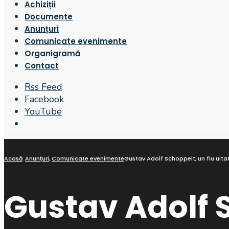
Achiziții
Documente
Anunțuri
Comunicate evenimente
Organigramă
Contact
Rss Feed
Facebook
YouTube
Open
Search
Window
Acasă
Anunțuri
,
Comunicate evenimente
Gustav Adolf Schoppelt, un fiu uitat 
Gustav Adolf S