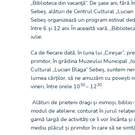
„Biblioteca din vacanţă”. De șase ani, fără 
Sebeș, alături de Centrul Cultural „Lucian
Sebeș organizează un program estival dedica
între 6 și 12 ani. În această vară, „Bibliot
iulie.
Ca de fiecare dată, în luna lui „Cireșar”, p
primitor, în grădina Muzeului Municipal „Io
Cultural „Lucian Blaga” Sebeș, suntem neră
lumea cărților, să ne amuzăm cu povești noi
30
30
vineri, între orele 10
– 12
.
Alături de prieteni dragi și inimoși, biblio
modul de ateliere, conturat în jurul relației 
gamă largă de activități ce îi vor încânta și
mediu plăcut și primitor în care să se simtă