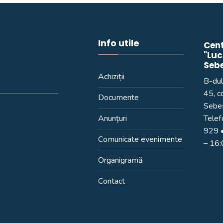
Info utile
Cent
"Luc
Seb
Achiziții
B-dul
45, c
Documente
Sebeș
Anunțuri
Telef
929
•
Comunicate evenimente
– 16
Organigramă
Contact