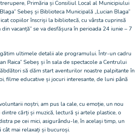
întrerupere, Primăria și Consiliul Local al Municipiului
 Blaga” Sebeș și Biblioteca Municipală „Lucian Blaga”
t copiilor înscriși la bibliotecă, cu vârsta cuprinsă
eca din vacanță” se va desfășura în perioada 24 iunie – 7
regătim ultimele detalii ale programului. Într-un cadru
an Raica” Sebeș și în sala de spectacole a Centrului
bdători să dăm start aventurilor noastre palpitante în
, filme educative și jocuri interesante, de luni până
-voluntarii noștri, am pus la cale, cu emoție, un nou
dintre cărți și muzică, lectură și artele plastice, o
 distra pe cei mici, asigurându-le, în același timp, un
 cât mai relaxați și bucuroși.