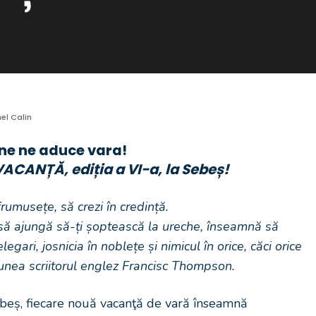
el Calin
ne ne aduce vara!
ACANȚĂ, ediția a VI-a, la Sebeș!
frumusețe, să crezi în credință.
i să ajungă să-ți șoptească la ureche, înseamnă să
elegari, josnicia în noblețe și nimicul în orice, căci orice
spunea scriitorul englez Francisc Thompson.
ebeș, fiecare nouă vacanţă de vară înseamnă