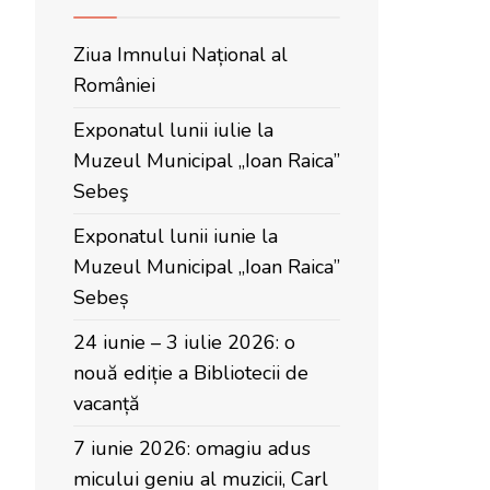
Ziua Imnului Național al
României
Exponatul lunii iulie la
Muzeul Municipal „Ioan Raica”
Sebeş
Exponatul lunii iunie la
Muzeul Municipal „Ioan Raica”
Sebeș
24 iunie – 3 iulie 2026: o
nouă ediție a Bibliotecii de
vacanță
7 iunie 2026: omagiu adus
micului geniu al muzicii, Carl