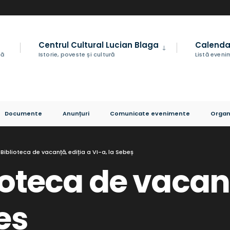
Centrul Cultural Lucian Blaga
Calenda
nă
Istorie, poveste și cultură
Listă even
Documente
Anunțuri
Comunicate evenimente
Organ
Biblioteca de vacanță, ediția a VI-a, la Sebeș
ioteca de vacanț
eș