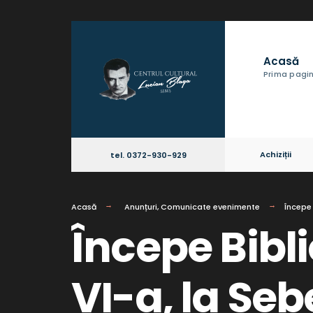
Acasă
Prima pagi
Achiziții
tel. 0372-930-929
Acasă
Anunțuri
,
Comunicate evenimente
Începe 
Începe Bibl
VI-a, la Seb