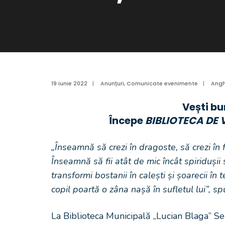
19 iunie 2022
|
Anunțuri
,
Comunicate evenimente
|
Angh
Vești bu
Începe
BIBLIOTECA DE V
„Înseamnă să crezi în dragoste, să crezi în 
Înseamnă să fii atât de mic încât spiriduși
transformi bostanii în calești și șoarecii în t
copil poartă o zâna nașă în sufletul lui”, 
La Biblioteca Municipală „Lucian Blaga” S