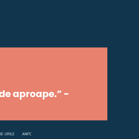
 de aproape.” -
IE-URILE
ANPC