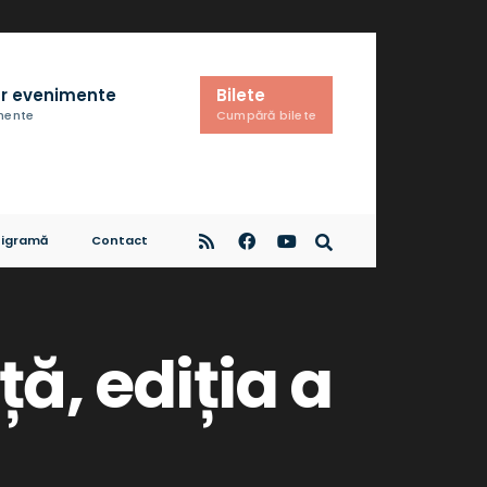
r evenimente
Bilete
imente
Cumpără bilete
igramă
Contact
ă, ediția a