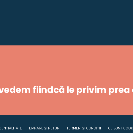
 vedem fiindcă le privim prea
DENȚIALITATE
LIVRARE ȘI RETUR
TERMENI ȘI CONDIȚII
CE SUNT COOK