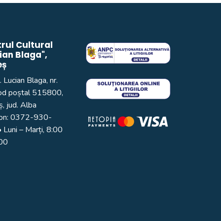
rul Cultural
ian Blaga",
eș
. Lucian Blaga, nr.
od poștal 515800,
, jud. Alba
on:
0372-930-
 Luni – Marți, 8:00
:00