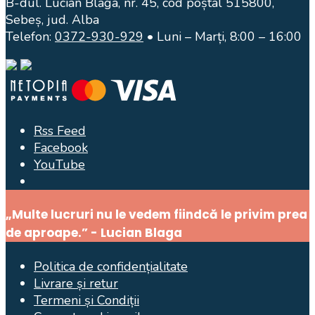
B-dul. Lucian Blaga, nr. 45, cod poștal 515800,
Sebeș, jud. Alba
Telefon:
0372-930-929
• Luni – Marți, 8:00 – 16:00
Rss Feed
Facebook
YouTube
Open
Search
„Multe lucruri nu le vedem fiindcă le privim prea
Window
de aproape.” - Lucian Blaga
Politica de confidențialitate
Livrare și retur
Termeni și Condiții