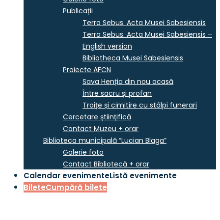
Publicații
Terra Sebus. Acta Musei Sabesiensis
Terra Sebus. Acta Musei Sabesiensis –
English version
Bibliotheca Musei Sabesiensis
Proiecte AFCN
Sava Henția din nou acasă
Între sacru și profan
Troițe și cimitire cu stâlpi funerari
Cercetare ştiinţifică
Contact Muzeu + orar
Biblioteca municipală “Lucian Blaga”
Galerie foto
Contact Bibliotecă + orar
Calendar evenimente
Listă evenimente
Bilete
Cumpără bilete