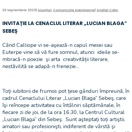
20 septembrie 2023
|
Anunțuri
,
Comunicate evenimente
|
Anghel Calin
INVITAȚIE LA CENACLUL LITERAR „LUCIAN BLAGA”
SEBEȘ
Cȃnd Calliope vi se-aşează-n capul mesei sau
Euterpe vine să vă fure somnul, atunci ideile se-
mbracă-n poezie şi arta creativității literare,
nestăvilită se adapă-n frenezie…
Toți iubitorii de frumos pot țese gȃnduri împreună, în
cadrul Cenaclului Literar „Lucian Blaga” Sebeş, care
îşi reîncepe activitatea cu întȃlniri săptămȃnale, în
fiecare zi de joi, de la ora 16.30, la Centrul Cultural
„Lucian Blaga” din Sebeş. Sunt aşteptați toți artiştii,
amatori sau profesionişti, indiferent de vȃrstă şi