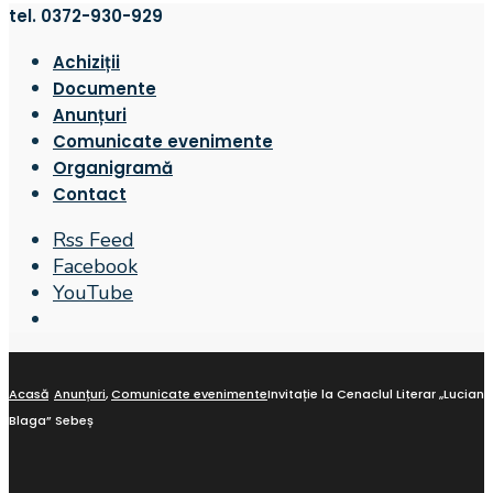
tel. 0372-930-929
Achiziții
Documente
Anunțuri
Comunicate evenimente
Organigramă
Contact
Rss Feed
Facebook
YouTube
Open
Search
Window
Acasă
Anunțuri
,
Comunicate evenimente
Invitație la Cenaclul Literar „Lucian
Blaga” Sebeș