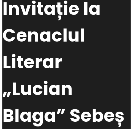
Invitație la
Cenaclul
Literar
„Lucian
Blaga” Sebeș