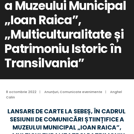
a Muzeului Municipal
„Ioan Raica”,
„Multiculturalitate și
Patrimoniu Istoric în
Transilvania”
8 octombrie 2022
|
Anunțuri
,
Comunicate evenimente
|
Anghel
Calin
LANSARE DE CARTE LA SEBEȘ, ÎN CADRUL
SESIUNII DE COMUNICĂRI ȘTIINȚIFICE A
MUZEULUI MUNICIPAL „IOAN RAICA”,