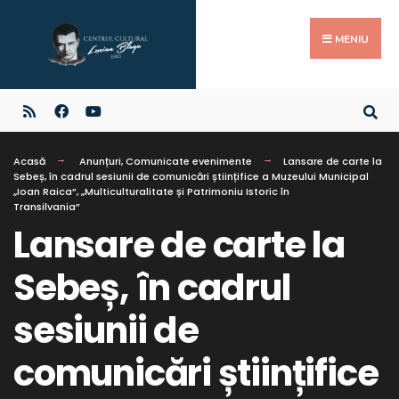
MENIU
Acasă
Anunțuri
,
Comunicate evenimente
Lansare de carte la
Sebeș, în cadrul sesiunii de comunicări științifice a Muzeului Municipal
„Ioan Raica”, „Multiculturalitate și Patrimoniu Istoric în
Transilvania”
Lansare de carte la
Sebeș, în cadrul
sesiunii de
comunicări științifice