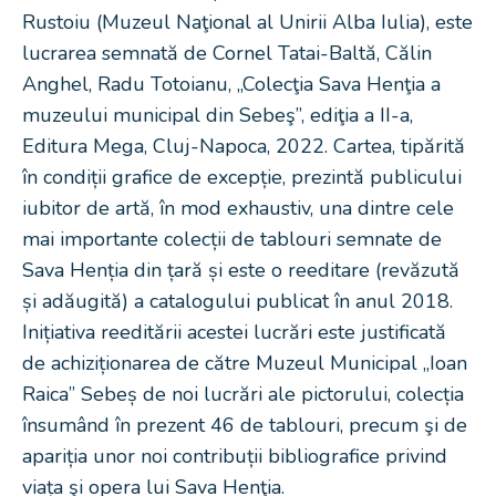
Rustoiu (Muzeul Naţional al Unirii Alba Iulia), este
lucrarea semnată de Cornel Tatai-Baltă, Călin
Anghel, Radu Totoianu, „Colecţia Sava Henţia a
muzeului municipal din Sebeş”, ediţia a II-a,
Editura Mega, Cluj-Napoca, 2022. Cartea, tipărită
în condiții grafice de excepție, prezintă publicului
iubitor de artă, în mod exhaustiv, una dintre cele
mai importante colecții de tablouri semnate de
Sava Henția din țară și este o reeditare (revăzută
și adăugită) a catalogului publicat în anul 2018.
Inițiativa reeditării acestei lucrări este justificată
de achiziționarea de către Muzeul Municipal „Ioan
Raica” Sebeș de noi lucrări ale pictorului, colecția
însumând în prezent 46 de tablouri, precum şi de
apariția unor noi contribuții bibliografice privind
viața şi opera lui Sava Henţia.