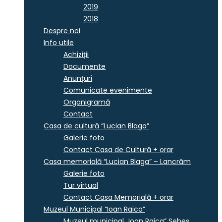
2019
2018
Despre noi
Info utile
Achiziții
Documente
Anunțuri
Comunicate evenimente
Organigramă
Contact
Casa de cultură “Lucian Blaga”
Galerie foto
Contact Casa de Cultură + orar
Casa memorială “Lucian Blaga” – Lancrăm
Galerie foto
Tur virtual
Contact Casa Memorială + orar
Muzeul Municipal “Ioan Raica”
Muzeul municipal „Ioan Raica” Sebeş