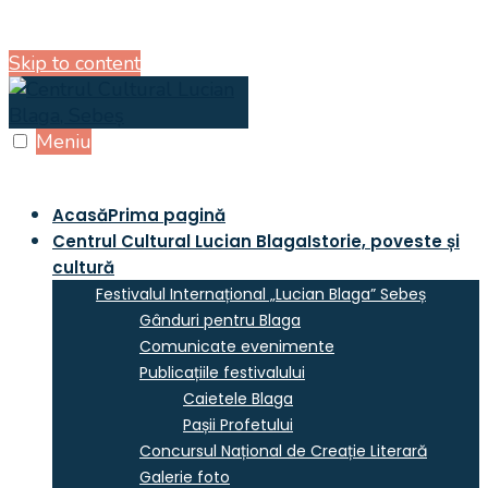
Skip to content
Meniu
Acasă
Prima pagină
Centrul Cultural Lucian Blaga
Istorie, poveste și
cultură
Festivalul Internațional „Lucian Blaga” Sebeș
Gânduri pentru Blaga
Comunicate evenimente
Publicațiile festivalului
Caietele Blaga
Pașii Profetului
Concursul Național de Creație Literară
Galerie foto