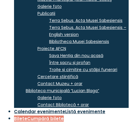
Galerie foto
Publicații
Terra Sebus. Acta Musei Sabesiensis
Terra Sebus. Acta Musei Sabesiensis –
English version
Bibliotheca Musei Sabesiensis
Proiecte AFCN
Sava Henția din nou acasă
Între sacru și profan
Troițe și cimitire cu stâlpi funerari
Cercetare ştiinţifică
Contact Muzeu + orar
Biblioteca municipală “Lucian Blaga”
Galerie foto
Contact Bibliotecă + orar
Calendar evenimente
Listă evenimente
Bilete
Cumpără bilete