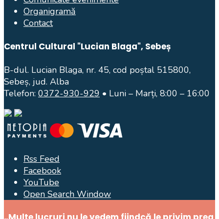
Organigramă
Contact
Centrul Cultural "Lucian Blaga", Sebeș
B-dul. Lucian Blaga, nr. 45, cod poștal 515800,
Sebeș, jud. Alba
Telefon:
0372-930-929
• Luni – Marți, 8:00 – 16:00
Rss Feed
Facebook
YouTube
Open Search Window
„Multe lucruri nu le vedem fiindcă le privim prea