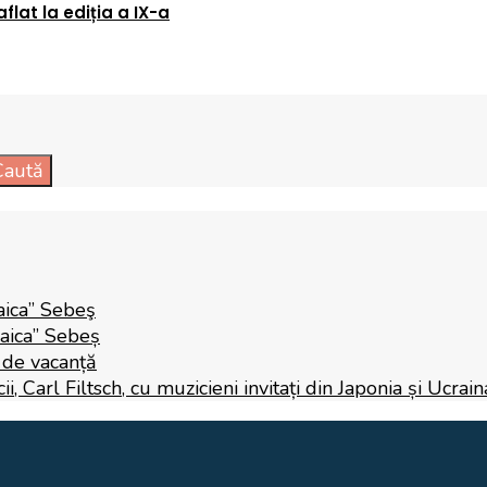
flat la ediția a IX-a
Caută
aica” Sebeş
Raica” Sebeș
i de vacanță
 Carl Filtsch, cu muzicieni invitați din Japonia și Ucrain