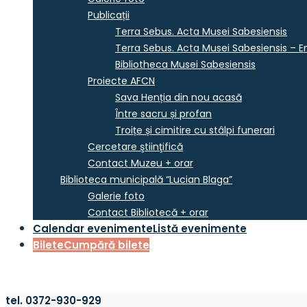
Publicații
Terra Sebus. Acta Musei Sabesiensis
Terra Sebus. Acta Musei Sabesiensis – En
Bibliotheca Musei Sabesiensis
Proiecte AFCN
Sava Henția din nou acasă
Între sacru și profan
Troițe și cimitire cu stâlpi funerari
Cercetare ştiinţifică
Contact Muzeu + orar
Biblioteca municipală “Lucian Blaga”
Galerie foto
Contact Bibliotecă + orar
Calendar evenimente
Listă evenimente
Bilete
Cumpără bilete
tel. 0372-930-929