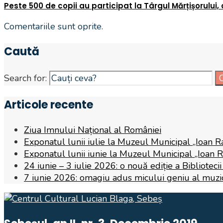
Peste 500 de copii au participat la Târgul Mărțișorului, a
Comentariile sunt oprite.
Caută
Search for:
Articole recente
Ziua Imnului Național al României
Exponatul lunii iulie la Muzeul Municipal „Ioan R
Exponatul lunii iunie la Muzeul Municipal „Ioan 
24 iunie – 3 iulie 2026: o nouă ediție a Biblioteci
7 iunie 2026: omagiu adus micului geniu al muzicii,