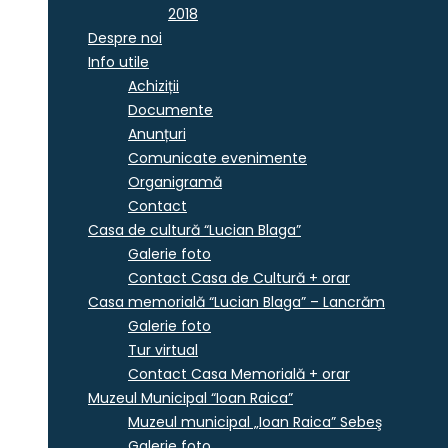
2018
Despre noi
Info utile
Achiziții
Documente
Anunțuri
Comunicate evenimente
Organigramă
Contact
Casa de cultură “Lucian Blaga”
Galerie foto
Contact Casa de Cultură + orar
Casa memorială “Lucian Blaga” – Lancrăm
Galerie foto
Tur virtual
Contact Casa Memorială + orar
Muzeul Municipal “Ioan Raica”
Muzeul municipal „Ioan Raica” Sebeş
Galerie foto