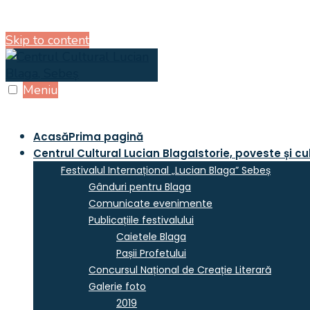
Skip to content
Meniu
Acasă
Prima pagină
Centrul Cultural Lucian Blaga
Istorie, poveste și cu
Festivalul Internațional „Lucian Blaga” Sebeș
Gânduri pentru Blaga
Comunicate evenimente
Publicațiile festivalului
Caietele Blaga
Pașii Profetului
Concursul Național de Creație Literară
Galerie foto
2019