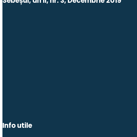
Sebeșul, an II, nr. 3, Decembrie 2019
Info utile