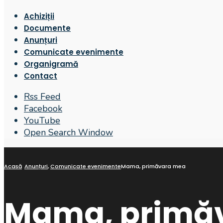
Achiziții
Documente
Anunțuri
Comunicate evenimente
Organigramă
Contact
Rss Feed
Facebook
YouTube
Open Search Window
Acasă
Anunțuri
,
Comunicate evenimente
Mama, primăvara mea
Mama, primă