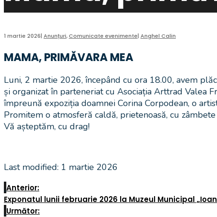
1 martie 2026
|
Anunțuri
,
Comunicate evenimente
|
Anghel Calin
MAMA, PRIMĂVARA MEA
Luni, 2 martie 2026, începând cu ora 18.00, avem plă
și organizat în parteneriat cu Asociația Arttrad Valea
împreună expoziția doamnei Corina Corpodean, o artistă 
Promitem o atmosferă caldă, prietenoasă, cu zâmbete d
Vă așteptăm, cu drag!
Last modified: 1 martie 2026
Anterior:
Exponatul lunii februarie 2026 la Muzeul Municipal „Ioa
Următor: