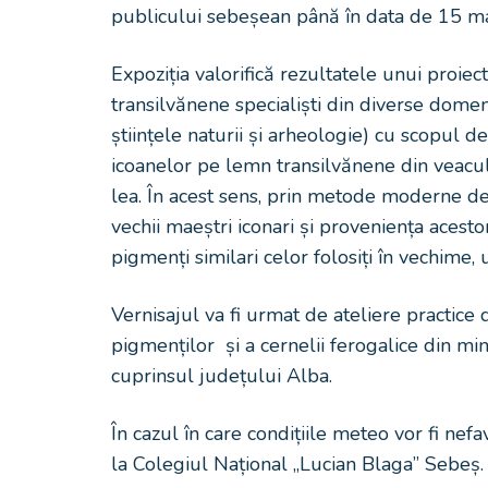
publicului sebeșean până în data de 15 mai 
Expoziția valorifică rezultatele unui proiec
transilvănene specialiști din diverse domeni
științele naturii și arheologie) cu scopul d
icoanelor pe lemn transilvănene din veacul 
lea. În acest sens, prin metode moderne de i
vechii maeștri iconari și proveniența acesto
pigmenți similari celor folosiți în vechime,
Vernisajul va fi urmat de ateliere practice
pigmenților și a cernelii ferogalice din min
cuprinsul județului Alba.
În cazul în care condițiile meteo vor fi nefa
la Colegiul Național „Lucian Blaga” Sebeș.