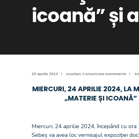
icoană” și a
20 aprilie 2024
|
Anunțuri
,
Comunicate evenimente
|
An
MIERCURI, 24 APRILIE 2024, LA 
„MATERIE ȘI ICOANĂ” 
Miercuri, 24 aprilie 2024, începând cu ora
Sebeș va avea loc vernisajul expoziției docu