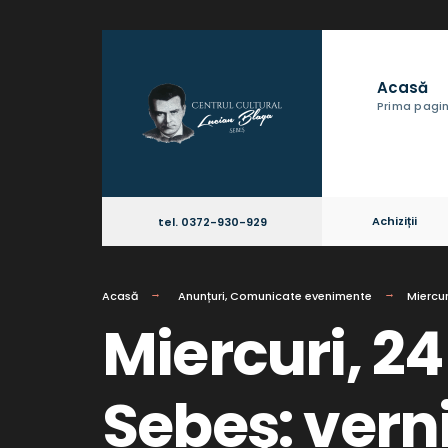
Acasă
Prima pagi
Achiziții
tel. 0372-930-929
Acasă
Anunțuri
,
Comunicate evenimente
Miercur
Miercuri, 24
Sebeş: verni