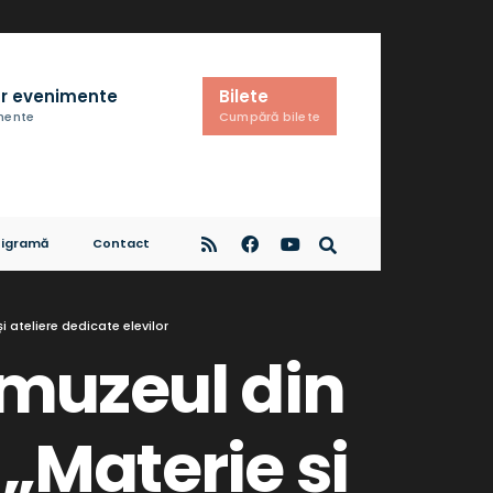
r evenimente
Bilete
imente
Cumpără bilete
igramă
Contact
și ateliere dedicate elevilor
a muzeul din
 „Materie și