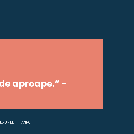
 de aproape.” -
IE-URILE
ANPC