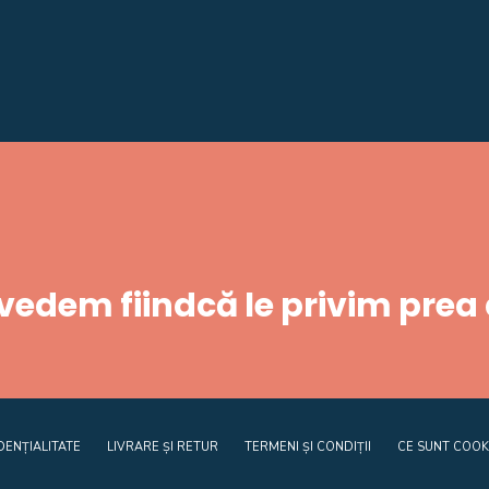
 vedem fiindcă le privim prea
DENȚIALITATE
LIVRARE ȘI RETUR
TERMENI ȘI CONDIȚII
CE SUNT COOK