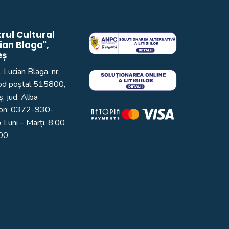
rul Cultural
ian Blaga",
eș
. Lucian Blaga, nr.
od poștal 515800,
, jud. Alba
on:
0372-930-
 Luni – Marți, 8:00
:00