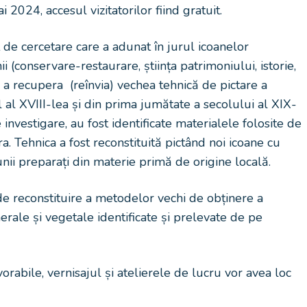
2024, accesul vizitatorilor fiind gratuit.
t de cercetare care a adunat în jurul icoanelor
i (conservare-restaurare, știința patrimoniului, istorie,
e a recupera (reînvia) vechea tehnică de pictare a
al XVIII-lea și din prima jumătate a secolului al XIX-
nvestigare, au fost identificate materialele folosite de
ra. Tehnica a fost reconstituită pictând noi icoane cu
 unii preparați din materie primă de origine locală.
 de reconstituire a metodelor vechi de obținere a
erale și vegetale identificate și prelevate de pe
vorabile, vernisajul și atelierele de lucru vor avea loc