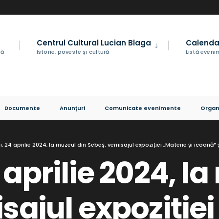
Centrul Cultural Lucian Blaga
Calenda
nă
Istorie, poveste și cultură
Listă even
Documente
Anunțuri
Comunicate evenimente
Organ
i, 24 aprilie 2024, la muzeul din Sebeş: vernisajul expoziției „Materie și icoană” 
 aprilie 2024, l
sajul expoziției