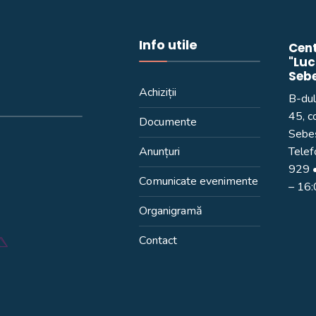
Info utile
Cent
"Luc
Seb
Achiziții
B-dul
45, c
Documente
Sebeș
Anunțuri
Telef
929
•
Comunicate evenimente
– 16
Organigramă
Contact