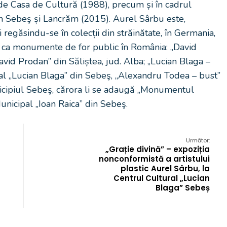
de Casa de Cultură (1988), precum și în cadrul
din Sebeş și Lancrăm (2015). Aurel Sârbu este,
ui regăsindu-se în colecții din străinătate, în Germania,
 ca monumente de for public în România: „David
avid Prodan” din Săliștea, jud. Alba; „Lucian Blaga –
al „Lucian Blaga” din Sebeş, „Alexandru Todea – bust”
icipiul Sebeş, cărora li se adaugă „Monumentul
nicipal „Ioan Raica” din Sebeş.
Următor:
„Grație divină” – expoziția
nonconformistă a artistului
plastic Aurel Sârbu, la
Centrul Cultural „Lucian
Blaga” Sebeș