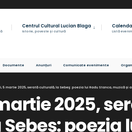
Centrul Cultural Lucian Blaga
Calenda
nă
Istorie, poveste și cultură
Listă even
Documente
Anunțuri
Comunicate evenimente
Organ
i, 5 martie 2025, serată culturală, la Sebeş: poezia lui Radu Stanca, muzică și a
martie 2025, se
a Sebeş: poezia 