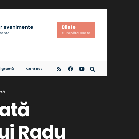
r evenimente
Bilete
imente
Cumpără bilete
igramă
Contact
rtă
rată
lui Radu