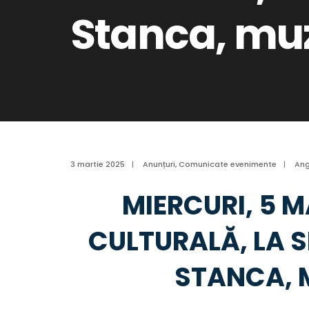
Stanca, muz
3 martie 2025
|
Anunțuri
,
Comunicate evenimente
|
Ang
MIERCURI, 5 M
CULTURALĂ, LA S
STANCA, 