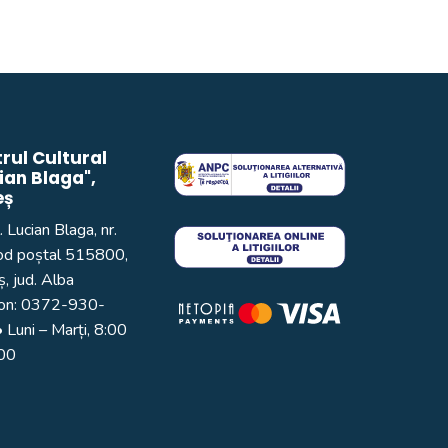
rul Cultural
ian Blaga",
eș
. Lucian Blaga, nr.
od poștal 515800,
, jud. Alba
on:
0372-930-
 Luni – Marți, 8:00
:00