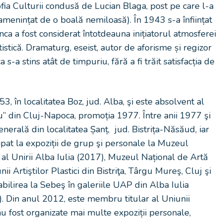
ofia Culturii condusă de Lucian Blaga, post pe care l-a
 amenințat de o boală nemiloasă). În 1943 s-a înființat
nca a fost considerat întotdeauna inițiatorul atmosferei
tistică. Dramaturg, eseist, autor de aforisme și regizor
s-a stins atât de timpuriu, fără a fi trăit satisfacția de
 în localitatea Boz, jud. Alba, şi este absolvent al
u” din Cluj-Napoca, promoția 1977. Între anii 1977 şi
erală din localitatea Șanț, jud. Bistrița-Năsăud, iar
ipat la expoziții de grup şi personale la Muzeul
l Unirii Alba Iulia (2017), Muzeul Național de Artă
i Artiştilor Plastici din Bistriţa, Târgu Mureş, Cluj şi
abilirea la Sebeş în galeriile UAP din Alba Iulia
. Din anul 2012, este membru titular al Uniunii
au fost organizate mai multe expoziții personale,