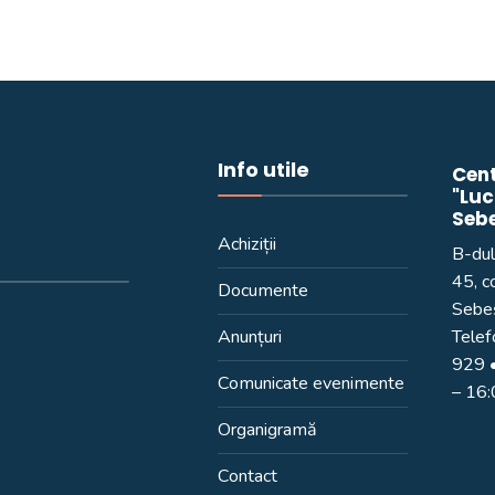
Info utile
Cent
"Luc
Seb
Achiziții
B-dul
45, c
Documente
Sebeș
Anunțuri
Telef
929
•
Comunicate evenimente
– 16
Organigramă
Contact