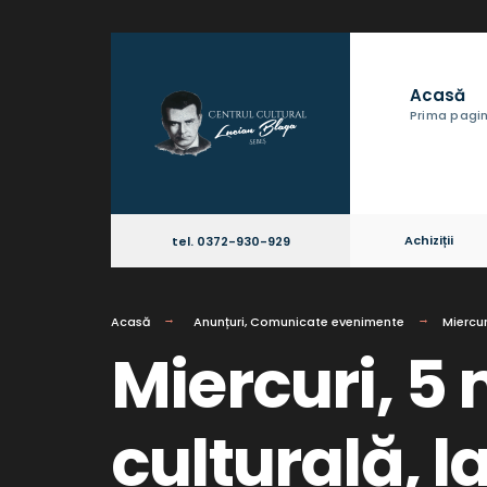
Acasă
Prima pagi
Achiziții
tel. 0372-930-929
Acasă
Anunțuri
,
Comunicate evenimente
Miercur
Miercuri, 5 
culturală, l