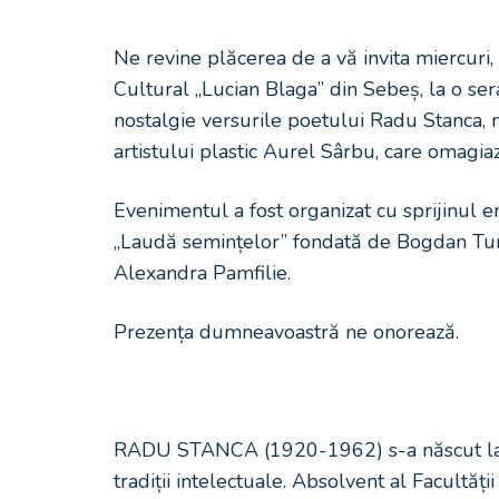
Ne revine plăcerea de a vă invita miercuri,
Cultural „Lucian Blaga” din Sebeș, la o ser
nostalgie versurile poetului Radu Stanca, 
artistului plastic Aurel Sârbu, care omagi
Evenimentul a fost organizat cu sprijinul ent
„Laudă semințelor” fondată de Bogdan Turc
Alexandra Pamfilie.
Prezența dumneavoastră ne onorează.
RADU STANCA (1920-1962) s-a născut la 5
tradiții intelectuale. Absolvent al Facultății 