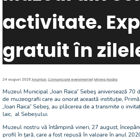
activitate. Ex
gratuit în zile
24 august 2021
|
Anunțuri
,
Comunicate evenimente
|
Mitrea Nadia
Muzeul Municipal „Ioan Raica” Sebeş aniversează 70 de 
de muzeografii care au onorat această instituție, Primă
„Ioan Raica” Sebeş, au plăcerea de a transmite o invitaț
laic, al Sebeșului.
Muzeul nostru vă întâmpină vineri, 27 august, începând
profil în țară, care a fost repusă în valoare în anul 20