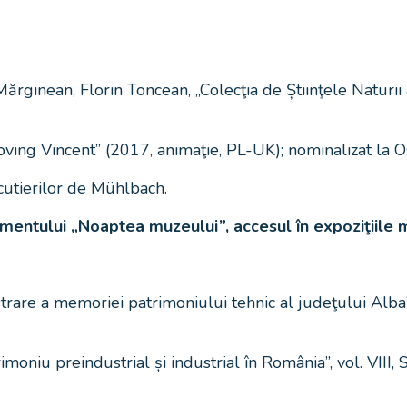
ărginean, Florin Toncean, „Colecţia de Știinţele Naturii
oving Vincent” (2017, animaţie, PL-UK); nominalizat la 
cutierilor de Mühlbach.
imentului „Noaptea muzeului”, accesul în expoziţiile m
trare a memoriei patrimoniului tehnic al judeţului Alba”,
oniu preindustrial și industrial în România”, vol. VIII, S