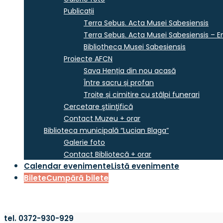
Publicații
Terra Sebus. Acta Musei Sabesiensis
Terra Sebus. Acta Musei Sabesiensis – En
Bibliotheca Musei Sabesiensis
Proiecte AFCN
Sava Henția din nou acasă
Între sacru și profan
Troițe și cimitire cu stâlpi funerari
Cercetare ştiinţifică
Contact Muzeu + orar
Biblioteca municipală “Lucian Blaga”
Galerie foto
Contact Bibliotecă + orar
Calendar evenimente
Listă evenimente
Bilete
Cumpără bilete
tel. 0372-930-929