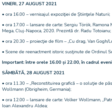
VINERI, 27 AUGUST 2021
• ora 16.00 – vernisajul expoziţiei de Știinţele Naturii;
• ora 17.00 – lansare de carte: Sergiu Török, Ramona M
Mega, Cluj-Napoca, 2020. Prezintă dr. Radu Totoianu;
• ora 20.30 – proiecţie de film – „Cu drag, Van Gogh/L
• Scene de reenactment istoric susţinute de Ordinul S
Important: între orele 16.00 și 22.00, în cadrul even
SÂMBĂTĂ, 28 AUGUST 2021
• ora 11.30 – „Reconstituirea grafică – o soluţie de păs
Wollmann (Obrigheim, Germania);
• ora 12.00 – lansare de carte: Volker Wollmann, „Patrim
Ioan Alexandru Aldea;