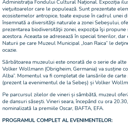
Administrația Fondului Cultural Național. Expoziția ilu
vieţuitoarelor care le populează. Sunt prezentate eleme
ecosistemelor antropice, toate expuse în cadrul unei d
însemnată a diversităţii naturale a zonei Sebeșului, of
prezentarea biodiversităţii zonei, expoziţia îşi propune
acestora. Aceasta se adresează în special tinerilor, dar
Naturii pe care Muzeul Municipal „Ioan Raica” le deţine
ocazie.
Sărbătoarea muzeului este onorată de o serie de alte ev
Volker Wollmann (Obrigheim, Germania) va susține confe
Alba”. Momentul va fi completat de lansările de carte 
(prezent la evenimentul de la Sebeș) și Volker Wollmann
Pe parcursul zilelor de vineri și sâmbătă, muzeul oferă
de dansuri săsești. Vineri seara, începând cu ora 20.30
nominalizată la premiile Oscar, BAFTA, EFA.
PROGRAMUL COMPLET AL EVENIMENTELOR: