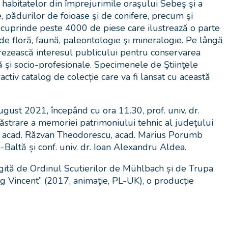
a habitatelor din împrejurimile oraşului Sebeş şi a
, pădurilor de foioase şi de conifere, precum şi
i cuprinde peste 4000 de piese care ilustrează o parte
 de floră, faună, paleontologie şi mineralogie. Pe lângă
ă trezească interesul publicului pentru conservarea
tă şi socio-profesionale. Specimenele de Ştiinţele
ctiv catalog de colecție care va fi lansat cu această
gust 2021, începând cu ora 11.30, prof. univ. dr.
ăstrare a memoriei patrimoniului tehnic al judeţului
ecum acad. Răzvan Theodorescu, acad. Marius Porumb
Baltă și conf. univ. dr. Ioan Alexandru Aldea.
regită de Ordinul Scutierilor de Mühlbach și de Trupa
ng Vincent” (2017, animaţie, PL-UK), o producție