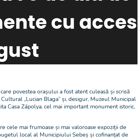
imente cu acces
ugust
are povestea orașului a fost atent culeasă și scrisă
l Cultural „Lucian Blaga” și, desigur, Muzeul Municipal
vizita Casa Zápolya, cel mai important monument istoric,
tre cele mai frumoase și mai valoroase expoziții de
 bugetul local al Municipiului Sebeș și cofinanțat de