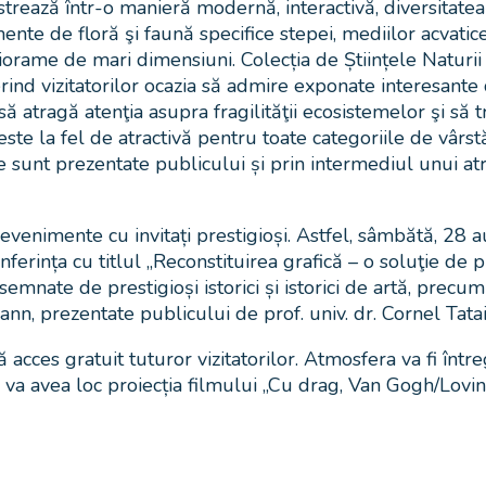
strează într-o manieră modernă, interactivă, diversitate
nte de floră şi faună specifice stepei, mediilor acvatice
iorame de mari dimensiuni. Colecția de Științele Naturi
erind vizitatorilor ocazia să admire exponate interesante
 să atragă atenţia asupra fragilităţii ecosistemelor şi s
 este la fel de atractivă pentru toate categoriile de vârs
 sunt prezentate publicului și prin intermediul unui atra
enimente cu invitați prestigioși. Astfel, sâmbătă, 28 au
rința cu titlul „Reconstituirea grafică – o soluţie de p
semnate de prestigioși istorici și istorici de artă, pr
, prezentate publicului de prof. univ. dr. Cornel Tatai-
 acces gratuit tuturor vizitatorilor. Atmosfera va fi înt
, va avea loc proiecția filmului „Cu drag, Van Gogh/Lovi