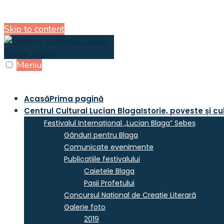
Skip to content
Meniu
Acasă
Prima pagină
Centrul Cultural Lucian Blaga
Istorie, poveste și cu
Festivalul Internațional „Lucian Blaga” Sebeș
Gânduri pentru Blaga
Comunicate evenimente
Publicațiile festivalului
Caietele Blaga
Pașii Profetului
Concursul Național de Creație Literară
Galerie foto
2019