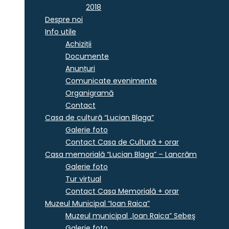
2018
Despre noi
Info utile
Achiziții
Documente
Anunțuri
Comunicate evenimente
Organigramă
Contact
Casa de cultură “Lucian Blaga”
Galerie foto
Contact Casa de Cultură + orar
Casa memorială “Lucian Blaga” – Lancrăm
Galerie foto
Tur virtual
Contact Casa Memorială + orar
Muzeul Municipal “Ioan Raica”
Muzeul municipal „Ioan Raica” Sebeş
Galerie foto