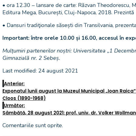
• ora 12.30 – lansare de carte: Răzvan Theodorescu, Mar
Editura Mega, București, Cluj-Napoca, 2018. Prezintă pr
• Dansuri tradiţionale săsești din Transilvania, prezen
Important: între orele 10.00 și 16.00, accesul în expo
Mulțumiri partenerilor noștri: Universitatea „1 Decembr
Gimnazială nr. 2 Sebeș.
Last modified: 24 august 2021
Anterior:
Exponatul lunii august la Muzeul Municipal „Ioan Raica” 
Cloos (1890-1968)
Următor:
Sâmbătă, 28 august 2021: prof. univ. dr. Volker Wollmann
Comentariile sunt oprite.