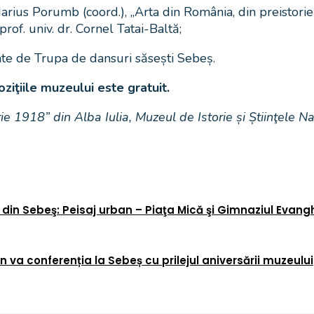
ius Porumb (coord.), „Arta din România, din preistorie î
of. univ. dr. Cornel Tatai-Baltă;
tate de Trupa de dansuri săsești Sebeș.
ziţiile muzeului este gratuit.
ie 1918” din Alba Iulia, Muzeul de Istorie și Știinţele 
din Sebeş: Peisaj urban – Piaţa Mică şi Gimnaziul Evanghe
 va conferenția la Sebeș cu prilejul aniversării muzeului