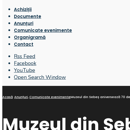
Achiziții
Documente
Anunțuri
Comunicate evenimente
Organigramă
Contact
Rss Feed
Facebook
YouTube
Open Search Window
Acasă
Anunțuri
,
Comunicate evenimente
Muzeul din Sebeș aniversează 70 de a
Muzeul din Se