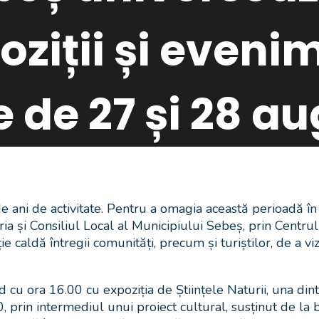
poziții și even
le de 27 și 28 a
ani de activitate. Pentru a omagia această perioadă în c
ria și Consiliul Local al Municipiului Sebeș, prin Centru
ie caldă întregii comunități, precum și turiștilor, de a 
 cu ora 16.00 cu expoziția de Științele Naturii, una din
20, prin intermediul unui proiect cultural, susținut de la