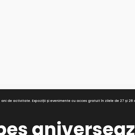
ni de activitate. Expoziții și evenimente cu acces gratuit în zilele de 27 și 28
beș aniverseaz