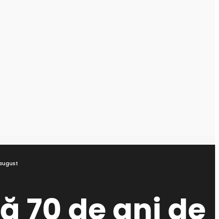
 august
ă 70 de ani de