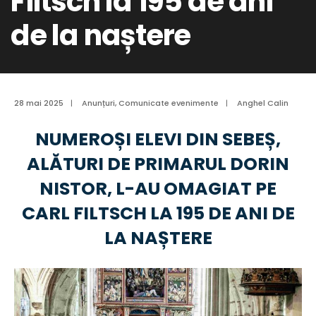
Filtsch la 195 de ani
de la naștere
28 mai 2025
|
Anunțuri
,
Comunicate evenimente
|
Anghel Calin
NUMEROȘI ELEVI DIN SEBEȘ,
ALĂTURI DE PRIMARUL DORIN
NISTOR, L-AU OMAGIAT PE
CARL FILTSCH LA 195 DE ANI DE
LA NAȘTERE