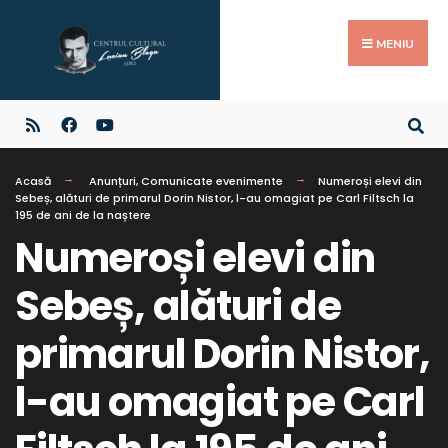
MENIU
Acasă
Anunțuri
,
Comunicate evenimente
Numeroși elevi din
Sebeș, alături de primarul Dorin Nistor, l-au omagiat pe Carl Filtsch la
195 de ani de la naștere
Numeroși elevi din
Sebeș, alături de
primarul Dorin Nistor,
l-au omagiat pe Carl