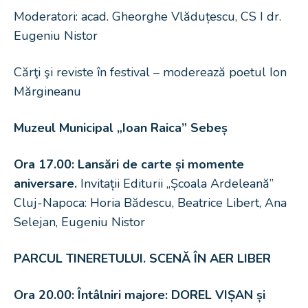
Moderatori: acad. Gheorghe Vlăduțescu, CS I dr.
Eugeniu Nistor
Cărţi şi reviste în festival – moderează poetul Ion
Mărgineanu
Muzeul Municipal „Ioan Raica” Sebeș
Ora 17.00:
Lansări de carte și momente
aniversare.
Invitații Editurii „Școala Ardeleană”
Cluj-Napoca: Horia Bădescu, Beatrice Libert, Ana
Selejan, Eugeniu Nistor
PARCUL TINERETULUI. SCENĂ ÎN AER LIBER
Ora 20.00: Întâlniri majore: DOREL VIȘAN și