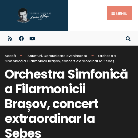
MENIU
Acasă
Anunțuri
,
Comunicate evenimente
Orchestra
Simfonică a Filarmonicii Brașov, concert extraordinar la Sebeș
Orchestra Simfonică
a Filarmonicii
Brașov, concert
extraordinar la
Sebeș