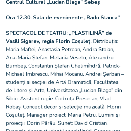
Centrul Cultural „Lucian Blaga” Sebeș
Ora 12.30:
Sala de evenimente „Radu Stanca”
SPECTACOL DE TEATRU:
„PLASTILINĂ” de
Vasili Sigarev, regia Florin Coșuleț.
Distribuția:
Maria Maftei, Anastasia Petrean, Andra Stoian,
Ana-Maria Ștefan, Melania Veselu, Alexandru
Bumbeș, Constantin Ștefan Chelimîndră, Patrick-
Michael Imbrescu, Mihai Mocanu, Andrei Șerban –
studenți ai secției de Artă Dramatică, Facultatea
de Litere și Arte, Universitatea „Lucian Blaga” din
Sibiu. Asistent regie: Codruța Presecan, Vlad
Robaș. Concept decor și selecție muzicală: Florin
Coșuleț. Manager proiect: Maria Petru. Lumini și
proiecții: Dorin Pârău. Sunet: David Cristian.