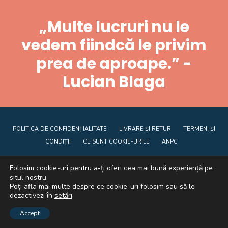
„Multe lucruri nu le
vedem fiindcă le privim
prea de aproape.” -
Lucian Blaga
POLITICA DE CONFIDENȚIALITATE
LIVRARE ȘI RETUR
TERMENI ȘI
CONDIȚII
CE SUNT COOKIE-URILE
ANPC
Folosim cookie-uri pentru a-ți oferi cea mai bună experiență pe
situl nostru.
Poți afla mai multe despre ce cookie-uri folosim sau să le
dezactivezi în
setări
.
Graficã și dezvoltare website
Accept