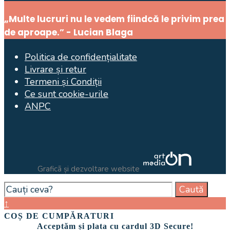
Search
„Multe lucruri nu le vedem fiindcă le privim prea
Window
de aproape.” - Lucian Blaga
Politica de confidențialitate
Livrare și retur
Termeni și Condiții
Ce sunt cookie-urile
ANPC
Graficã și dezvoltare website
Search
Caută
for:
Close
↑
Search
COȘ DE CUMPĂRATURI
Window
Acceptăm și plata cu cardul 3D Secure!