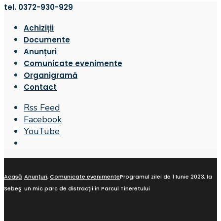
tel. 0372-930-929
Achiziții
Documente
Anunțuri
Comunicate evenimente
Organigramă
Contact
Rss Feed
Facebook
YouTube
Open
Search
Window
Acasă
Anunțuri
,
Comunicate evenimente
Programul zilei de 1 Iunie 2023, la
Sebeş: un mic parc de distracții în Parcul Tineretului