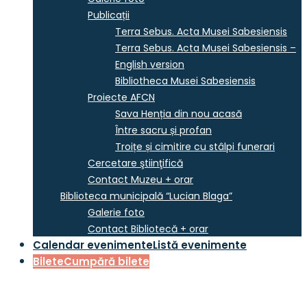
Publicații
Terra Sebus. Acta Musei Sabesiensis
Terra Sebus. Acta Musei Sabesiensis –
English version
Bibliotheca Musei Sabesiensis
Proiecte AFCN
Sava Henția din nou acasă
Între sacru și profan
Troițe și cimitire cu stâlpi funerari
Cercetare ştiinţifică
Contact Muzeu + orar
Biblioteca municipală “Lucian Blaga”
Galerie foto
Contact Bibliotecă + orar
Calendar evenimente
Listă evenimente
Bilete
Cumpără bilete