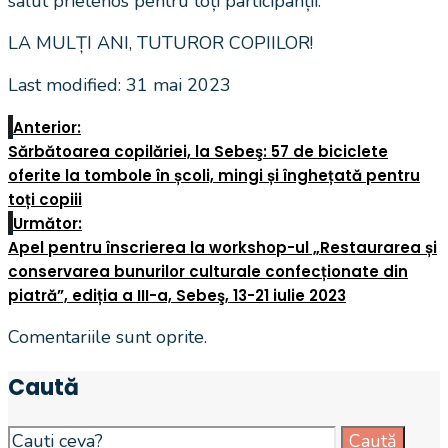
salut prietenos pentru toți participanții.
LA MULȚI ANI, TUTUROR COPIILOR!
Last modified: 31 mai 2023
Anterior:
Sărbătoarea copilăriei, la Sebeş: 57 de biciclete
oferite la tombole în școli, mingi și înghețată pentru
toți copiii
Următor:
Apel pentru înscrierea la workshop-ul „Restaurarea și
conservarea bunurilor culturale confecționate din
piatră”, ediția a III-a, Sebeş, 13-21 iulie 2023
Comentariile sunt oprite.
Caută
Search
Caută