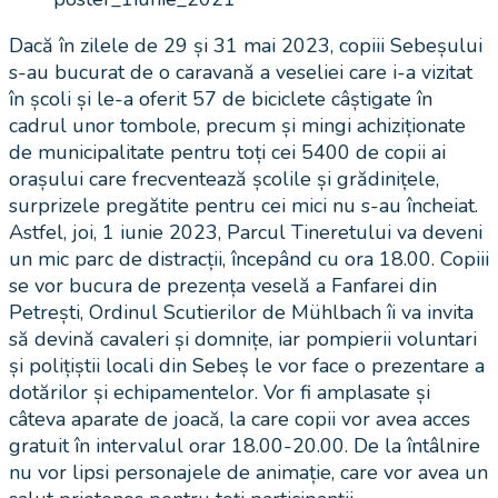
Dacă în zilele de 29 și 31 mai 2023, copiii Sebeșului
s-au bucurat de o caravană a veseliei care i-a vizitat
în școli și le-a oferit 57 de biciclete câștigate în
cadrul unor tombole, precum și mingi achiziționate
de municipalitate pentru toți cei 5400 de copii ai
orașului care frecventează școlile și grădinițele,
surprizele pregătite pentru cei mici nu s-au încheiat.
Astfel, joi, 1 iunie 2023, Parcul Tineretului va deveni
un mic parc de distracții, începând cu ora 18.00. Copiii
se vor bucura de prezența veselă a Fanfarei din
Petrești, Ordinul Scutierilor de Mühlbach îi va invita
să devină cavaleri și domnițe, iar pompierii voluntari
și polițiștii locali din Sebeș le vor face o prezentare a
dotărilor și echipamentelor. Vor fi amplasate și
câteva aparate de joacă, la care copii vor avea acces
gratuit în intervalul orar 18.00-20.00. De la întâlnire
nu vor lipsi personajele de animație, care vor avea un