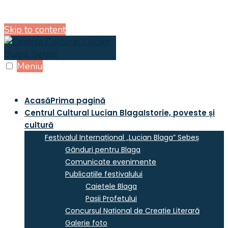
Skip to content
Meniu
Acasă
Prima pagină
Centrul Cultural Lucian Blaga
Istorie, poveste și
cultură
Festivalul Internațional „Lucian Blaga” Sebeș
Gânduri pentru Blaga
Comunicate evenimente
Publicațiile festivalului
Caietele Blaga
Pașii Profetului
Concursul Național de Creație Literară
Galerie foto