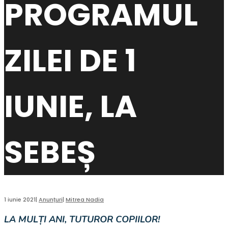
PROGRAMUL
ZILEI DE 1
IUNIE, LA
SEBEȘ
1 iunie 2021
|
Anunțuri
|
Mitrea Nadia
LA MULȚI ANI, TUTUROR COPIILOR!