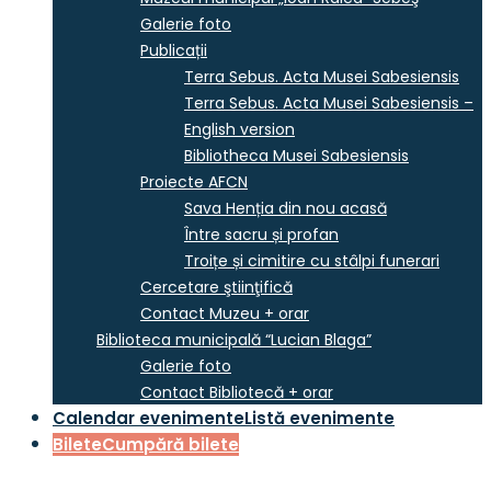
Galerie foto
Publicații
Terra Sebus. Acta Musei Sabesiensis
Terra Sebus. Acta Musei Sabesiensis –
English version
Bibliotheca Musei Sabesiensis
Proiecte AFCN
Sava Henția din nou acasă
Între sacru și profan
Troițe și cimitire cu stâlpi funerari
Cercetare ştiinţifică
Contact Muzeu + orar
Biblioteca municipală “Lucian Blaga”
Galerie foto
Contact Bibliotecă + orar
Calendar evenimente
Listă evenimente
Bilete
Cumpără bilete