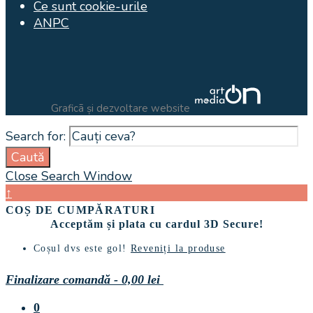
Ce sunt cookie-urile
ANPC
Graficã și dezvoltare website
Search for:
Caută
Close Search Window
↑
COȘ DE CUMPĂRATURI
Acceptăm și plata cu cardul 3D Secure!
Coșul dvs este gol!
Reveniți la produse
Finalizare comandă
-
0,00 lei
0