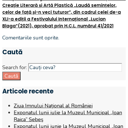
Creație Literară și Artă Plastică „Laudă semințelor,
celor de față și-n veci tuturor”, din cadrul celei de-a
XLI-a ediții a Festivalului Internațional „Lucian
Blaga”(2021), aprobat prin H.C.L. numărul 41/2021
Comentariile sunt oprite.
Caută
Search for:
Caută
Articole recente
Ziua Imnului Național al României
Exponatul lunii iulie la Muzeul Municipal „Ioan
Raica” Sebeş
Exponatul lunii iunie la Muzeul Municipal „Ioan