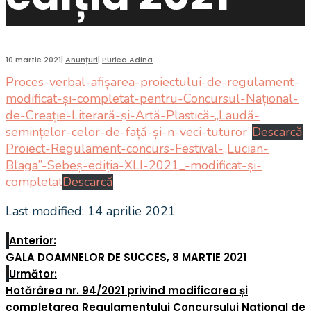
10 martie 2021
|
Anunțuri
|
Purlea Adina
Proces-verbal-afișarea-proiectului-de-regulament-
modificat-și-completat-pentru-Concursul-Național-
de-Creație-Literară-și-Artă-Plastică-„Laudă-
semințelor-celor-de-față-și-n-veci-tuturor”
Descarcă
Proiect-Regulament-concurs-Festival-„Lucian-
Blaga”-Sebeș-ediția-XLI-2021_-modificat-și-
completat
Descarcă
Last modified: 14 aprilie 2021
Anterior:
GALA DOAMNELOR DE SUCCES, 8 MARTIE 2021
Următor:
Hotărârea nr. 94/2021 privind modificarea și
completarea Regulamentului Concursului Național de