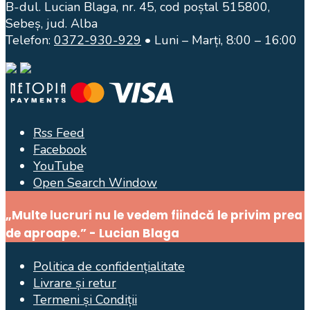
B-dul. Lucian Blaga, nr. 45, cod poștal 515800,
Sebeș, jud. Alba
Telefon:
0372-930-929
• Luni – Marți, 8:00 – 16:00
Rss Feed
Facebook
YouTube
Open Search Window
„Multe lucruri nu le vedem fiindcă le privim prea
de aproape.” - Lucian Blaga
Politica de confidențialitate
Livrare și retur
Termeni și Condiții