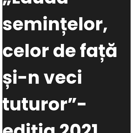
semințelor,
celor de față
și-n veci
tuturor”-
ediția 2021