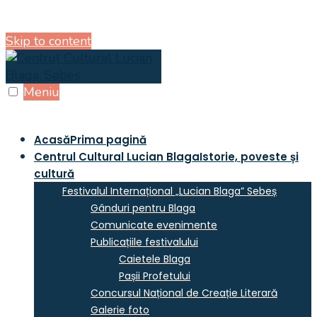
Skip to content
Meniu
Acasă
Prima pagină
Centrul Cultural Lucian Blaga
Istorie, poveste și
cultură
Festivalul Internațional „Lucian Blaga” Sebeș
Gânduri pentru Blaga
Comunicate evenimente
Publicațiile festivalului
Caietele Blaga
Pașii Profetului
Concursul Național de Creație Literară
Galerie foto