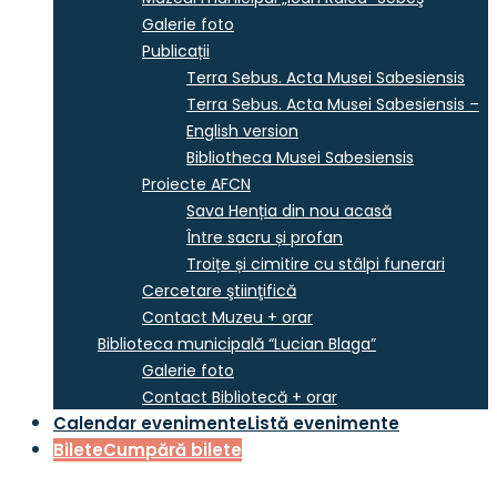
Galerie foto
Publicații
Terra Sebus. Acta Musei Sabesiensis
Terra Sebus. Acta Musei Sabesiensis –
English version
Bibliotheca Musei Sabesiensis
Proiecte AFCN
Sava Henția din nou acasă
Între sacru și profan
Troițe și cimitire cu stâlpi funerari
Cercetare ştiinţifică
Contact Muzeu + orar
Biblioteca municipală “Lucian Blaga”
Galerie foto
Contact Bibliotecă + orar
Calendar evenimente
Listă evenimente
Bilete
Cumpără bilete