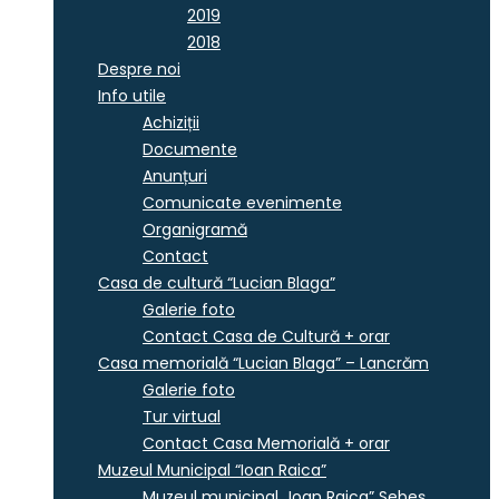
2019
2018
Despre noi
Info utile
Achiziții
Documente
Anunțuri
Comunicate evenimente
Organigramă
Contact
Casa de cultură “Lucian Blaga”
Galerie foto
Contact Casa de Cultură + orar
Casa memorială “Lucian Blaga” – Lancrăm
Galerie foto
Tur virtual
Contact Casa Memorială + orar
Muzeul Municipal “Ioan Raica”
Muzeul municipal „Ioan Raica” Sebeş