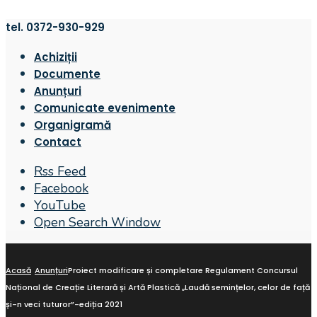
tel. 0372-930-929
Achiziții
Documente
Anunțuri
Comunicate evenimente
Organigramă
Contact
Rss Feed
Facebook
YouTube
Open Search Window
Acasă
Anunțuri
Proiect modificare și completare Regulament Concursul
Național de Creație Literară și Artă Plastică „Laudă semințelor, celor de față
și-n veci tuturor”-ediția 2021