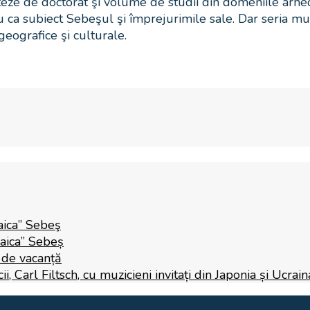
 teze de doctorat şi volume de studii din domeniile arheolo
au ca subiect Sebeşul şi împrejurimile sale. Dar seria m
 geografice şi culturale.
aica” Sebeş
Raica” Sebeș
i de vacanță
 Carl Filtsch, cu muzicieni invitați din Japonia și Ucrain