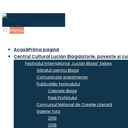
Skip
to
content
Meniu
Acasă
Prima pagină
Centrul Cultural Lucian Blaga
Istorie, poveste și cu
Festivalul Internațional „Lucian Blaga” Sebeș
Gânduri pentru Blaga
Comunicate evenimente
Publicațiile festivalului
Caietele Blaga
Pașii Profetului
Concursul Național de Creație Literară
Galerie foto
2019
2018