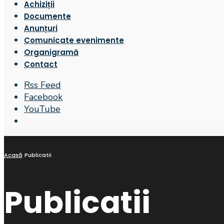
Achiziții
Documente
Anunțuri
Comunicate evenimente
Organigramă
Contact
Rss Feed
Facebook
YouTube
Open
Search
Window
Acasă
Publicatii
Publicatii