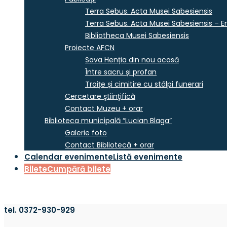
Terra Sebus. Acta Musei Sabesiensis
Terra Sebus. Acta Musei Sabesiensis – En
Bibliotheca Musei Sabesiensis
Proiecte AFCN
Sava Henția din nou acasă
Între sacru și profan
Troițe și cimitire cu stâlpi funerari
Cercetare ştiinţifică
Contact Muzeu + orar
Biblioteca municipală “Lucian Blaga”
Galerie foto
Contact Bibliotecă + orar
Calendar evenimente
Listă evenimente
Bilete
Cumpără bilete
tel. 0372-930-929