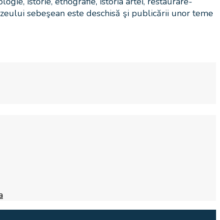
gie, istorie, etnografie, istoria artei, restaurare-
uzeului sebeşean este deschisă şi publicării unor teme
a