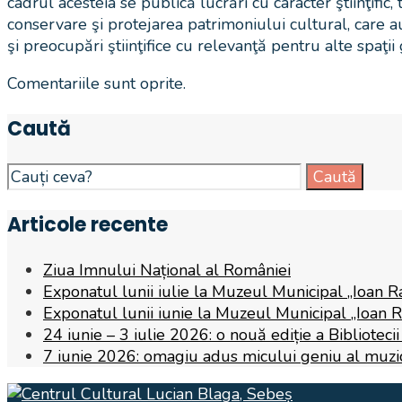
cadrul acesteia se publică lucrări cu caracter ştiinţific,
conservare şi protejarea patrimoniului cultural, care 
şi preocupări ştiinţifice cu relevanţă pentru alte spaţii
Comentariile sunt oprite.
Caută
Search
Caută
for:
Articole recente
Ziua Imnului Național al României
Exponatul lunii iulie la Muzeul Municipal „Ioan R
Exponatul lunii iunie la Muzeul Municipal „Ioan 
24 iunie – 3 iulie 2026: o nouă ediție a Biblioteci
7 iunie 2026: omagiu adus micului geniu al muzicii,