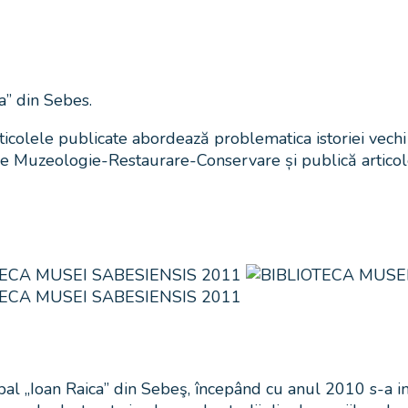
a” din Sebes.
rticolele publicate abordează problematica istoriei vechi
Muzeologie-Restaurare-Conservare și publică articole d
ipal „Ioan Raica” din Sebeş, începând cu anul 2010 s-a