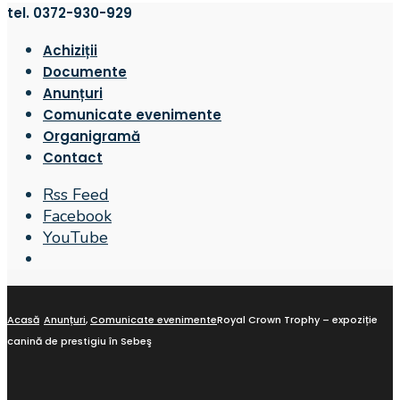
tel. 0372-930-929
Achiziții
Documente
Anunțuri
Comunicate evenimente
Organigramă
Contact
Rss Feed
Facebook
YouTube
Open
Search
Window
Acasă
Anunțuri
,
Comunicate evenimente
Royal Crown Trophy – expoziție
canină de prestigiu în Sebeş