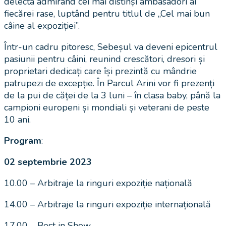
delecta admirând cei mai distinși ambasadori ai
fiecărei rase, luptând pentru titlul de „Cel mai bun
câine al expoziției”.
Într-un cadru pitoresc, Sebeșul va deveni epicentrul
pasiunii pentru câini, reunind crescători, dresori și
proprietari dedicați care își prezintă cu mândrie
patrupezi de excepție. În Parcul Arini vor fi prezenți
de la pui de căței de la 3 luni – în clasa baby, până la
campioni europeni și mondiali și veterani de peste
10 ani.
Program
:
02 septembrie 2023
10.00 – Arbitraje la ringuri expoziție națională
14.00 – Arbitraje la ringuri expoziție internațională
17.00 – Best in Show