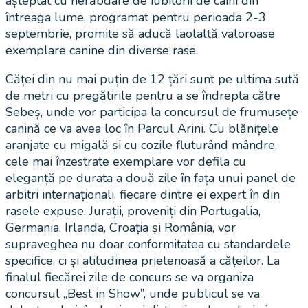
așteptat cu nerăbdare de iubitorii de câini din
întreaga lume, programat pentru perioada 2-3
septembrie, promite să aducă laolaltă valoroase
exemplare canine din diverse rase.
Căței din nu mai puțin de 12 țări sunt pe ultima sută
de metri cu pregătirile pentru a se îndrepta către
Sebeș, unde vor participa la concursul de frumusețe
canină ce va avea loc în Parcul Arini. Cu blănițele
aranjate cu migală și cu cozile fluturând mândre,
cele mai înzestrate exemplare vor defila cu
eleganță pe durata a două zile în fața unui panel de
arbitri internaționali, fiecare dintre ei expert în din
rasele expuse. Jurații, proveniți din Portugalia,
Germania, Irlanda, Croația și România, vor
supraveghea nu doar conformitatea cu standardele
specifice, ci și atitudinea prietenoasă a cățeilor. La
finalul fiecărei zile de concurs se va organiza
concursul „Best in Show”, unde publicul se va