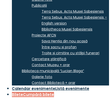
Publicații
Terra Sebus. Acta Musei Sabesiensis
Terra Sebus. Acta Musei Sabesiensis –
English version
Bibliotheca Musei Sabesiensis
Proiecte AFCN
Sava Henția din nou acasă
Între sacru și profan
Troițe și cimitire cu stâlpi funerari
Cercetare ştiinţifică
Contact Muzeu + orar
Biblioteca municipală “Lucian Blaga”
Galerie foto
Contact Bibliotecă + orar
Calendar evenimente
Listă evenimente
Bilete
Cumpără bilete