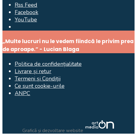
Rss Feed
Facebook
YouTube
Open
Search
„Multe lucruri nu le vedem fiindcă le privim prea
Window
de aproape.” - Lucian Blaga
Politica de confidențialitate
Livrare și retur
Termeni și Condiții
Ce sunt cookie-urile
ANPC
Graficã și dezvoltare website