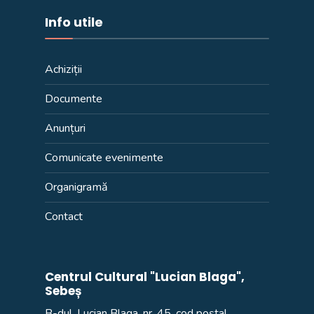
Info utile
Achiziții
Documente
Anunțuri
Comunicate evenimente
Organigramă
Contact
Centrul Cultural "Lucian Blaga",
Sebeș
B-dul. Lucian Blaga, nr. 45, cod poștal