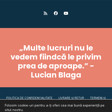
„Multe lucruri nu le
vedem fiindcă le privim
prea de aproape.” -
Lucian Blaga
POLITICA DE CONFIDENȚIALITATE
LIVRARE ȘI RETUR
TERMENI ȘI
CONDIȚII
CE SUNT COOKIE-URILE
ANPC
Folosim cookie-uri pentru a-ți oferi cea mai bună experiență pe
situl nostru.