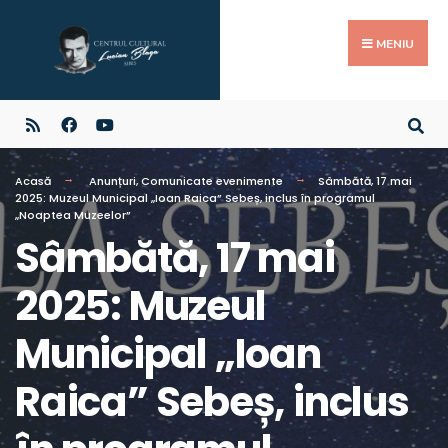
MENIU
Acasă
Anunțuri
,
Comunicate evenimente
Sâmbătă, 17 mai
2025: Muzeul Municipal „Ioan Raica” Sebeș, inclus în programul
„Noaptea Muzeelor”
Sâmbătă, 17 mai
2025: Muzeul
Municipal „Ioan
Raica” Sebeș, inclus