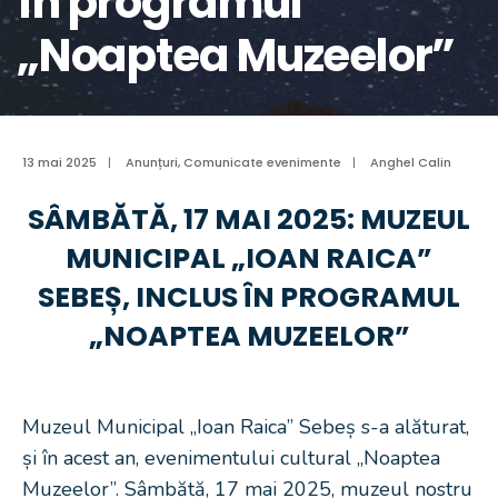
în programul
„Noaptea Muzeelor”
13 mai 2025
|
Anunțuri
,
Comunicate evenimente
|
Anghel Calin
SÂMBĂTĂ, 17 MAI 2025: MUZEUL
MUNICIPAL „IOAN RAICA”
SEBEȘ, INCLUS ÎN PROGRAMUL
„NOAPTEA MUZEELOR”
Muzeul Municipal „Ioan Raica” Sebeș s-a alăturat,
și în acest an, evenimentului cultural „Noaptea
Muzeelor”. Sâmbătă, 17 mai 2025, muzeul nostru