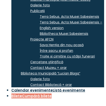
Galerie foto
Publicații
Terra Sebus. Acta Musei Sabesiensis
Terra Sebus. Acta Musei Sabesiensis –
English version
Bibliotheca Musei Sabesiensis
Proiecte AFCN
Sava Henția din nou acasă
Între sacru și profan
Troițe și cimitire cu stâlpi funerari
Cercetare ştiinţifică
Contact Muzeu + orar
Biblioteca municipală “Lucian Blaga”
Galerie foto
Contact Bibliotecă + orar
Calendar evenimente
Listă evenimente
Bilete
Cumpără bilete