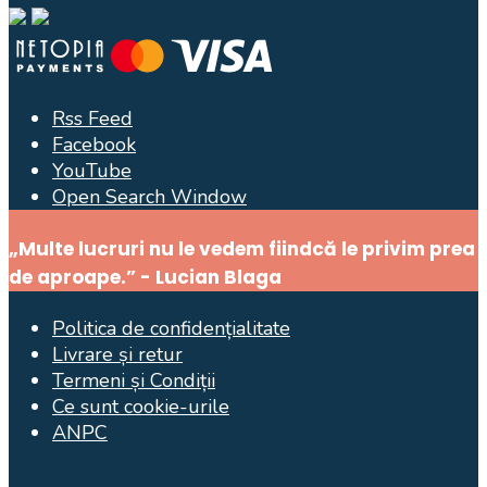
Rss Feed
Facebook
YouTube
Open Search Window
„Multe lucruri nu le vedem fiindcă le privim prea
de aproape.” - Lucian Blaga
Politica de confidențialitate
Livrare și retur
Termeni și Condiții
Ce sunt cookie-urile
ANPC