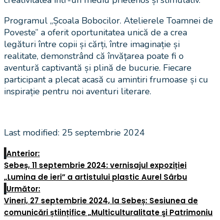
Programul „Școala Bobocilor. Atelierele Toamnei de
Poveste” a oferit oportunitatea unică de a crea
legături între copii și cărți, între imaginație și
realitate, demonstrând că învățarea poate fi o
aventură captivantă și plină de bucurie. Fiecare
participant a plecat acasă cu amintiri frumoase și cu
inspirație pentru noi aventuri literare.
Last modified: 25 septembrie 2024
Anterior:
Sebeș, 11 septembrie 2024: vernisajul expoziției
„Lumina de ieri” a artistului plastic Aurel Sârbu
Următor:
Vineri, 27 septembrie 2024, la Sebeș: Sesiunea de
comunicări științifice „Multiculturalitate şi Patrimoniu