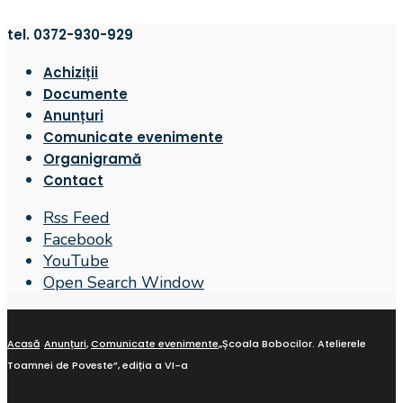
tel. 0372-930-929
Achiziții
Documente
Anunțuri
Comunicate evenimente
Organigramă
Contact
Rss Feed
Facebook
YouTube
Open Search Window
Acasă
Anunțuri
,
Comunicate evenimente
„Școala Bobocilor. Atelierele
Toamnei de Poveste”, ediția a VI-a