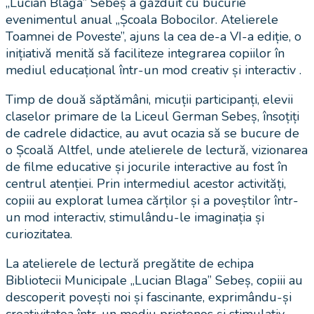
„Lucian Blaga” Sebeș a găzduit cu bucurie
evenimentul anual „Școala Bobocilor. Atelierele
Toamnei de Poveste”, ajuns la cea de-a VI-a ediție, o
inițiativă menită să faciliteze integrarea copiilor în
mediul educațional într-un mod creativ și interactiv .
Timp de două săptămâni, micuții participanți, elevii
claselor primare de la Liceul German Sebeș, însoțiți
de cadrele didactice, au avut ocazia să se bucure de
o Școală Altfel, unde atelierele de lectură, vizionarea
de filme educative și jocurile interactive au fost în
centrul atenției. Prin intermediul acestor activități,
copiii au explorat lumea cărților și a poveștilor într-
un mod interactiv, stimulându-le imaginația și
curiozitatea.
La atelierele de lectură pregătite de echipa
Bibliotecii Municipale „Lucian Blaga” Sebeș, copiii au
descoperit povești noi și fascinante, exprimându-și
creativitatea într-un mediu prietenos și stimulativ.