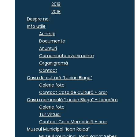
2019
2018
Despre noi
Info utile
Achiziții
Documente
Anunțuri
Comunicate evenimente
Organigramă
Contact
Casa de cultură “Lucian Blaga”
Galerie foto
Contact Casa de Cultură + orar
Casa memorială “Lucian Blaga” – Lancrăm
Galerie foto
Tur virtual
Contact Casa Memorială + orar
Muzeul Municipal “Ioan Raica”
Muzeul municipal „Ioan Raica” Sebeş