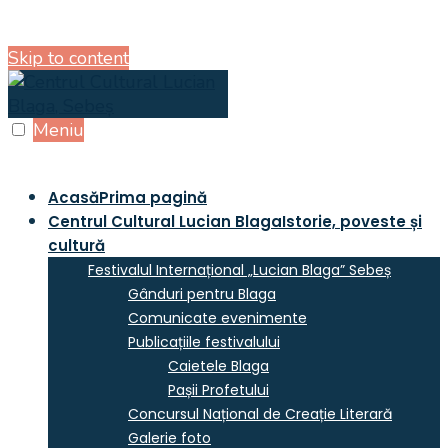
Skip to content
Meniu
Acasă
Prima pagină
Centrul Cultural Lucian Blaga
Istorie, poveste și
cultură
Festivalul Internațional „Lucian Blaga” Sebeș
Gânduri pentru Blaga
Comunicate evenimente
Publicațiile festivalului
Caietele Blaga
Pașii Profetului
Concursul Național de Creație Literară
Galerie foto