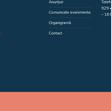
Anunțuri
Telef
929
•
Comunicate evenimente
– 16
Organigramă
Contact