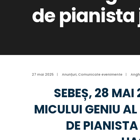
de pianista
27 mai 2025
|
Anunțuri
,
Comunicate evenimente
|
Angh
SEBEȘ, 28 MAI
MICULUI GENIU AL 
DE PIANIST