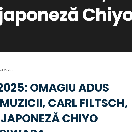
 japoneză Chiy
el Calin
 2025: OMAGIU ADUS
MUZICII, CARL FILTSCH,
A JAPONEZĂ CHIYO