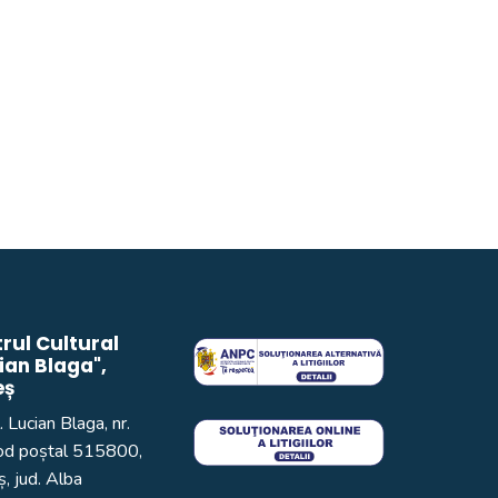
rul Cultural
ian Blaga",
eș
. Lucian Blaga, nr.
od poștal 515800,
, jud. Alba