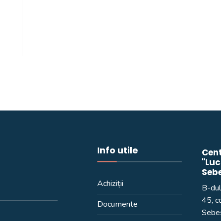
Info utile
Cent
"Luc
Seb
Achiziții
B-dul
45, c
Documente
Sebeș