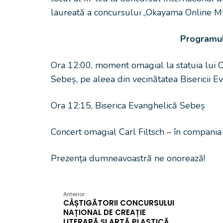
laureată a concursului „Okayama Online Mus
Programul
Ora 12:00, moment omagial la statuia lui C
Sebeș, pe aleea din vecinătatea Bisericii E
Ora 12:15, Biserica Evanghelică Sebeș
Concert omagial Carl Filtsch – în compania 
Prezența dumneavoastră ne onorează!
Anterior:
CÂȘTIGĂTORII CONCURSULUI
NAȚIONAL DE CREAȚIE
LITERARĂ ȘI ARTĂ PLASTICĂ