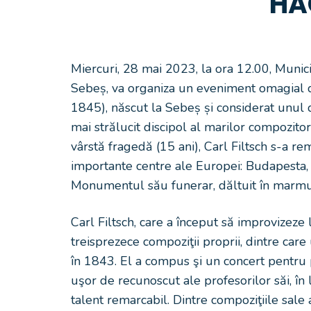
HA
Miercuri, 28 mai 2023, la ora 12.00, Munic
Sebeș, va organiza un eveniment omagial d
1845), născut la Sebeș și considerat unul di
mai strălucit discipol al marilor compozitori
vârstă fragedă (15 ani), Carl Filtsch s-a rem
importante centre ale Europei: Budapesta,
Monumentul său funerar, dăltuit în marmură
Carl Filtsch, care a început să improvizeze 
treisprezece compoziţii proprii, dintre car
în 1843. El a compus şi un concert pentru pi
uşor de recunoscut ale profesorilor săi, în 
talent remarcabil. Dintre compoziţiile sa