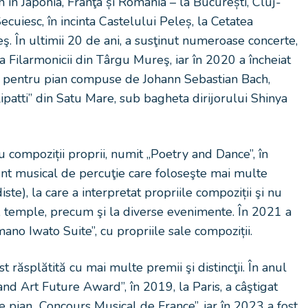
n în Japonia, Franţa și România – la București, Cluj-
uiesc, în incinta Castelului Peleș, la Cetatea
 În ultimii 20 de ani, a susţinut numeroase concerte,
a Filarmonicii din Târgu Mureş, iar în 2020 a încheiat
or pentru pian compuse de Johann Sebastian Bach,
patti” din Satu Mare, sub bagheta dirijorului Shinya
 compoziții proprii, numit „Poetry and Dance”, în
ent musical de percuţie care foloseşte mai multe
iste), la care a interpretat propriile compoziții şi nu
e, temple, precum şi la diverse evenimente. În 2021 a
no Iwato Suite”, cu propriile sale compoziții.
 răsplătită cu mai multe premii şi distincţii. În anul
nd Art Future Award”, în 2019, la Paris, a câştigat
de pian „Concours Musical de France”, iar în 2023 a fost