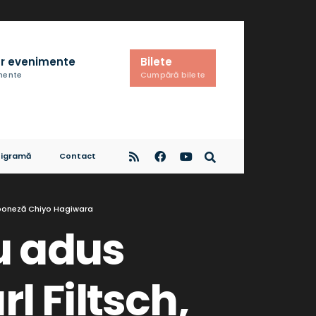
r evenimente
Bilete
imente
Cumpără bilete
igramă
Contact
japoneză Chiyo Hagiwara
u adus
l Filtsch,