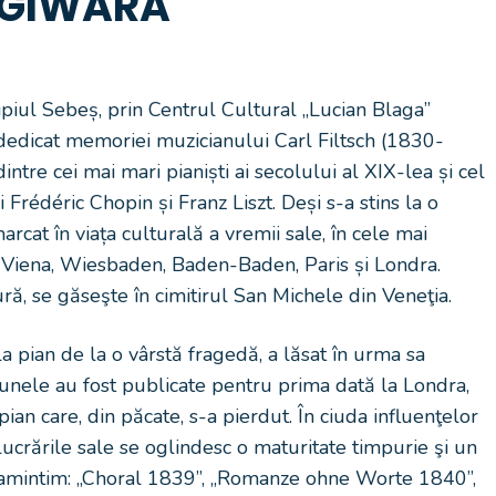
GIWARA
ipiul Sebeș, prin Centrul Cultural „Lucian Blaga”
edicat memoriei muzicianului Carl Filtsch (1830-
ntre cei mai mari pianiști ai secolului al XIX-lea și cel
 Frédéric Chopin și Franz Liszt. Deși s-a stins la o
arcat în viața culturală a vremii sale, în cele mai
 Viena, Wiesbaden, Baden-Baden, Paris și Londra.
, se găseşte în cimitirul San Michele din Veneţia.
la pian de la o vârstă fragedă, a lăsat în urma sa
e unele au fost publicate pentru prima dată la Londra,
an care, din păcate, s-a pierdut. În ciuda influenţelor
lucrările sale se oglindesc o maturitate timpurie şi un
le amintim: „Choral 1839”, „Romanze ohne Worte 1840”,