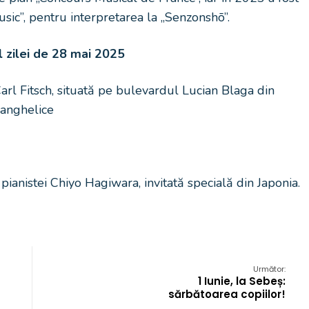
ic”, pentru interpretarea la „Senzonshō”.
 zilei de 28 mai 2025
arl Fitsch, situată pe bulevardul Lucian Blaga din
vanghelice
pianistei Chiyo Hagiwara, invitată specială din Japonia.
Următor:
1 Iunie, la Sebeș:
sărbătoarea copiilor!