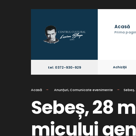
Acasă
Prima pagi
Achiziții
tel. 0372-930-929
Acasă
Anunțuri
,
Comunicate evenimente
Sebeș, 
Sebeș, 28 m
micului geni