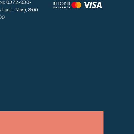
on:
0372-930-
 Luni – Marți, 8:00
:00