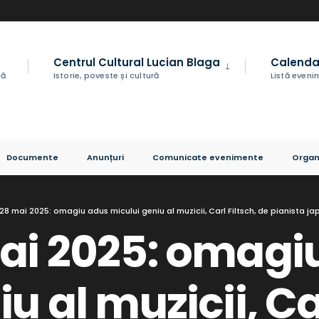
Centrul Cultural Lucian Blaga
Calenda
nă
Istorie, poveste și cultură
Listă even
Documente
Anunțuri
Comunicate evenimente
Organ
28 mai 2025: omagiu adus micului geniu al muzicii, Carl Filtsch, de pianista 
ai 2025: omagi
u al muzicii, Car