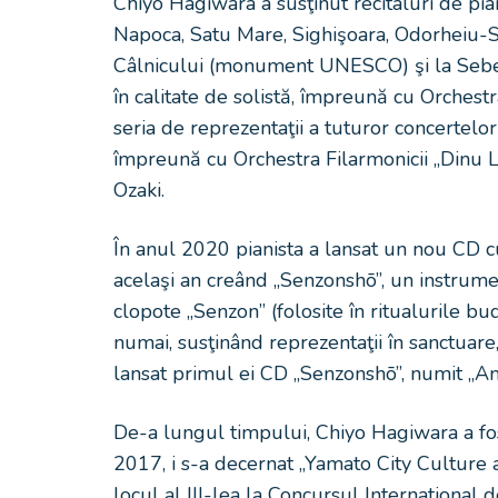
Chiyo Hagiwara a susţinut recitaluri de pia
Napoca, Satu Mare, Sighişoara, Odorheiu-Sec
Câlnicului (monument UNESCO) şi la Sebeş.
în calitate de solistă, împreună cu Orchestr
seria de reprezentaţii a tuturor concertel
împreună cu Orchestra Filarmonicii „Dinu Li
Ozaki.
În anul 2020 pianista a lansat un nou CD cu
acelaşi an creând „Senzonshō”, un instrum
clopote „Senzon” (folosite în ritualurile bud
numai, susţinând reprezentaţii în sanctuar
lansat primul ei CD „Senzonshō”, numit „Ama
De-a lungul timpului, Chiyo Hagiwara a fost
2017, i s-a decernat „Yamato City Culture a
locul al III-lea la Concursul International 