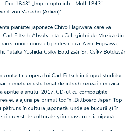
s – Dur 1843”, „Impromptu inb – Moll 1843”,
wohl von Venedig (Adieu)”.
zența pianistei japoneze Chiyo Hagiwara, care va
i Carl Filtsch. Absolventă a Colegiului de Muzică din
area unor cunoscuți profesori, ca: Yayoi Fujisawa,
i, Yutaka Yoshida, Csíky Boldizsár Sr., Csíky Boldizsár
n contact cu opera lui Carl Filtsch în timpul studiilor
., iar numele ei este legat de introducerea în muzica
una aprilie a anului 2017, CD-ul cu compoziţiile
rea ei, a ajuns pe primul loc în „Billboard Japan Top
au pătruns în cultura japoneză, unde se bucură și în
și în revistele culturale şi în mass-media niponă.