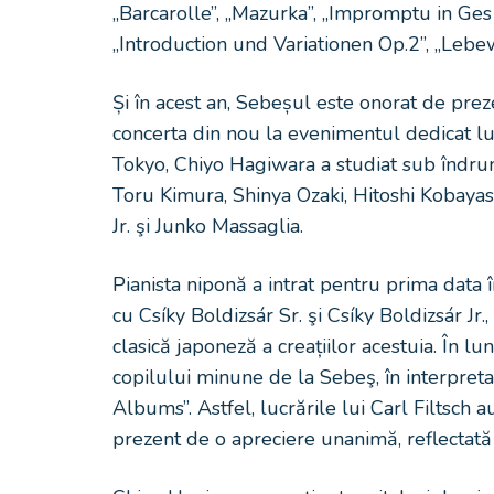
„Barcarolle”, „Mazurka”, „Impromptu in Ge
„Introduction und Variationen Op.2”, „Lebe
Și în acest an, Sebeșul este onorat de pre
concerta din nou la evenimentul dedicat lu
Tokyo, Chiyo Hagiwara a studiat sub îndrum
Toru Kimura, Shinya Ozaki, Hitoshi Kobayash
Jr. şi Junko Massaglia.
Pianista niponă a intrat pentru prima data î
cu Csíky Boldizsár Sr. şi Csíky Boldizsár Jr
clasică japoneză a creațiilor acestuia. În l
copilului minune de la Sebeş, în interpreta
Albums”. Astfel, lucrările lui Carl Filtsch 
prezent de o apreciere unanimă, reflectată 