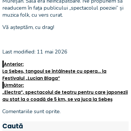
Mureșan. Sala era neîncăpătoare. Ne propunem să
readucem în fața publicului „spectacolul poeziei” și
muzica folk, cu vers curat.
Vă așteptăm, cu drag!
Last modified: 11 mai 2026
Anterior:
La Sebeș, tangoul se întâlnește cu opera… la
Festivalul „Lucian Blaga”
Următor:
„Electra”, spectacolul de teatru pentru care japonezii
au stat la o coadă de 5 km, se va juca la Sebeș
Comentariile sunt oprite.
Caută