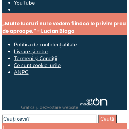
YouTube
Open
Search
„Multe lucruri nu le vedem fiindcă le privim prea
Window
de aproape.” - Lucian Blaga
Politica de confidențialitate
Livrare și retur
Termeni și Condiții
Ce sunt cookie-urile
ANPC
Graficã și dezvoltare website
Search
Caută
for:
Close
↑