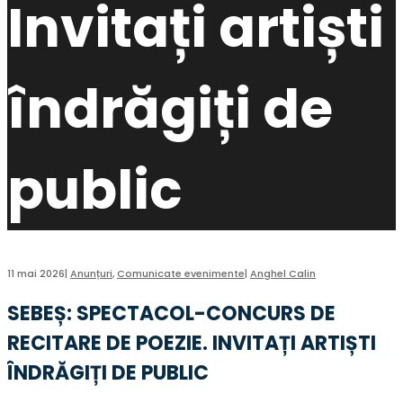
Invitați artiști
îndrăgiți de
public
11 mai 2026
|
Anunțuri
,
Comunicate evenimente
|
Anghel Calin
SEBEȘ: SPECTACOL-CONCURS DE
RECITARE DE POEZIE. INVITAȚI ARTIȘTI
ÎNDRĂGIȚI DE PUBLIC