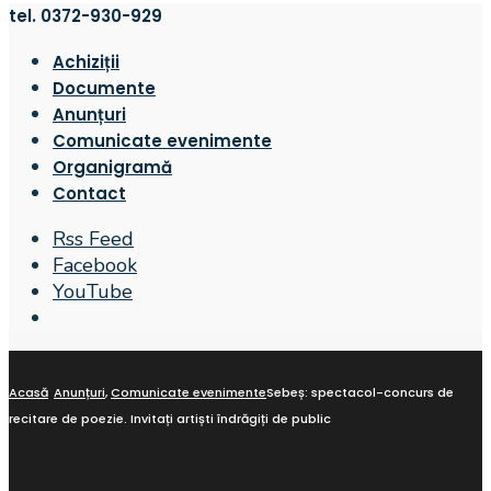
tel. 0372-930-929
Achiziții
Documente
Anunțuri
Comunicate evenimente
Organigramă
Contact
Rss Feed
Facebook
YouTube
Open
Search
Window
Acasă
Anunțuri
,
Comunicate evenimente
Sebeș: spectacol-concurs de
recitare de poezie. Invitați artiști îndrăgiți de public