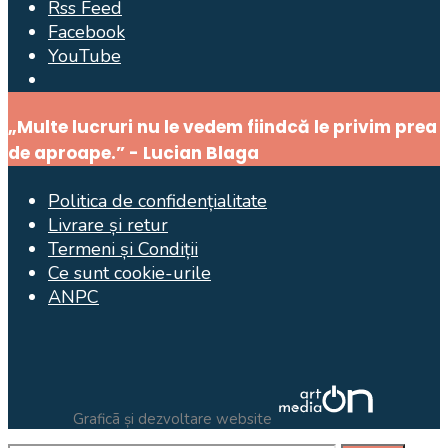
Rss Feed
Facebook
YouTube
Open
Search
„Multe lucruri nu le vedem fiindcă le privim prea
Window
de aproape.” - Lucian Blaga
Politica de confidențialitate
Livrare și retur
Termeni și Condiții
Ce sunt cookie-urile
ANPC
Graficã și dezvoltare website