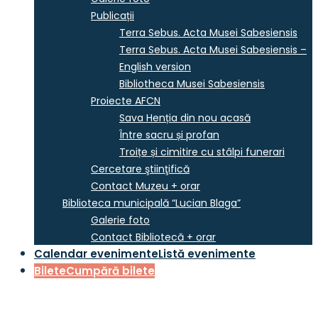
Publicații
Terra Sebus. Acta Musei Sabesiensis
Terra Sebus. Acta Musei Sabesiensis –
English version
Bibliotheca Musei Sabesiensis
Proiecte AFCN
Sava Henția din nou acasă
Între sacru și profan
Troițe și cimitire cu stâlpi funerari
Cercetare ştiinţifică
Contact Muzeu + orar
Biblioteca municipală “Lucian Blaga”
Galerie foto
Contact Bibliotecă + orar
Calendar evenimente
Listă evenimente
Bilete
Cumpără bilete