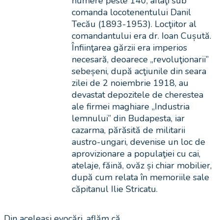
numere peste 140, aflaţi sub
comanda locotenentului Danil
Tecău (1893-1953). Locţiitor al
comandantului era dr. Ioan Cușută.
Înfiinţarea gărzii era imperios
necesară, deoarece „revoluţionarii”
sebeșeni, după acţiunile din seara
zilei de 2 noiembrie 1918, au
devastat depozitele de cherestea
ale firmei maghiare „Industria
lemnului” din Budapesta, iar
cazarma, părăsită de militarii
austro-ungari, devenise un loc de
aprovizionare a populaţiei cu cai,
atelaje, făină, ovăz și chiar mobilier,
după cum relata în memoriile sale
căpitanul Ilie Stricatu.
Din aceleași evocări, aflăm că