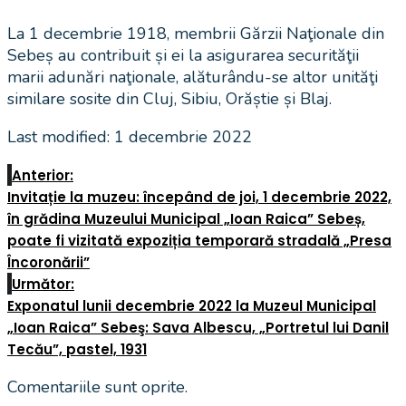
La 1 decembrie 1918, membrii Gărzii Naţionale din
Sebeș au contribuit și ei la asigurarea securităţii
marii adunări naţionale, alăturându-se altor unităţi
similare sosite din Cluj, Sibiu, Orăștie și Blaj.
Last modified: 1 decembrie 2022
Anterior:
Invitație la muzeu: începând de joi, 1 decembrie 2022,
în grădina Muzeului Municipal „Ioan Raica” Sebeș,
poate fi vizitată expoziția temporară stradală „Presa
Încoronării”
Următor:
Exponatul lunii decembrie 2022 la Muzeul Municipal
„Ioan Raica” Sebeş: Sava Albescu, „Portretul lui Danil
Tecău”, pastel, 1931
Comentariile sunt oprite.