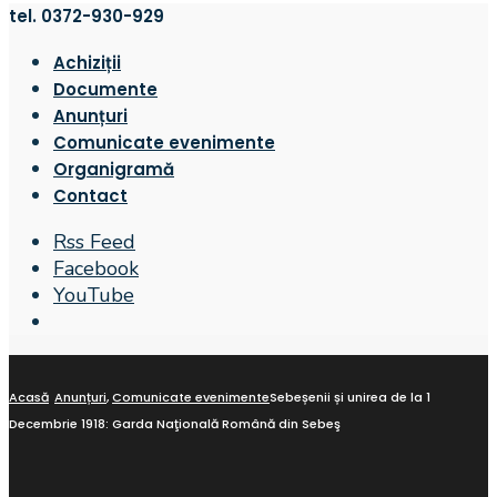
tel. 0372-930-929
Achiziții
Documente
Anunțuri
Comunicate evenimente
Organigramă
Contact
Rss Feed
Facebook
YouTube
Open
Search
Window
Acasă
Anunțuri
,
Comunicate evenimente
Sebeșenii și unirea de la 1
Decembrie 1918: Garda Naţională Română din Sebeş