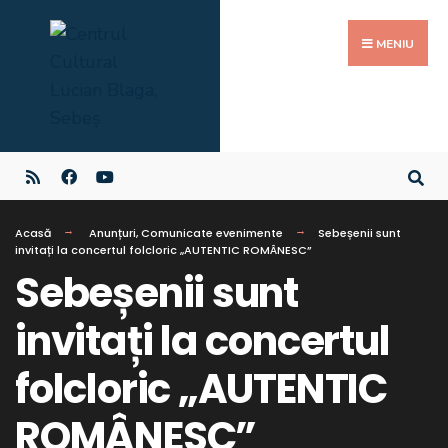
MENIU
Acasă
Anunțuri
,
Comunicate evenimente
Sebeșenii sunt
invitați la concertul folcloric „AUTENTIC ROMÂNESC”
Sebeșenii sunt
invitați la concertul
folcloric „AUTENTIC
ROMÂNESC”