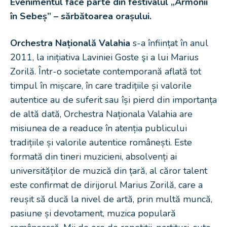
Evenimentul face parte din festivalul „Armonii
în Sebeș” – sărbătoarea orașului.
Orchestra Națională Valahia
s-a înființat în anul
2011, la inițiativa Laviniei Goste şi a lui Marius
Zorilă. Într-o societate contemporană aflată tot
timpul în mișcare, în care tradițiile și valorile
autentice au de suferit sau își pierd din importanța
de altă dată, Orchestra Naționala Valahia are
misiunea de a readuce în atenția publicului
tradițiile și valorile autentice românești. Este
formată din tineri muzicieni, absolvenți ai
universităților de muzică din țară, al căror talent
este confirmat de dirijorul Marius Zorilă, care a
reușit să ducă la nivel de artă, prin multă muncă,
pasiune și devotament, muzica populară