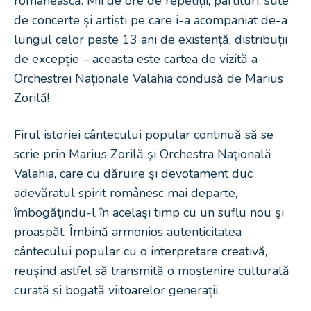
românească. Mii de ore de repetiții, partituri, sute
de concerte și artiști pe care i-a acompaniat de-a
lungul celor peste 13 ani de existență, distribuții
de excepție – aceasta este cartea de vizită a
Orchestrei Naționale Valahia condusă de Marius
Zorilă!
Firul istoriei cântecului popular continuă să se
scrie prin Marius Zorilă şi Orchestra Naţională
Valahia, care cu dăruire şi devotament duc
adevăratul spirit românesc mai departe,
îmbogăţindu-l în acelaşi timp cu un suflu nou şi
proaspăt. Îmbină armonios autenticitatea
cântecului popular cu o interpretare creativă,
reușind astfel să transmită o moștenire culturală
curată și bogată viitoarelor generații.