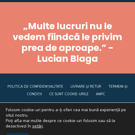
„Multe lucruri nu le
vedem fiindcă le privim
prea de aproape.” -
Lucian Blaga
POLITICA DE CONFIDENȚIALITATE
LIVRARE ȘI RETUR
TERMENI ȘI
CONDIȚII
CE SUNT COOKIE-URILE
ANPC
Folosim cookie-uri pentru a-ți oferi cea mai bună experiență pe
situl nostru.
Poți afla mai multe despre ce cookie-uri folosim sau să le
dezactivezi în
setări
.
Graficã și dezvoltare website