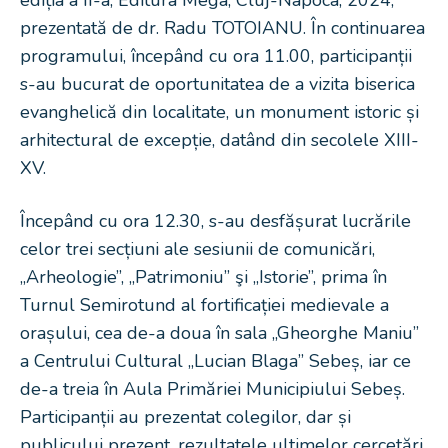
ediția a II-a, Editura Mega, Cluj-Napoca, 2024,
prezentată de dr. Radu TOTOIANU. În continuarea
programului, începând cu ora 11.00, participanții
s-au bucurat de oportunitatea de a vizita biserica
evanghelică din localitate, un monument istoric și
arhitectural de excepție, datând din secolele XIII-
XV.
Începând cu ora 12.30, s-au desfășurat lucrările
celor trei secțiuni ale sesiunii de comunicări,
„Arheologie”, „Patrimoniu” şi „Istorie”, prima în
Turnul Semirotund al fortificației medievale a
orașului, cea de-a doua în sala „Gheorghe Maniu”
a Centrului Cultural „Lucian Blaga” Sebeș, iar ce
de-a treia în Aula Primăriei Municipiului Sebeș.
Participanții au prezentat colegilor, dar și
publicului prezent, rezultatele ultimelor cercetări