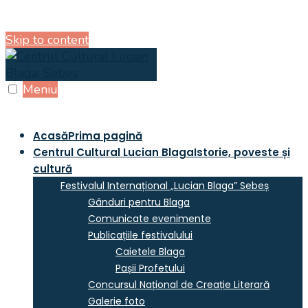
Skip to content
Meniu
Acasă
Prima pagină
Centrul Cultural Lucian Blaga
Istorie, poveste și
cultură
Festivalul Internațional „Lucian Blaga” Sebeș
Gânduri pentru Blaga
Comunicate evenimente
Publicațiile festivalului
Caietele Blaga
Pașii Profetului
Concursul Național de Creație Literară
Galerie foto