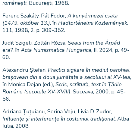
românești
, București, 1968.
Ferenc Szakály, Pál Fodor,
A kenyérmezei csata
(1479. október 13.)
, în
Hadtörténelmi Közlemények
,
111, 1998, 2, p. 309-352.
Judit Szigeti, Zoltán Rózsa,
Seals from the Árpád
era?
, în
Acta Numismatica Hungarica
, II, 2024, p. 49-
60.
Alexandru Ștefan,
Practici sigilare în mediul parohial
brașovean din a doua jumătate a secolului al XV-lea
,
în Monica Dejan (ed.),
Scris, scriitură, text în Țările
Române (secolele XV-XVIII)
, Suceava, 2000, p. 45-
56.
Adriana Țuțuianu, Sorina Voju, Livia D. Zudor,
Influențe și interferențe în costumul tradițional
, Alba
Iulia, 2008.