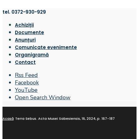
tel. 0372-930-929
Achiziții
Documente
Anunțuri
Comunicate evenimente
Organigramă
Contact
Rss Feed
Facebook
YouTube
Open Search Window
Acasă
Terra Sebus. Acta Musei Sabesiensis, 16, 2024, p. 167-187