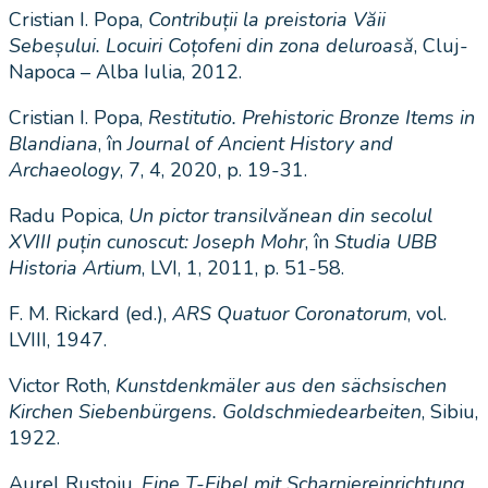
Cristian I. Popa,
Contribu
ț
ii la preistoria V
ă
ii
Sebe
ș
ului. Locuiri Co
ț
ofeni din zona deluroasă
, Cluj-
Napoca – Alba Iulia, 2012.
Cristian I. Popa,
Restitutio.
Prehistoric Bronze Items in
Blandiana
, în
Journal of Ancient History and
Archaeology
, 7, 4, 2020, p. 19-31.
Radu Popica,
Un pictor transilvănean din secolul
XVIII puțin cunoscut: Joseph Mohr
, în
Studia UBB
Historia Artium
, LVI, 1, 2011, p. 51-58.
F. M. Rickard (ed.),
ARS Quatuor Coronatorum
, vol.
LVIII, 1947.
Victor Roth,
Kunstdenkmäler aus den sächsischen
Kirchen Siebenbürgens. Goldschmiedearbeiten
, Sibiu,
1922.
Aurel Rustoiu,
Eine T-Fibel mit Scharniereinrichtung