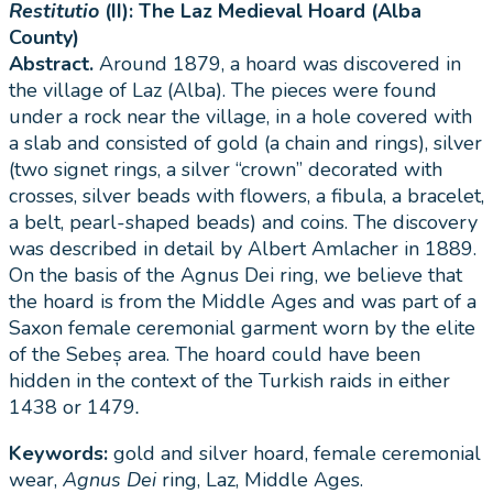
Restitutio
(II): The Laz Medieval Hoard (Alba
County)
Abstract.
Around 1879, a hoard was discovered in
the village of Laz (Alba). The pieces were found
under a rock near the village, in a hole covered with
a slab and consisted of gold (a chain and rings), silver
(two signet rings, a silver “crown” decorated with
crosses, silver beads with flowers, a fibula, a bracelet,
a belt, pearl-shaped beads) and coins. The discovery
was described in detail by Albert Amlacher in 1889.
On the basis of the Agnus Dei ring, we believe that
the hoard is from the Middle Ages and was part of a
Saxon female ceremonial garment worn by the elite
of the Sebeș area. The hoard could have been
hidden in the context of the Turkish raids in either
1438 or 1479
.
Keywords:
gold and silver hoard, female ceremonial
wear,
Agnus Dei
ring, Laz, Middle Ages.