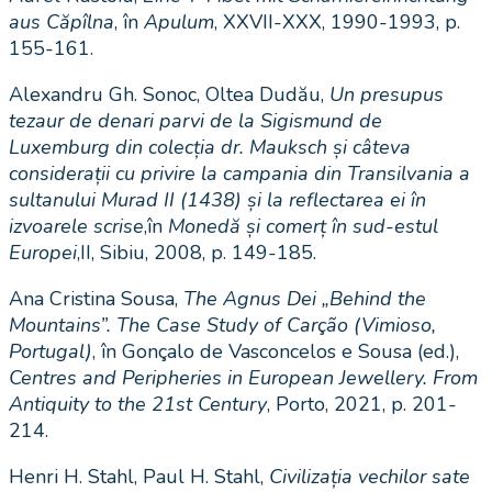
aus Căpîlna
, în
Apulum
, XXVII-XXX, 1990-1993, p.
155-161.
Alexandru Gh. Sonoc, Oltea Dudău,
Un presupus
tezaur de denari parvi de la Sigismund de
Luxemburg din colecția dr. Mauksch și câteva
considerații cu privire la campania din Transilvania a
sultanului Murad II (1438) și la reflectarea ei în
izvoarele scrise
,în
Monedă și comerț în sud-estul
Europei
,II, Sibiu, 2008, p. 149-185.
Ana Cristina Sousa,
The Agnus Dei „Behind the
Mountains”. The Case Study of Carção (Vimioso,
Portugal)
, în Gonçalo de Vasconcelos e Sousa (ed.),
Centres and Peripheries in European Jewellery. From
Antiquity to the 21st Century
, Porto, 2021, p. 201-
214.
Henri H. Stahl, Paul H. Stahl,
Civilizația vechilor sate