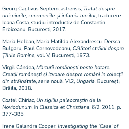
Georg Captivus Septemcastrensis,
Tratat despre
obiceiurile, ceremoniile și infamia turcilor
, traducere
Ioana Costa, studiu introductiv de Constantin
Erbiceanu, București, 2017.
Maria Holban, Maria Matilda Alexandrescu-Dersca-
Bulgaru, Paul Cernovodeanu,
Călători străini despre
Țările Romîne
, vol. V, București, 1973.
Virgil Cândea,
Mărturii românești peste hotare.
Creații românești și izvoare despre români în colecții
din străinătate
, serie nouă, VI.2,
Ungaria
, București,
Brăila, 2018.
Costel Chiriac,
Un sigiliu paleocreștin de la
Noviodunum
, în
Classica et Christiana
, 6/2, 2011, p.
377-385.
Irene Galandra Cooper,
Investigating the ‘Case’ of