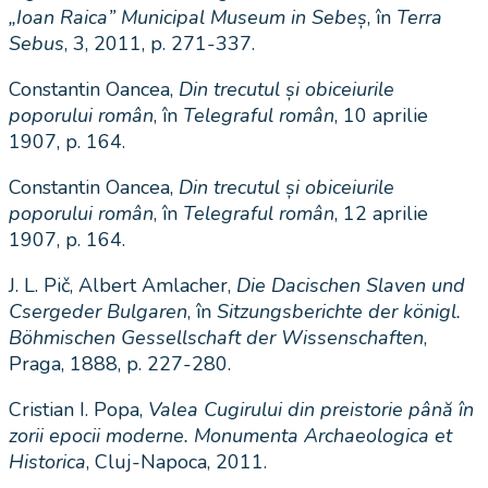
„Ioan Raica” Municipal Museum in Sebeș
, în
Terra
Sebus
, 3, 2011, p. 271-337.
Constantin Oancea,
Din trecutul și obiceiurile
poporului român
, în
Telegraful român
, 10 aprilie
1907, p. 164.
Constantin Oancea,
Din trecutul și obiceiurile
poporului român
, în
Telegraful român
, 12 aprilie
1907, p. 164.
J. L. Pič, Albert Amlacher,
Die Dacischen Slaven und
Csergeder Bulgaren
, în
Sitzungsberichte der königl.
Böhmischen Gessellschaft der Wissenschaften
,
Praga, 1888, p. 227-280.
Cristian I. Popa,
Valea Cugirului din preistorie până în
zorii epocii moderne. Monumenta Archaeologica et
Historica
, Cluj-Napoca, 2011.