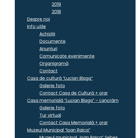
2019
2018
Despre noi
Info utile
Achiziții
Documente
Anunțuri
Comunicate evenimente
Organigramă
Contact
Casa de cultură “Lucian Blaga”
Galerie foto
Contact Casa de Cultură + orar
Casa memorială “Lucian Blaga” – Lancrăm
Galerie foto
Tur virtual
Contact Casa Memorială + orar
Muzeul Municipal “Ioan Raica”
Muzeul municipal „Ioan Raica” Sebeş