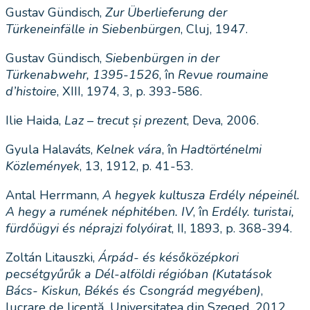
Gustav Gündisch,
Zur Überlieferung der
Türkeneinfälle in Siebenbürgen
, Cluj, 1947.
Gustav Gündisch,
Siebenbürgen in der
Türkenabwehr, 1395-1526
, în
Revue roumaine
d’histoire
, XIII, 1974, 3, p. 393-586.
Ilie Haida,
Laz – trecut și prezent
, Deva, 2006.
Gyula Halaváts,
Kelnek vára
, în
Hadtörténelmi
Közlemények
, 13, 1912, p. 41-53.
Antal Herrmann,
A hegyek kultusza Erdély népeinél.
A hegy a rumének néphitében. IV
, în
Erdély. turistai,
fürdőügyi és néprajzi folyóirat
, II, 1893, p. 368-394.
Zoltán Litauszki,
Árpád- és későközépkori
pecsétgyűrűk a Dél-alföldi régióban (Kutatások
Bács- Kiskun, Békés és Csongrád megyében)
,
lucrare de licență, Universitatea din Szeged, 2012.