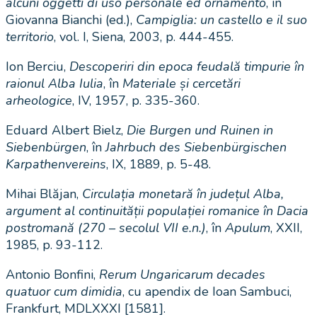
alcuni oggetti di uso personale ed ornamento
, în
Giovanna Bianchi (ed.),
Campiglia: un castello e il suo
territorio
, vol. I, Siena, 2003, p. 444-455.
Ion Berciu,
Descoperiri din epoca feudală timpurie în
raionul Alba Iulia
, în
Materiale și cercetări
arheologice
, IV, 1957, p. 335-360.
Eduard Albert Bielz,
Die Burgen und Ruinen in
Siebenbürgen
, în
Jahrbuch des Siebenbürgischen
Karpathenvereins
, IX, 1889, p. 5-48.
Mihai Blăjan,
Circulația monetară în județul Alba,
argument al continuității populației romanice în Dacia
postromană (270 – secolul VII e.n.)
, în
Apulum
, XXII,
1985, p. 93-112.
Antonio Bonfini,
Rerum Ungaricarum decades
quatuor cum dimidia
, cu apendix de Ioan Sambuci,
Frankfurt, MDLXXXI [1581].