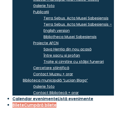
Galerie foto
Publicații
Terra Sebus. Acta Musei Sabesiensis
Terra Sebus. Acta Musei Sabesiensis –
English version
Bibliotheca Musei Sabesiensis
Proiecte AFCN
Sava Henția din nou acasă
Între sacru și profan
Troițe și cimitire cu stâlpi funerari
Cercetare ştiinţifică
Contact Muzeu + orar
Biblioteca municipală “Lucian Blaga”
Galerie foto
Contact Bibliotecă + orar
Calendar evenimente
Listă evenimente
Bilete
Cumpără bilete