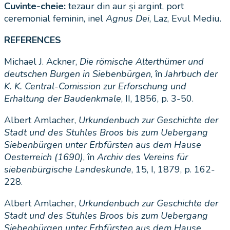
Cuvinte-cheie:
tezaur din aur și argint, port
ceremonial feminin, inel
Agnus Dei
, Laz, Evul Mediu.
REFERENCES
Michael J. Ackner,
Die römische Alterthümer und
deutschen Burgen in Siebenbürgen
, în
Jahrbuch der
K. K. Central-Comission zur Erforschung und
Erhaltung der Baudenkmale
, II, 1856, p. 3-50.
Albert Amlacher,
Urkundenbuch zur Geschichte der
Stadt und des Stuhles Broos bis zum Uebergang
Siebenbürgen unter Erbfürsten aus dem Hause
Oesterreich (1690)
, în
Archiv des Vereins für
siebenbürgische Landeskunde
, 15, I, 1879, p. 162-
228.
Albert Amlacher,
Urkundenbuch zur Geschichte der
Stadt und des Stuhles Broos bis zum Uebergang
Siebenbürgen unter Erbfürsten aus dem Hause