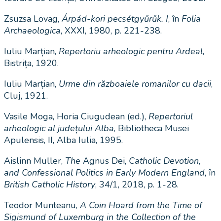
Zsuzsa Lovag,
Árpád-kori pecsétgyűrűk.
I
, în
Folia
Archaeologica
, XXXI, 1980, p. 221-238.
Iuliu Marțian,
Repertoriu arheologic pentru Ardeal
,
Bistrița, 1920.
Iuliu Marțian,
Urme din războaiele romanilor cu dacii
,
Cluj, 1921.
Vasile Moga, Horia Ciugudean (ed.),
Repertoriul
arheologic al județului Alba
, Bibliotheca Musei
Apulensis, II, Alba Iulia, 1995.
Aislinn Muller,
The
Agnus Dei,
Catholic Devotion,
and Confessional Politics in Early Modern England
, în
British Catholic History
, 34/1, 2018, p. 1-28.
Teodor Munteanu,
A Coin Hoard from the Time of
Sigismund of Luxemburg in the Collection of the