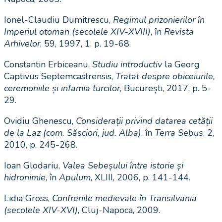
Ionel-Claudiu Dumitrescu,
Regimul prizonierilor în
Imperiul otoman (secolele XIV-XVIII)
, în
Revista
Arhivelor
, 59, 1997, 1, p. 19-68.
Constantin Erbiceanu,
Studiu introductiv
la Georg
Captivus Septemcastrensis,
Tratat despre obiceiurile,
ceremoniile și infamia turcilor
, București, 2017, p. 5-
29.
Ovidiu Ghenescu,
Considerații privind datarea cetății
de la Laz (com. Săsciori, jud. Alba)
, în
Terra Sebus
, 2,
2010, p. 245-268.
Ioan Glodariu,
Valea Sebeșului între istorie și
hidronimie
, în
Apulum
, XLIII, 2006, p. 141-144.
Lidia Gross,
Confreriile medievale în Transilvania
(secolele XIV-XVI)
, Cluj-Napoca, 2009.