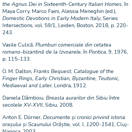
the Agnus Dei in Sixteenth-Century Italian Homes
, în
Maya Corry, Marco Faini, Alessia Meneghin (ed.),
Domestic Devotions in Early Modern Italy
, Series:
Intersections, vol. 59/1, Leiden, Boston, 2018, p. 220-
243.
Vasile Culică,
Plumburi comerciale din cetatea
romano-bizantină de la Izvoarele
, în
Pontica
, 9, 1976,
p. 115-133.
O. M. Dalton,
Franks Bequest. Catalogue of the
Finger Rings, Early Christian, Byzantine, Teutonic,
Mediaeval and Later
, Londra, 1912.
Daniela Dâmboiu,
Breasla aurarilor din Sibiu între
secolele XV-XVII
, Sibiu, 2008.
Anton E. Dörner,
Documente și cronici privind istoria
orașului și Scaunului Orăștie,
vol. I,
1200-1541
, Cluj-
Napoca, 2003.