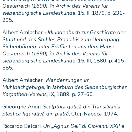
Oesterreich (1690)
, în
Archiv des Vereins für
siebenbürgische Landeskunde
, 15, II, 1879, p. 231-
295.
Albert Amlacher,
Urkundenbuch zur Geschichte der
Stadt und des Stuhles Broos bis zum Uebergang
Siebenbürgen unter Erbfürsten aus dem Hause
Oesterreich (1690)
, în
Archiv des Vereins für
siebenbürgische Landeskunde
, 15, III, 1880, p. 415-
585.
Albert Amlacher,
Wandenrungen im
Mühlbachgebirge
, în
Jahrbuch des Siebenbürgischen
Karpathen-Vereins
, IX, 1889, p. 27-60.
Gheorghe Arion,
Sculptura gotică din Transilvania:
plastica figurativă din piatră
, Cluj-Napoca, 1974.
Riccardo Belcari,
Un „Agnus Dei” di Giovanni XXII e