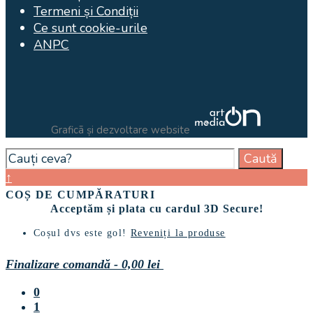
Termeni și Condiții
Ce sunt cookie-urile
ANPC
Graficã și dezvoltare website
Search
Caută
for:
Close
↑
Search
COȘ DE CUMPĂRATURI
Window
Acceptăm și plata cu cardul 3D Secure!
Coșul dvs este gol!
Reveniți la produse
Finalizare comandă
-
0,00 lei
0
1