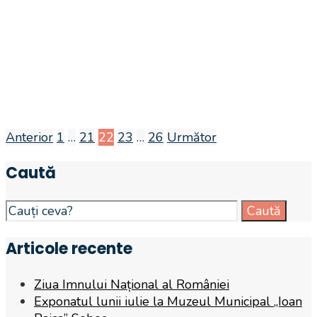
Anterior
1
…
21
22
23
…
26
Următor
Navigare
Caută
în
articole
Search
Caută
for:
Articole recente
Ziua Imnului Național al României
Exponatul lunii iulie la Muzeul Municipal „Ioan