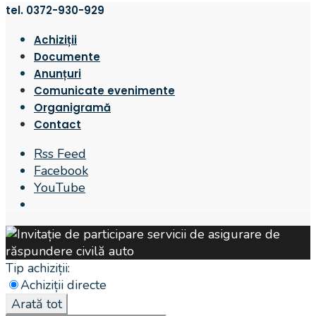
tel. 0372-930-929
Achiziții
Documente
Anunțuri
Comunicate evenimente
Organigramă
Contact
Rss Feed
Facebook
YouTube
Open
Search
Window
Tip achiziții:
Achiziții directe