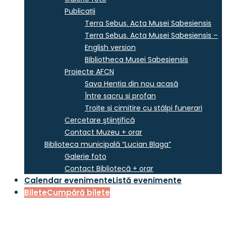
Publicații
Terra Sebus. Acta Musei Sabesiensis
Terra Sebus. Acta Musei Sabesiensis –
English version
Bibliotheca Musei Sabesiensis
Proiecte AFCN
Sava Henția din nou acasă
Între sacru și profan
Troițe și cimitire cu stâlpi funerari
Cercetare ştiinţifică
Contact Muzeu + orar
Biblioteca municipală “Lucian Blaga”
Galerie foto
Contact Bibliotecă + orar
Calendar evenimente
Listă evenimente
Bilete
Cumpără bilete