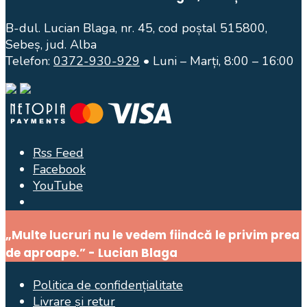
B-dul. Lucian Blaga, nr. 45, cod poștal 515800,
Sebeș, jud. Alba
Telefon:
0372-930-929
• Luni – Marți, 8:00 – 16:00
Rss Feed
Facebook
YouTube
Open
Search
„Multe lucruri nu le vedem fiindcă le privim prea
Window
de aproape.” - Lucian Blaga
Politica de confidențialitate
Livrare și retur