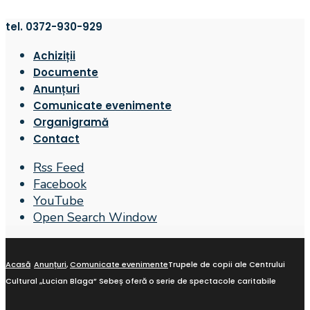
tel. 0372-930-929
Achiziții
Documente
Anunțuri
Comunicate evenimente
Organigramă
Contact
Rss Feed
Facebook
YouTube
Open Search Window
Acasă
Anunțuri
,
Comunicate evenimente
Trupele de copii ale Centrului
Cultural „Lucian Blaga” Sebeș oferă o serie de spectacole caritabile