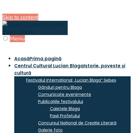
Skip to content
Meniu
Acasă
Prima pagină
Centrul Cultural Lucian Blaga
Istorie, poveste și
cultură
Festivalul Internațional „Lucian Blaga” Sebeș
Gânduri pentru Blaga
Comunicate evenimente
Publicațiile festivalului
Caietele Blaga
Pașii Profetului
Concursul Național de Creație Literară
Galerie foto