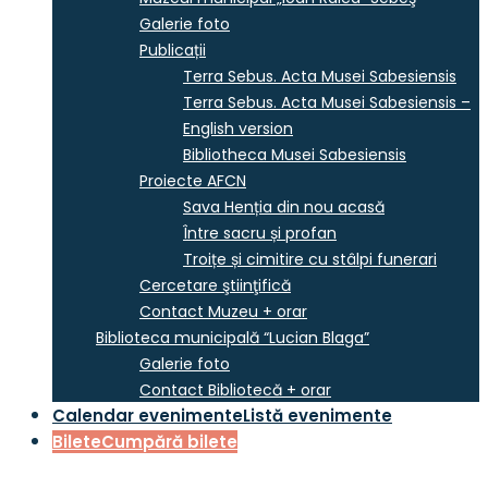
Galerie foto
Publicații
Terra Sebus. Acta Musei Sabesiensis
Terra Sebus. Acta Musei Sabesiensis –
English version
Bibliotheca Musei Sabesiensis
Proiecte AFCN
Sava Henția din nou acasă
Între sacru și profan
Troițe și cimitire cu stâlpi funerari
Cercetare ştiinţifică
Contact Muzeu + orar
Biblioteca municipală “Lucian Blaga”
Galerie foto
Contact Bibliotecă + orar
Calendar evenimente
Listă evenimente
Bilete
Cumpără bilete