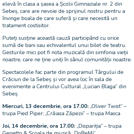
elevă în clasa a șasea a Școlii Gimnaziale nr. 2 din
Sebeș, care are nevoie de sprijinul nostru pentru a
învinge boala de care suferă și care necesită un
tratament costisitor.
Puteți susține această cauză participând cu orice
sumă de bani sau echivalentul unui bilet de teatru.
Gesturile mici pot fi nota muzicală din simfonia vieții
noastre, care ne ține uniți în sânul comunității noastre.
Spectacolele fac parte din programul Târgului de
Crăciun de la Sebeș și vor avea loc în sala de
evenimente a Centrului Cultural „Lucian Blaga” din
Sebeș.
Miercuri, 13 decembrie, ora 17.00:
„Oliver Twist” –
trupa Pied Piper; „Crăiasa Zăpezii” – trupa Masca
Joi, 14 decembrie, ora 17.00:
„Dispariția” – trupa
Gepetto & Școala de muzică „DoReMi”