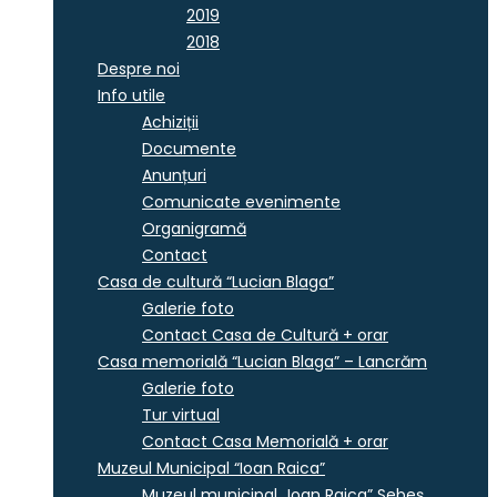
2019
2018
Despre noi
Info utile
Achiziții
Documente
Anunțuri
Comunicate evenimente
Organigramă
Contact
Casa de cultură “Lucian Blaga”
Galerie foto
Contact Casa de Cultură + orar
Casa memorială “Lucian Blaga” – Lancrăm
Galerie foto
Tur virtual
Contact Casa Memorială + orar
Muzeul Municipal “Ioan Raica”
Muzeul municipal „Ioan Raica” Sebeş