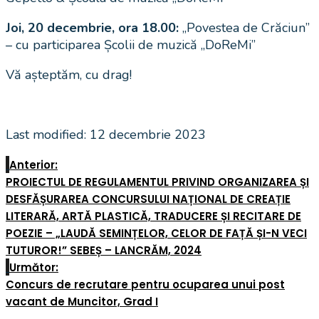
Joi, 20 decembrie, ora 18.00:
„Povestea de Crăciun”
– cu participarea Școlii de muzică „DoReMi”
Vă așteptăm, cu drag!
Last modified: 12 decembrie 2023
Anterior:
PROIECTUL DE REGULAMENTUL PRIVIND ORGANIZAREA ȘI
DESFĂȘURAREA CONCURSULUI NAȚIONAL DE CREAȚIE
LITERARĂ, ARTĂ PLASTICĂ, TRADUCERE ȘI RECITARE DE
POEZIE – „LAUDĂ SEMINȚELOR, CELOR DE FAȚĂ ȘI-N VECI
TUTUROR!” SEBEȘ – LANCRĂM, 2024
Următor:
Concurs de recrutare pentru ocuparea unui post
vacant de Muncitor, Grad I