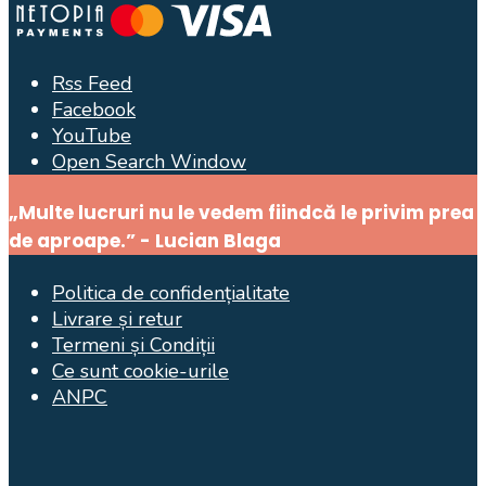
Rss Feed
Facebook
YouTube
Open Search Window
„Multe lucruri nu le vedem fiindcă le privim prea
de aproape.” - Lucian Blaga
Politica de confidențialitate
Livrare și retur
Termeni și Condiții
Ce sunt cookie-urile
ANPC