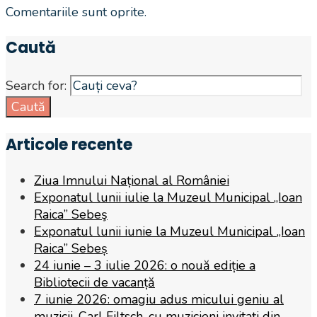
Comentariile sunt oprite.
Caută
Search for:
Caută
Articole recente
Ziua Imnului Național al României
Exponatul lunii iulie la Muzeul Municipal „Ioan
Raica” Sebeş
Exponatul lunii iunie la Muzeul Municipal „Ioan
Raica” Sebeș
24 iunie – 3 iulie 2026: o nouă ediție a
Bibliotecii de vacanță
7 iunie 2026: omagiu adus micului geniu al
muzicii, Carl Filtsch, cu muzicieni invitați din