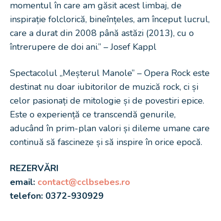
momentul în care am găsit acest limbaj, de
inspirație folclorică, bineînțeles, am început lucrul,
care a durat din 2008 până astăzi (2013), cu o
întrerupere de doi ani.” – Josef Kappl
Spectacolul „Meșterul Manole” – Opera Rock este
destinat nu doar iubitorilor de muzică rock, ci și
celor pasionați de mitologie și de povestiri epice.
Este o experiență ce transcendă genurile,
aducând în prim-plan valori și dileme umane care
continuă să fascineze și să inspire în orice epocă.
REZERVĂRI
email:
contact@cclbsebes.ro
telefon: 0372-930929