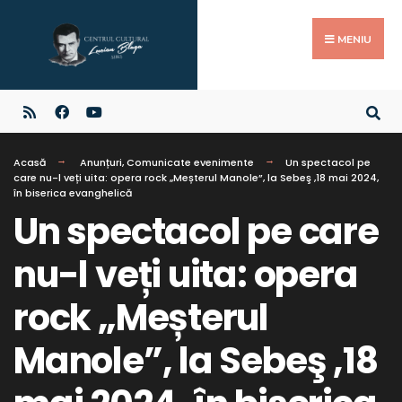
MENIU
Acasă
Anunțuri
,
Comunicate evenimente
Un spectacol pe
care nu-l veți uita: opera rock „Meșterul Manole”, la Sebeş ,18 mai 2024,
în biserica evanghelică
Un spectacol pe care
nu-l veți uita: opera
rock „Meșterul
Manole”, la Sebeş ,18