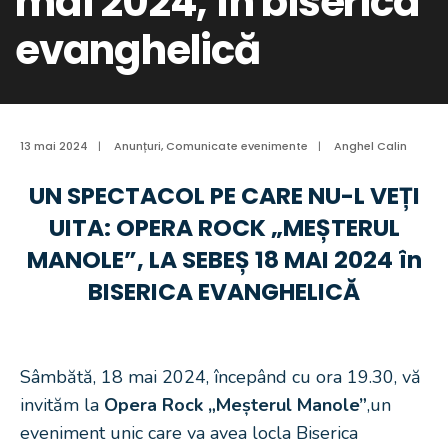
mai 2024, în biserica
evanghelică
13 mai 2024
|
Anunțuri
,
Comunicate evenimente
|
Anghel Calin
UN SPECTACOL PE CARE NU-L VEȚI
UITA: OPERA ROCK „MEȘTERUL
MANOLE”, LA SEBEȘ 18 MAI 2024 în
BISERICA EVANGHELICĂ
Sâmbătă, 18 mai 2024, începând cu ora 19.30, vă
invităm la
Opera Rock „Meșterul Manole”
,un
eveniment unic care va avea locla Biserica