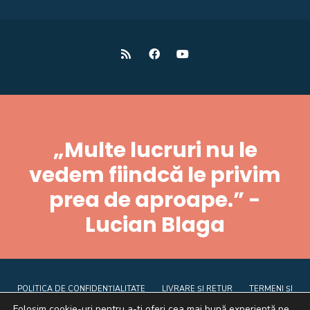
„Multe lucruri nu le
vedem fiindcă le privim
prea de aproape.” -
Lucian Blaga
POLITICA DE CONFIDENȚIALITATE
LIVRARE ȘI RETUR
TERMENI ȘI
CONDIȚII
CE SUNT COOKIE-URILE
ANPC
Folosim cookie-uri pentru a-ți oferi cea mai bună experiență pe