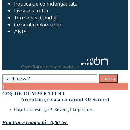
Politica de confidențialitate
Livrare și retur
Termeni și Condiții
Ce sunt cookie-urile
ANPC
Graficã și dezvoltare website
Search
Caută
for:
Close
↑
Search
COȘ DE CUMPĂRATURI
Window
Acceptăm și plata cu cardul 3D Secure!
Coșul dvs este gol!
Reveniți la produse
Finalizare comandă
-
0,00 lei