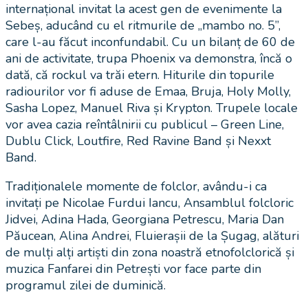
internațional invitat la acest gen de evenimente la
Sebeș, aducând cu el ritmurile de „mambo no. 5”,
care l-au făcut inconfundabil. Cu un bilanț de 60 de
ani de activitate, trupa Phoenix va demonstra, încă o
dată, că rockul va trăi etern. Hiturile din topurile
radiourilor vor fi aduse de Emaa, Bruja, Holy Molly,
Sasha Lopez, Manuel Riva și Krypton. Trupele locale
vor avea cazia reîntâlnirii cu publicul – Green Line,
Dublu Click, Loutfire, Red Ravine Band și Nexxt
Band.
Tradiționalele momente de folclor, avându-i ca
invitați pe Nicolae Furdui Iancu, Ansamblul folcloric
Jidvei, Adina Hada, Georgiana Petrescu, Maria Dan
Păucean, Alina Andrei, Fluierașii de la Șugag, alături
de mulți alți artiști din zona noastră etnofolclorică și
muzica Fanfarei din Petrești vor face parte din
programul zilei de duminică.