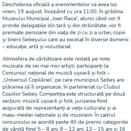
Deschiderea oficială a evenimentelor va avea loc
vineri, 19 august, începând cu ora 11.00, în grădina
Muzeului Municipal „Ioan Raica”, atunci când vor fi
primite delegațiile din țară și din străinătate, vor fi
premiate persoane din viața de zi cu zi a urbei, copiii
și tinerii Sebeșului care au excelat în diverse domenii
– educație, artă și voluntariat.
Atmosfera de sărbătoare este redată pe note
muzicale de cei mai mici artiști, participanți la
Concursul național de muzică ușoară și folk –
„Universul Copilăriei”, pe care municipiul Sebeș are
plăcerea să îl organizeze, în parteneriat cu Clubul
Copiilor Sebeș. Competiția este structurată pe două
secțiuni: muzică ușoară și folk, jurizarea fiind
asigurată de reprezentanți ai vieții culturale și ai
mass-mediei naționale și de muzicieni. În cadrul
concursului se acordă peste 40 de premii, categoriile
de vârstă fiind 5 – 8 ani, 9 – 12 ani, 13 – 15 ani și 16