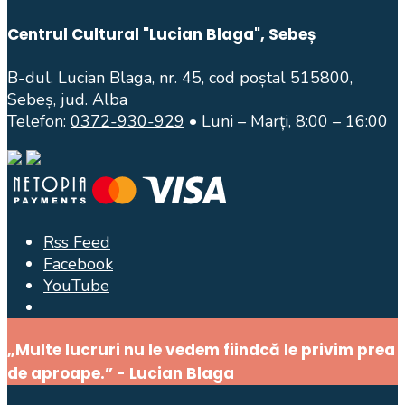
Centrul Cultural "Lucian Blaga", Sebeș
B-dul. Lucian Blaga, nr. 45, cod poștal 515800,
Sebeș, jud. Alba
Telefon:
0372-930-929
• Luni – Marți, 8:00 – 16:00
Rss Feed
Facebook
YouTube
Open
Search
„Multe lucruri nu le vedem fiindcă le privim prea
Window
de aproape.” - Lucian Blaga