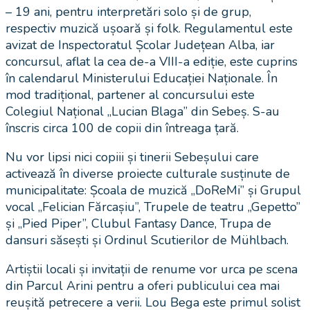
– 19 ani, pentru interpretări solo și de grup,
respectiv muzică ușoară și folk. Regulamentul este
avizat de Inspectoratul Școlar Județean Alba, iar
concursul, aflat la cea de-a VIII-a ediție, este cuprins
în calendarul Ministerului Educației Naționale. În
mod tradițional, partener al concursului este
Colegiul Național „Lucian Blaga” din Sebeș. S-au
înscris circa 100 de copii din întreaga țară.
Nu vor lipsi nici copiii și tinerii Sebeșului care
activează în diverse proiecte culturale susținute de
municipalitate: Școala de muzică „DoReMi” și Grupul
vocal „Felician Fărcașiu”, Trupele de teatru „Gepetto”
și „Pied Piper”, Clubul Fantasy Dance, Trupa de
dansuri săsești și Ordinul Scutierilor de Mühlbach.
Artiștii locali și invitații de renume vor urca pe scena
din Parcul Arini pentru a oferi publicului cea mai
reușită petrecere a verii. Lou Bega este primul solist