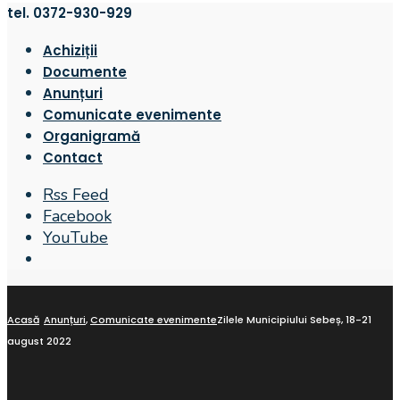
tel. 0372-930-929
Achiziții
Documente
Anunțuri
Comunicate evenimente
Organigramă
Contact
Rss Feed
Facebook
YouTube
Open
Search
Window
Acasă
Anunțuri
,
Comunicate evenimente
Zilele Municipiului Sebeș, 18-21
august 2022