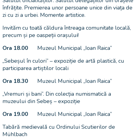
Salutul oficialităților. Salutul delegațiilor din orașele
înfrățite. Premierea unor persoane unice din viața de
zi cu zi a urbei. Momente artistice.
Invităm cu toată căldura întreaga comunitate locală,
precum și pe oaspeții orașului!
Ora 18.00
Muzeul Municipal „Ioan Raica”
„Sebeșul în culori” – expoziție de artă plastică, cu
participarea artiștilor locali
Ora 18.30
Muzeul Municipal „Ioan Raica”
„Vremuri și bani”. Din colecția numismatică a
muzeului din Sebeș – expoziție
Ora 19.00
Muzeul Municipal „Ioan Raica”
Tabără medievală cu Ordinului Scutierilor de
Mühlbach