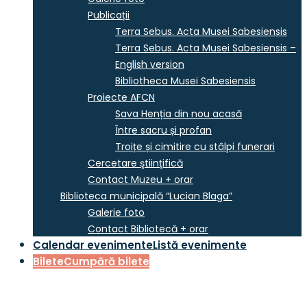
Publicații
Terra Sebus. Acta Musei Sabesiensis
Terra Sebus. Acta Musei Sabesiensis –
English version
Bibliotheca Musei Sabesiensis
Proiecte AFCN
Sava Henția din nou acasă
Între sacru și profan
Troițe și cimitire cu stâlpi funerari
Cercetare ştiinţifică
Contact Muzeu + orar
Biblioteca municipală “Lucian Blaga”
Galerie foto
Contact Bibliotecă + orar
Calendar evenimente
Listă evenimente
Bilete
Cumpără bilete