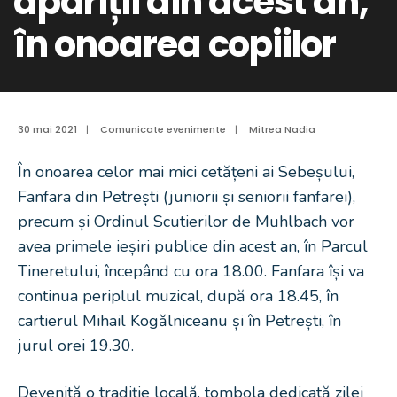
apariții din acest an,
în onoarea copiilor
30 mai 2021
|
Comunicate evenimente
|
Mitrea Nadia
În onoarea celor mai mici cetățeni ai Sebeșului,
Fanfara din Petrești (juniorii și seniorii fanfarei),
precum și Ordinul Scutierilor de Muhlbach vor
avea primele ieșiri publice din acest an, în Parcul
Tineretului, începând cu ora 18.00. Fanfara își va
continua periplul muzical, după ora 18.45, în
cartierul Mihail Kogălniceanu și în Petrești, în
jurul orei 19.30.
Devenită o tradiție locală, tombola dedicată zilei