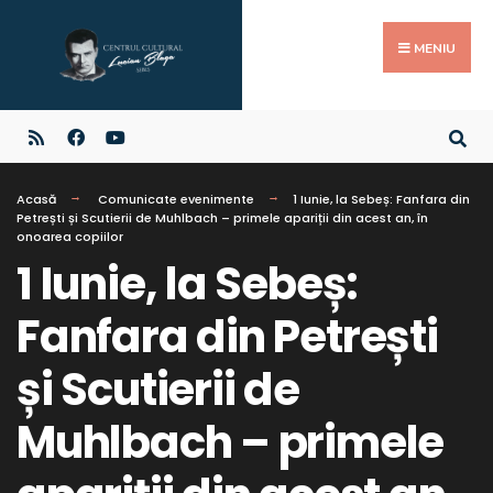
MENIU
Acasă
Comunicate evenimente
1 Iunie, la Sebeș: Fanfara din
Petrești și Scutierii de Muhlbach – primele apariții din acest an, în
onoarea copiilor
1 Iunie, la Sebeș:
Fanfara din Petrești
și Scutierii de
Muhlbach – primele