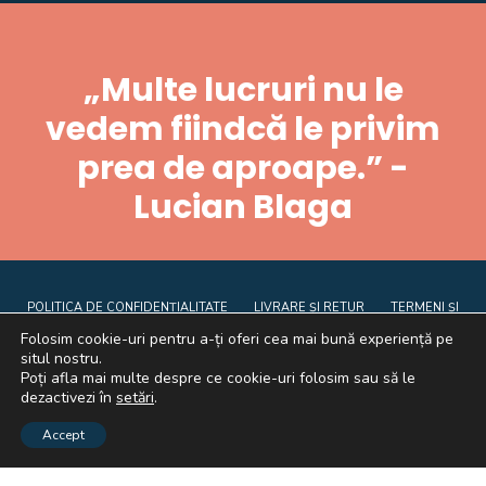
„Multe lucruri nu le
vedem fiindcă le privim
prea de aproape.” -
Lucian Blaga
POLITICA DE CONFIDENȚIALITATE
LIVRARE ȘI RETUR
TERMENI ȘI
CONDIȚII
CE SUNT COOKIE-URILE
ANPC
Folosim cookie-uri pentru a-ți oferi cea mai bună experiență pe
situl nostru.
Poți afla mai multe despre ce cookie-uri folosim sau să le
dezactivezi în
setări
.
Accept
Graficã și dezvoltare website