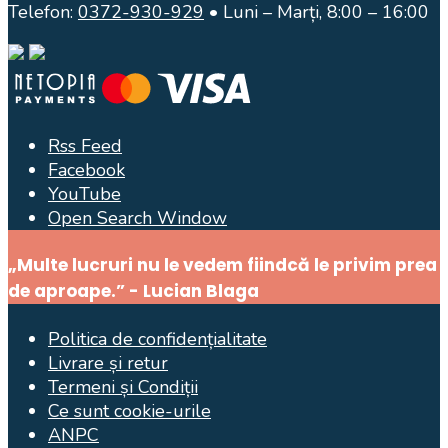
Telefon:
0372-930-929
• Luni – Marți, 8:00 – 16:00
Rss Feed
Facebook
YouTube
Open Search Window
„Multe lucruri nu le vedem fiindcă le privim prea
de aproape.” - Lucian Blaga
Politica de confidențialitate
Livrare și retur
Termeni și Condiții
Ce sunt cookie-urile
ANPC