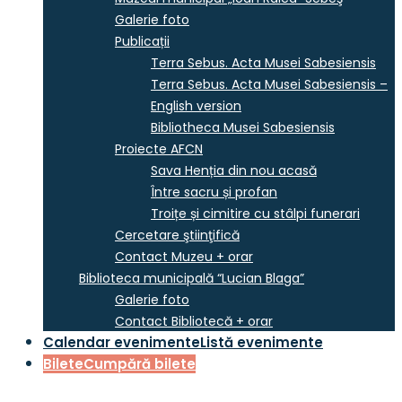
Galerie foto
Publicații
Terra Sebus. Acta Musei Sabesiensis
Terra Sebus. Acta Musei Sabesiensis –
English version
Bibliotheca Musei Sabesiensis
Proiecte AFCN
Sava Henția din nou acasă
Între sacru și profan
Troițe și cimitire cu stâlpi funerari
Cercetare ştiinţifică
Contact Muzeu + orar
Biblioteca municipală “Lucian Blaga”
Galerie foto
Contact Bibliotecă + orar
Calendar evenimente
Listă evenimente
Bilete
Cumpără bilete