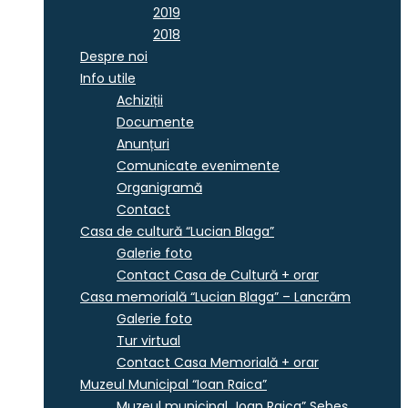
2019
2018
Despre noi
Info utile
Achiziții
Documente
Anunțuri
Comunicate evenimente
Organigramă
Contact
Casa de cultură “Lucian Blaga”
Galerie foto
Contact Casa de Cultură + orar
Casa memorială “Lucian Blaga” – Lancrăm
Galerie foto
Tur virtual
Contact Casa Memorială + orar
Muzeul Municipal “Ioan Raica”
Muzeul municipal „Ioan Raica” Sebeş