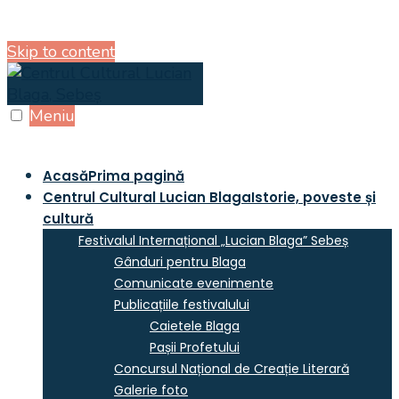
Skip to content
Meniu
Acasă
Prima pagină
Centrul Cultural Lucian Blaga
Istorie, poveste și
cultură
Festivalul Internațional „Lucian Blaga” Sebeș
Gânduri pentru Blaga
Comunicate evenimente
Publicațiile festivalului
Caietele Blaga
Pașii Profetului
Concursul Național de Creație Literară
Galerie foto